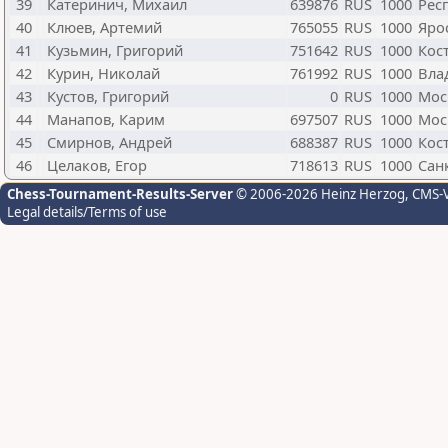
39
Катеринич, Михаил
639876
RUS
1000
Рес
40
Клюев, Артемий
765055
RUS
1000
Яро
41
Кузьмин, Григорий
751642
RUS
1000
Кос
42
Курин, Николай
761992
RUS
1000
Вла
43
Кустов, Григорий
0
RUS
1000
Мос
44
Манапов, Карим
697507
RUS
1000
Мос
45
Смирнов, Андрей
688387
RUS
1000
Кос
46
Целаков, Егор
718613
RUS
1000
Сан
Chess-Tournament-Results-Server
© 2006-2026 Heinz Herzog
, CMS-
Legal details/Terms of use