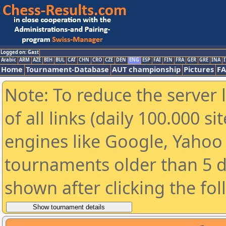
Logged on: Gast
Arabic
ARM
AZE
BIH
BUL
CAT
CHN
CRO
CZE
DEN
ENG
ESP
FAI
FIN
FRA
GER
GRE
INA
I
Home
Tournament-Database
AUT championship
Pictures
F
Note: To reduce the server 
of all links (daily 100.000 s
engines like Google, Yahoo a
tournaments older than 5 d
shown after clicking the fo