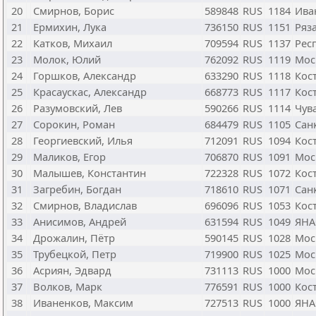
20
Смирнов, Борис
589848
RUS
1184
Ива
21
Ермихин, Лука
736150
RUS
1151
Ряз
22
Катков, Михаил
709594
RUS
1137
Рес
23
Молок, Юлий
762092
RUS
1119
Мос
24
Горшков, Александр
633290
RUS
1118
Кос
25
Красаускас, Александр
668773
RUS
1117
Кос
26
Разумовский, Лев
590266
RUS
1114
Чув
27
Сорокин, Роман
684479
RUS
1105
Сан
28
Георгиевский, Илья
712091
RUS
1094
Кос
29
Маликов, Егор
706870
RUS
1091
Мос
30
Малышев, Константин
722328
RUS
1072
Кос
31
Загребин, Богдан
718610
RUS
1071
Сан
32
Смирнов, Владислав
696096
RUS
1053
Кос
33
Анисимов, Андрей
631594
RUS
1049
ЯНА
34
Дрожалин, Пётр
590145
RUS
1028
Мос
35
Трубецкой, Петр
719900
RUS
1025
Мос
36
Асриян, Эдвард
731113
RUS
1000
Мос
37
Волков, Марк
776591
RUS
1000
Кос
38
Иваненков, Максим
727513
RUS
1000
ЯНА