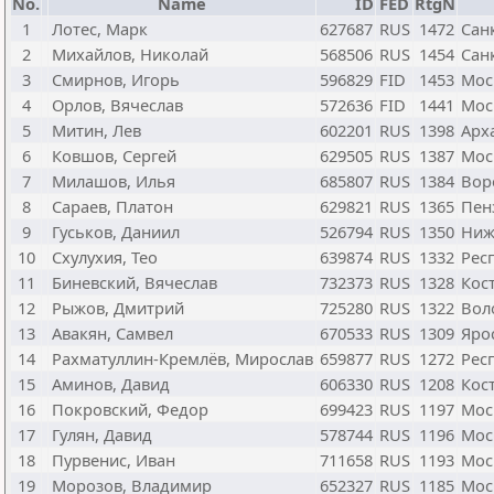
No.
Name
ID
FED
RtgN
1
Лотес, Марк
627687
RUS
1472
Сан
2
Михайлов, Николай
568506
RUS
1454
Сан
3
Смирнов, Игорь
596829
FID
1453
Мос
4
Орлов, Вячеслав
572636
FID
1441
Мос
5
Митин, Лев
602201
RUS
1398
Арх
6
Ковшов, Сергей
629505
RUS
1387
Мос
7
Милашов, Илья
685807
RUS
1384
Вор
8
Сараев, Платон
629821
RUS
1365
Пен
9
Гуськов, Даниил
526794
RUS
1350
Ниж
10
Схулухия, Тео
639874
RUS
1332
Рес
11
Биневский, Вячеслав
732373
RUS
1328
Кос
12
Рыжов, Дмитрий
725280
RUS
1322
Вол
13
Авакян, Самвел
670533
RUS
1309
Яро
14
Рахматуллин-Кремлёв, Мирослав
659877
RUS
1272
Рес
15
Аминов, Давид
606330
RUS
1208
Кос
16
Покровский, Федор
699423
RUS
1197
Мос
17
Гулян, Давид
578744
RUS
1196
Мос
18
Пурвенис, Иван
711658
RUS
1193
Мос
19
Морозов, Владимир
652327
RUS
1185
Мос