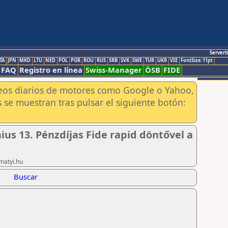
Servert
TA
JPN
MKD
LTU
NED
POL
POR
ROU
RUS
SRB
SVK
SWE
TUR
UKR
VIE
FontSize:11pt
FAQ
Registro en línea
Swiss-Manager
ÖSB
FIDE
aneos diarios de motores como Google o Yahoo,
 se muestran tras pulsar el siguiente botón:
us 13. Pénzdíjas Fide rapid döntővel a
matyi.hu
Buscar