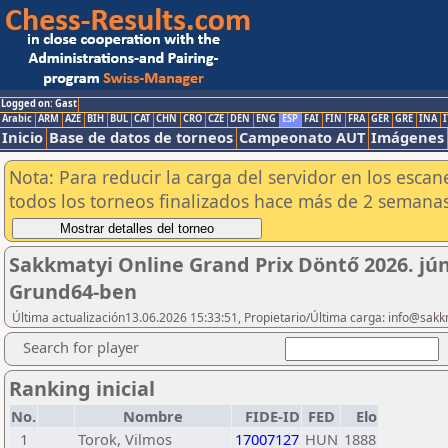
Logged on: Gast
Arabic
ARM
AZE
BIH
BUL
CAT
CHN
CRO
CZE
DEN
ENG
ESP
FAI
FIN
FRA
GER
GRE
INA
I
Inicio
Base de datos de torneos
Campeonato AUT
Imágenes
Nota: Para reducir la carga del servidor en los esc
todos los torneos finalizados hace más de 2 semanas
Sakkmatyi Online Grand Prix Döntő 2026. júni
Grund64-ben
Última actualización13.06.2026 15:33:51, Propietario/Última carga: info@sakk
Search for player
Ranking inicial
No.
Nombre
FIDE-ID
FED
Elo
1
Torok, Vilmos
17007127
HUN
1888