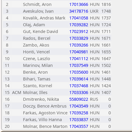
2
Schmidt, Aron
17013666
HUN
1816
3
Aveskulov, Ivan
34178716
UKR
1748
4
Kovalik, Andras Mark
17041058
HUN
1737
5
Olaj, Adam
17039282
HUN
1724
6
Gut, Kende David
17023912
HUN
1711
7
Rados, Bercel
17033829
HUN
1671
8
Zambo, Akos
17039266
HUN
1661
9
Honti, Vencel
17040981
HUN
1655
10
Czene, Laszlo
17041112
HUN
1647
11
Marinov, Milan
17037549
HUN
1502
12
Benke, Aron
17035600
HUN
1461
13
Bihari, Tamas
17039614
HUN
1448
14
Szanto, Kornel
17037468
HUN
1424
15
ACM
Molnar, Illes
17033306
HUN
1407
16
Dmitrenko, Nikita
55809022
RUS
0
17
Doczy, Bence Ambrus
17043549
HUN
0
18
Farkas, Agoston Vince
17039258
HUN
0
19
Farkas, Villo Hanna
17033837
HUN
0
20
Molnar, Bence Marton
17043557
HUN
0