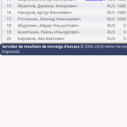
15
Музипов, Даниэль Флюрович
RUS
1000
16
Насиров, Артур Василевич
RUS
1000
17
Рогожкин, Леонид Николаевич
RUS
1000
18
Абдуллин, Айдар Ильшатович
RUS
0
19
Ахметшин, Раиль Ильнурович
RUS
0
20
Каримов, Аяз Азатович
RUS
0
Servidor de resultats de torneigs d'escacs
© 2006-2026 Heinz Herzo
Impressió