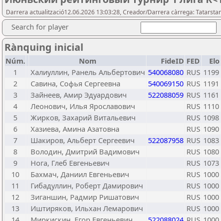
Darrera actualització12.06.2026 13:03:28, Creador/Darrera càrrega: Tatarsta
Search for player
Rànquing inicial
Núm.
Nom
FideID
FED
Elo
1
Халиуллин, Ранель Альбертович
540068080
RUS
1199
2
Савина, Софья Сергеевна
540069150
RUS
1191
3
Зайнеев, Амир Эдуардович
522088059
RUS
1161
4
Леонович, Илья Ярославович
RUS
1110
5
Жирков, Захарий Витальевич
RUS
1098
6
Хазиева, Амина Азатовна
RUS
1090
7
Шакиров, Альберт Сергеевич
522087958
RUS
1083
8
Володин, Дмитрий Вадимович
RUS
1080
9
Нога, Глеб Евгеньевич
RUS
1073
10
Бахмач, Даниил Евгеньевич
RUS
1000
11
Гибадуллин, Роберт Дамирович
RUS
1000
12
Зиганшин, Радмир Ришатович
RUS
1000
13
Иштиряков, Ильхан Лемарович
RUS
1000
14
Миркискин, Егор Евгеньевич
522088024
RUS
1000