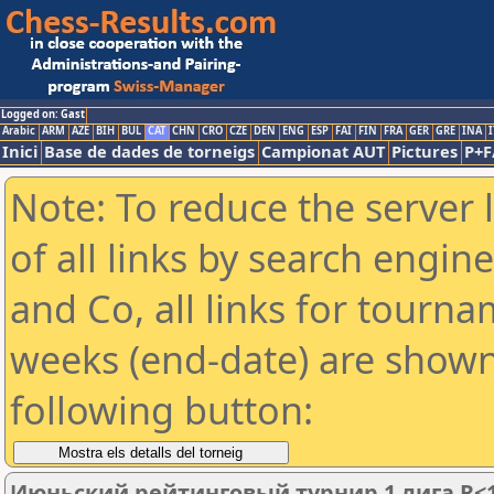
Logged on: Gast
Arabic
ARM
AZE
BIH
BUL
CAT
CHN
CRO
CZE
DEN
ENG
ESP
FAI
FIN
FRA
GER
GRE
INA
I
Inici
Base de dades de torneigs
Campionat AUT
Pictures
P+F
Note: To reduce the server 
of all links by search engin
and Co, all links for tourn
weeks (end-date) are shown 
following button:
Июньский рейтинговый турнир 1 лига R<