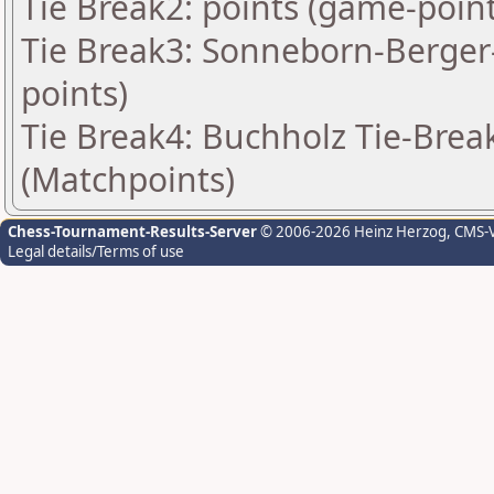
Tie Break2: points (game-point
Tie Break3: Sonneborn-Berger-
points)
Tie Break4: Buchholz Tie-Break
(Matchpoints)
Chess-Tournament-Results-Server
© 2006-2026 Heinz Herzog
, CMS-
Legal details/Terms of use