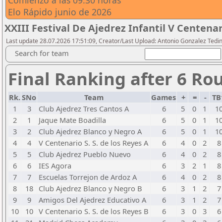
Comienzo a las 09:30 horas
Elo Rápido junio de 2026
XXIII Festival De Ajedrez Infantil V Centena
Last update 28.07.2026 17:51:09, Creator/Last Upload: Antonio Gonzalez Tedi
Search for team
Final Ranking after 6 Ro
Rk.
SNo
Team
Games
+
=
-
TB
1
3
Club Ajedrez Tres Cantos A
6
5
0
1
1
2
1
Jaque Mate Boadilla
6
5
0
1
1
3
2
Club Ajedrez Blanco y Negro A
6
5
0
1
1
4
4
V Centenario S. S. de los Reyes A
6
4
0
2
8
5
5
Club Ajedrez Pueblo Nuevo
6
4
0
2
8
6
6
IES Agora
6
3
2
1
8
7
7
Escuelas Torrejon de Ardoz A
6
4
0
2
8
8
18
Club Ajedrez Blanco y Negro B
6
3
1
2
7
9
9
Amigos Del Ajedrez Educativo A
6
3
1
2
7
10
10
V Centenario S. S. de los Reyes B
6
3
0
3
6