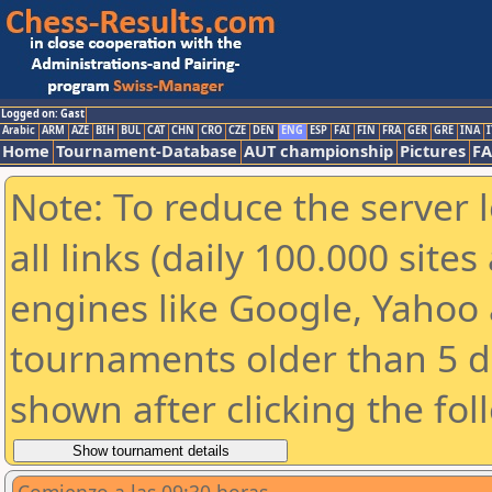
Logged on: Gast
Arabic
ARM
AZE
BIH
BUL
CAT
CHN
CRO
CZE
DEN
ENG
ESP
FAI
FIN
FRA
GER
GRE
INA
I
Home
Tournament-Database
AUT championship
Pictures
F
Note: To reduce the server 
all links (daily 100.000 sit
engines like Google, Yahoo a
tournaments older than 5 d
shown after clicking the fol