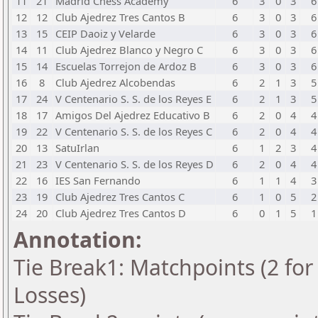
11
21
Madrid Chess Academy
6
3
0
3
6
12
12
Club Ajedrez Tres Cantos B
6
3
0
3
6
13
15
CEIP Daoiz y Velarde
6
3
0
3
6
14
11
Club Ajedrez Blanco y Negro C
6
3
0
3
6
15
14
Escuelas Torrejon de Ardoz B
6
3
0
3
6
16
8
Club Ajedrez Alcobendas
6
2
1
3
5
17
24
V Centenario S. S. de los Reyes E
6
2
1
3
5
18
17
Amigos Del Ajedrez Educativo B
6
2
0
4
4
19
22
V Centenario S. S. de los Reyes C
6
2
0
4
4
20
13
SatuIrlan
6
1
2
3
4
21
23
V Centenario S. S. de los Reyes D
6
2
0
4
4
22
16
IES San Fernando
6
1
1
4
3
23
19
Club Ajedrez Tres Cantos C
6
1
0
5
2
24
20
Club Ajedrez Tres Cantos D
6
0
1
5
1
Annotation:
Tie Break1: Matchpoints (2 for 
Losses)