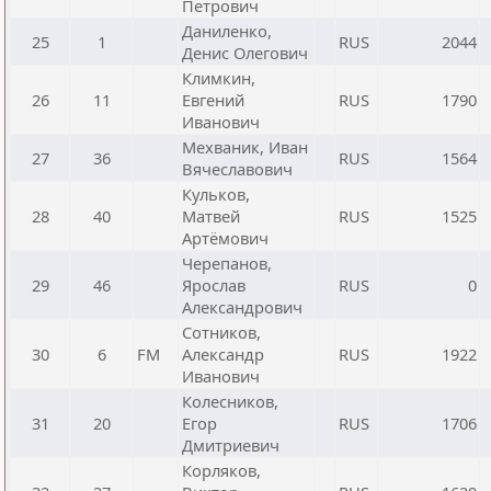
Петрович
Даниленко,
25
1
RUS
2044
Денис Олегович
Климкин,
26
11
Евгений
RUS
1790
Иванович
Мехваник, Иван
27
36
RUS
1564
Вячеславович
Кульков,
28
40
Матвей
RUS
1525
Артёмович
Черепанов,
29
46
Ярослав
RUS
0
Александрович
Сотников,
30
6
FM
Александр
RUS
1922
Иванович
Колесников,
31
20
Егор
RUS
1706
Дмитриевич
Корляков,