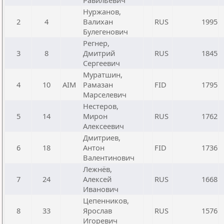
Равильевич
Нуржанов,
2
4
Валихан
RUS
1995
Булегенович
Регнер,
3
8
Дмитрий
RUS
1845
Сергеевич
Муратшин,
4
10
AIM
Рамазан
FID
1795
Марселевич
Нестеров,
5
14
Мирон
RUS
1762
Алексеевич
Дмитриев,
6
18
Антон
FID
1736
Валентинович
Лежнёв,
7
24
Алексей
RUS
1668
Иванович
Цепенников,
8
33
Ярослав
RUS
1576
Игоревич