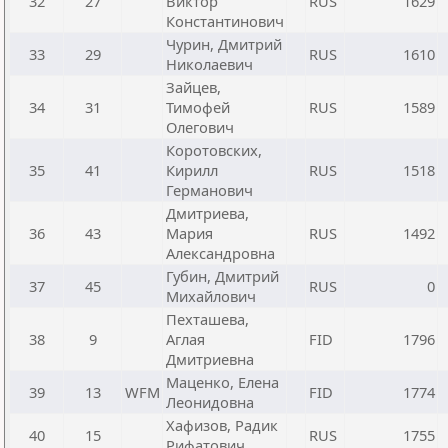
32
27
Виктор
RUS
1629
Константинович
Чурин, Дмитрий
33
29
RUS
1610
Николаевич
Зайцев,
34
31
Тимофей
RUS
1589
Олегович
Коротовских,
35
41
Кирилл
RUS
1518
Германович
Дмитриева,
36
43
Мария
RUS
1492
Александровна
Губин, Дмитрий
37
45
RUS
0
Михайлович
Пехташева,
38
9
Аглая
FID
1796
Дмитриевна
Маценко, Елена
39
13
WFM
FID
1774
Леонидовна
Хафизов, Радик
40
15
RUS
1755
Рифатович