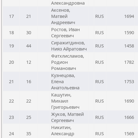
Александровна
Аксенов,
17
21
Матвей
RUS
1694
Андреевич
Ростов, Иван
18
30
RUS
1590
Сергеевич
Сиражитдинов,
19
44
RUS
1458
Нияз Айратович
Фатхлисламов,
20
12
Родион
RUS
1782
Романович
Кузнецова,
21
16
Елена
RUS
1753
Анатольевна
Кашутин,
22
22
Михаил
RUS
1690
Григорьевич
Жуков, Матвей
23
25
RUS
1666
Сергеевич
Никитин,
24
35
Александр
RUS
1569