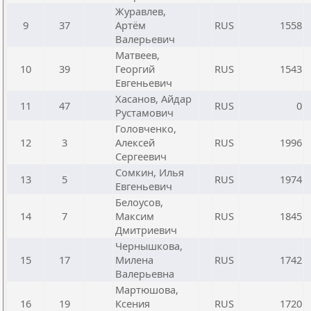
Журавлев,
9
37
Артём
RUS
1558
Валерьевич
Матвеев,
10
39
Георгий
RUS
1543
Евгеньевич
Хасанов, Айдар
11
47
RUS
0
Рустамович
Головченко,
12
3
Алексей
RUS
1996
Сергеевич
Сомкин, Илья
13
5
RUS
1974
Евгеньевич
Белоусов,
14
7
Максим
RUS
1845
Дмитриевич
Чернышкова,
15
17
Милена
RUS
1742
Валерьевна
Мартюшова,
16
19
Ксения
RUS
1720