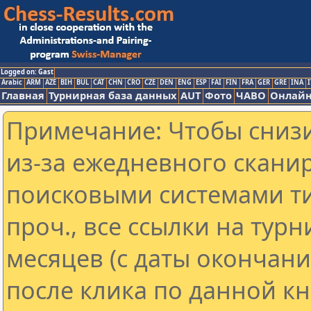
Logged on: Gast
Arabic
ARM
AZE
BIH
BUL
CAT
CHN
CRO
CZE
DEN
ENG
ESP
FAI
FIN
FRA
GER
GRE
INA
I
Главная
Турнирная база данных
AUT
Фото
ЧАВО
Онлайн
Примечание: Чтобы снизи
из-за ежедневного скани
поисковыми системами ти
проч., все ссылки на тур
месяцев (с даты окончан
после клика по данной кн