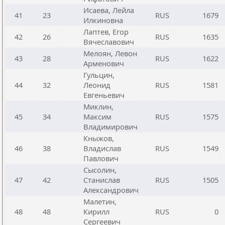
Исаева, Лейла
41
23
RUS
1679
Илкиновна
Лаптев, Егор
42
26
RUS
1635
Вячеславович
Мелоян, Левон
43
28
RUS
1622
Арменович
Гульцин,
44
32
Леонид
RUS
1581
Евгеньевич
Миклин,
45
34
Максим
RUS
1575
Владимирович
Кныжов,
46
38
Владислав
RUS
1549
Павлович
Сысолин,
47
42
Станислав
RUS
1505
Александрович
Малетин,
48
48
Кирилл
RUS
0
Сергеевич