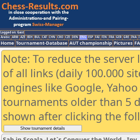
Logged on: Gast
Arabic
ARM
AZE
BIH
BUL
CAT
CHN
CRO
CZE
DEN
ENG
ESP
FAI
FIN
FRA
GER
GRE
INA
I
Home
Tournament-Database
AUT championship
Pictures
F
Note: To reduce the server 
of all links (daily 100.000 s
engines like Google, Yahoo a
tournaments older than 5 d
shown after clicking the fo
Sah in Scoala -Let`s Conquer the World - In