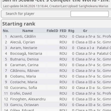
Last update 04.06.2026 13:16:44, Creator/Last Upload: Sarighioleanu Marius
Search for player
Starting rank
No.
Name
FideID
FED
Rtg
Gr
1
Acsenti, Cătălin
ROU
0
Clasa a IV-a
Sc. Pro
2
Alecsă, Ciprian
ROU
0
Clasa a III-a
Sc. Gim
3
Avram, Nectarie
ROU
0
Clasa a I-a
Palatul 
4
Bocioagă, Nectaria
ROU
0
Clasa a IV-a
Palatul 
5
Butnariu, Denisa
ROU
0
Clasa a IV-a
Sc. Gim
6
Caraman, Carina
ROU
0
Clasa a IV-a
Sc. Gimn
7
Cătănoiu, Răzvan
ROU
0
Clasa a IV-a
Sc. Gimn
8
Ciobanu, Maria
ROU
0
Clasa a IV-a
Sc. Gimn
9
Costache, Maria
ROU
0
Clasa a III-a
Sc. Gimn
10
Cucoranu, Sofia
ROU
0
Clasa a II-a
Sc. Gim
11
Erofei, David
ROU
0
Clasa a IV-a
Sc. Pro
12
Finoghen, Alexandru
ROU
0
Clasa a III-a
Sc. Gimn
13
Ganciu, Octavian
ROU
0
Clasa a III-a
Sc. Gim
14
Gâlea, Eduard
ROU
0
Clasa a III-a
Sc. Gimn