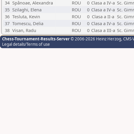
34
Spânoae, Alexandra
ROU
0
Clasa a IV-a
Sc. Gim
35
Szilaghi, Elena
ROU
0
Clasa a IV-a
Sc. Gimn
36
Tesluta, Kevin
ROU
0
Clasa a II-a
Sc. Gimn
37
Tomescu, Delia
ROU
0
Clasa a IV-a
Sc. Gimn
38
Visan, Radu
ROU
0
Clasa a III-a
Sc. Gimn
Chess-Tournament-Results-Server
© 2006-2026 Heinz Herzog
, CMS-
Legal details/Terms of use