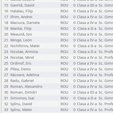
15
Gavrilă, David
ROU
0
Clasa a III-a
Sc. Gimn
16
Halalau, Filip
ROU
0
Clasa a IV-a
Sc. Gimn
17
Ifrim, Andrei
ROU
0
Clasa a IV-a
Sc. Gim
18
Maciuca, Daniela
ROU
0
Clasa a IV-a
Sc. Gimn
19
Mantai, Filip
ROU
0
Clasa a II-a
Sc. Gimn
20
Meaună, Ion
ROU
0
Clasa a IV-a
Sc. Gimn
21
Minge, Leon
ROU
0
Clasa a IV-a
Sc. Gimn
22
Nichiforov, Matei
ROU
0
Clasa a II-a
Sc. Gimn
23
Nicolae, Armina
ROU
0
Clasa a II-a
Sc. Pro
24
Nicolae, Mirel
ROU
0
Clasa a IV-a
Sc. Pro
25
Ordinof, Iris
ROU
0
Clasa a IV-a
Sc. Gimn
26
Pîtea, Denis
ROU
0
Clasa a IV-a
Sc. Gimn
27
Răcoare, Adelina
ROU
0
Clasa a IV-a
Sc. Pro
28
Radu, Gabriel
ROU
0
Clasa a IV-a
Sc. Gimn
29
Roman, Alexandro
ROU
0
Clasa a IV-a
Sc. Gimn
30
Roman, Dimitri
ROU
0
Clasa a III-a
Sc. Gimn
31
Simionov, Isai
ROU
0
Clasa a II-a
Sc. Gimn
32
Spînu, David
ROU
0
Clasa a IV-a
Sc. Pro
33
Spînu, Matei
ROU
0
Clasa a IV-a
Sc. Pro