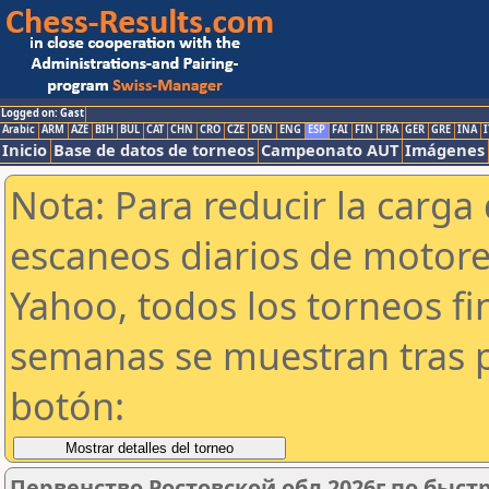
Logged on: Gast
Arabic
ARM
AZE
BIH
BUL
CAT
CHN
CRO
CZE
DEN
ENG
ESP
FAI
FIN
FRA
GER
GRE
INA
I
Inicio
Base de datos de torneos
Campeonato AUT
Imágenes
Nota: Para reducir la carga 
escaneos diarios de motor
Yahoo, todos los torneos f
semanas se muestran tras p
botón:
Первенство Ростовской обл 2026г по быс