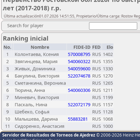
лет (2017-2018) г.р.
Última actualización01.07.2026 14:51:55, Propietario/Última carga: Rostov Re
Search for player
Ranking inicial
No.
Nombre
FIDE-ID
FED
Elo
1
Колонтаева, Ксения
570008795
RUS
1402
2
Звягинцева, Мария
540060322
RUS
1355
3
Живых, Доминика
540059600
RUS
1330
4
Бакулина, Виктория
522074678
RUS
1270
5
Сметанкина, Вероника
RUS
1265
6
Тюрина, Анна
540060306
RUS
1211
7
Миневич, Виктория
RUS
1199
8
Паскаль, Нина
522072179
RUS
1157
9
Шебеко, Софья
RUS
1128
10
Малышева, Дарина
55883281
RUS
1068
11
Сидоренко, Анастасия
RUS
1000
Servidor de Resultados de Torneos de Ajedrez
© 2006-2026 Heinz H