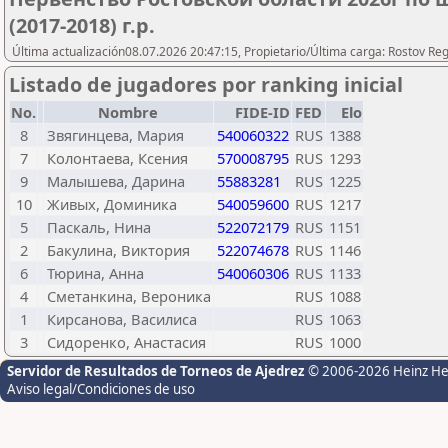
(2017-2018) г.р.
Última actualización08.07.2026 20:47:15, Propietario/Última carga: Rostov Re
Listado de jugadores por ranking inicial
No.
Nombre
FIDE-ID
FED
Elo
8
Звягинцева, Мария
540060322
RUS
1388
7
Колонтаева, Ксения
570008795
RUS
1293
9
Малышева, Дарина
55883281
RUS
1225
10
Живых, Доминика
540059600
RUS
1217
5
Паскаль, Нина
522072179
RUS
1151
2
Бакулина, Виктория
522074678
RUS
1146
6
Тюрина, Анна
540060306
RUS
1133
4
Сметанкина, Вероника
RUS
1088
1
Кирсанова, Василиса
RUS
1063
3
Сидоренко, Анастасия
RUS
1000
Servidor de Resultados de Torneos de Ajedrez
© 2006-2026 Heinz H
Aviso legal/Condiciones de uso