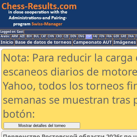
Logged on: Gast
Arabic
ARM
AZE
BIH
BUL
CAT
CHN
CRO
CZE
DEN
ENG
ESP
FAI
FIN
FRA
GER
GRE
INA
I
Inicio
Base de datos de torneos
Campeonato AUT
Imágenes
Nota: Para reducir la carga 
escaneos diarios de motor
Yahoo, todos los torneos f
semanas se muestran tras p
botón:
Первенство Ростовской области 2026г по 