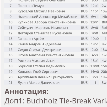
6
Поленова Сафина Олеговна
RUS
9b0
12
7
Поленов Тимур
RUS
12b1
2w
8
Кузовлев Михаил Иванович
RUS
11b1
10
9
Чмелевский Александр Михайлович
RUS
6w1
14b
10
Куликова Аврора Константиновна
RUS
13w1
8b
11
Сейфулин Марсель Наилевич
RUS
8w0
5b
12
Дегтярев Станислав Русланович
RUS
7w0
6b
13
Ганешин Артём
RUS
10b0
-1
14
Канев Андрей Андреевич
RUS
19b1
9w
15
Седов Стефан Дмитриевич
RUS
2b0
18
16
Цгоев Анатолий Константинович
RUS
4b0
1w
17
Рожков Михаил Ильич
RUS
18b1
4w
18
Борисов Степан Вадимович
RUS
17w0
15b
19
Кольцов Глеб Сергеевич
RUS
14w0
20b
20
Архипычев Даниил Григорьевич
RUS
3b0
19
21
Лузин Макар Даниилович
RUS
-1
3w
Аннотация:
Доп1: Buchholz Tie-Break Vari