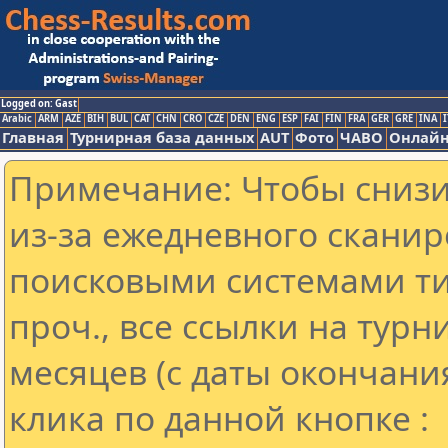
Logged on: Gast
Arabic
ARM
AZE
BIH
BUL
CAT
CHN
CRO
CZE
DEN
ENG
ESP
FAI
FIN
FRA
GER
GRE
INA
I
Главная
Турнирная база данных
AUT
Фото
ЧАВО
Онлайн
Примечание: Чтобы снизит
из-за ежедневного сканир
поисковыми системами ти
проч., все ссылки на тур
месяцев (с даты окончани
клика по данной кнопке :