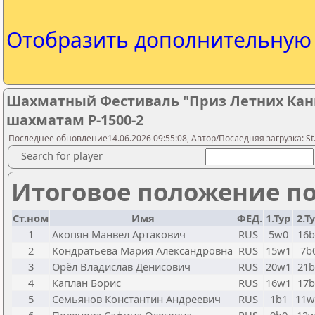
Отобразить дополнительну
Шахматный Фестиваль "Приз Летних Кани
шахматам Р-1500-2
Последнее обновление14.06.2026 09:55:08, Автор/Последняя загрузка: St.
Search for player
Итоговое положение по
Ст.ном
Имя
ФЕД.
1.Тур
2.Т
1
Акопян Манвел Артакович
RUS
5w0
16b
2
Кондратьева Мария Александровна
RUS
15w1
7b
3
Орёл Владислав Денисович
RUS
20w1
21b
4
Каплан Борис
RUS
16w1
17b
5
Семьянов Константин Андреевич
RUS
1b1
11