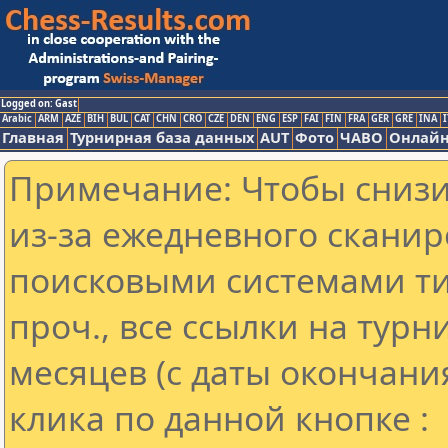
Logged on: Gast
Arabic
ARM
AZE
BIH
BUL
CAT
CHN
CRO
CZE
DEN
ENG
ESP
FAI
FIN
FRA
GER
GRE
INA
I
Главная
Турнирная база данных
AUT
Фото
ЧАВО
Онлайн
Примечание: Чтобы снизит
из-за ежедневного сканир
поисковыми системами ти
проч., все ссылки на тур
месяцев (с даты окончани
клика по данной кнопке :