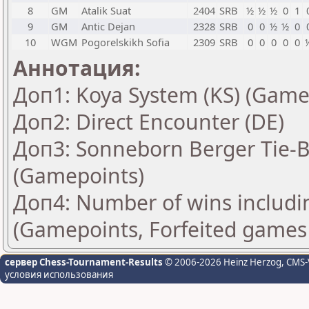
8
GM
Atalik Suat
2404
SRB
½
½
½
0
1
9
GM
Antic Dejan
2328
SRB
0
0
½
½
0
10
WGM
Pogorelskikh Sofia
2309
SRB
0
0
0
0
0
Аннотация:
Доп1: Koya System (KS) (Gamep
Доп2: Direct Encounter (DE)
Доп3: Sonneborn Berger Tie-Br
(Gamepoints)
Доп4: Number of wins includi
(Gamepoints, Forfeited games
сервер Chess-Tournament-Results
© 2006-2026 Heinz Herzog
, CMS-
условия использования