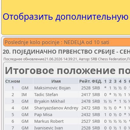
Отобразить дополнительну
Poslednje kolo pocinje : NEDELJA od 10 sati
20. ПОЈЕДИНАЧНО ПРВЕНСТВО СРБИЈЕ - СЕНТА
Последнее обновление21.06.2026 14:39:21, Автор: SRB Chess Federation,П
Итоговое положение по
Ст.ном
Имя
Рейт.
ФЕД.
1
2
3
4
5
1
GM
Maksimovic Bojan
2528
SRB
*
1
½
½
0
2
IM
Tadic Stefan
2417
SRB
0
*
½
½
1
3
GM
Bryakin Mikhail
2478
SRB
½
½
*
1
½
4
GM
Shariyazdanov Andrey
2472
SRB
½
½
0
*
1
5
GM
Pap Misa
2432
SRB
1
0
½
0
*
6
GM
Markus Robert
2527
SRB
0
½
½
½
½
7
GM
Ivanisevic Ivan
2528
SRB
0
0
½
1
0