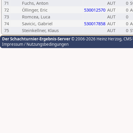
71
Fuchs, Anton
AUT
0
S
72
Öllinger, Eric
530012570
AUT
0
A
73
Romcea, Luca
AUT
0
74
Savicic, Gabriel
530017858
AUT
0
A
75
Steinkellner, Klaus
AUT
0
S
Der Schachturnier-Ergebnis-Server
© 2006-2026 Heinz Herzog
, CMS
Impressum / Nutzungsbedingungen