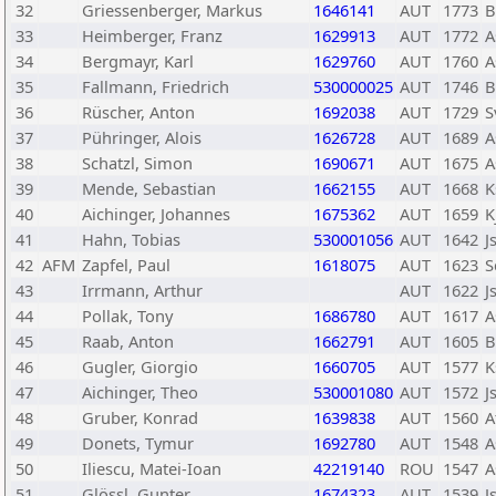
32
Griessenberger, Markus
1646141
AUT
1773
B
33
Heimberger, Franz
1629913
AUT
1772
A
34
Bergmayr, Karl
1629760
AUT
1760
A
35
Fallmann, Friedrich
530000025
AUT
1746
B
36
Rüscher, Anton
1692038
AUT
1729
S
37
Pühringer, Alois
1626728
AUT
1689
A
38
Schatzl, Simon
1690671
AUT
1675
A
39
Mende, Sebastian
1662155
AUT
1668
K
40
Aichinger, Johannes
1675362
AUT
1659
K
41
Hahn, Tobias
530001056
AUT
1642
J
42
AFM
Zapfel, Paul
1618075
AUT
1623
S
43
Irrmann, Arthur
AUT
1622
J
44
Pollak, Tony
1686780
AUT
1617
A
45
Raab, Anton
1662791
AUT
1605
B
46
Gugler, Giorgio
1660705
AUT
1577
K
47
Aichinger, Theo
530001080
AUT
1572
J
48
Gruber, Konrad
1639838
AUT
1560
A
49
Donets, Tymur
1692780
AUT
1548
A
50
Iliescu, Matei-Ioan
42219140
ROU
1547
A
51
Glössl, Gunter
1674323
AUT
1539
J