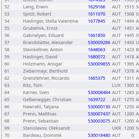
52
Lang, Erwin
1629166
AUT
1515
S
53
Spitzl, Robert
1611070
AUT
1508
S
54
Haslinger, Stella Valentina
1677845
AUT
1494
A
55
Grubelnik, Ernst
AUT
1451
A
56
Gabrielyan, Eduard
1661850
AUT
1445
S
57
Brandstätter, Alexander
530009286
AUT
1443
U
58
Steinkellner, Anton
1648063
AUT
1423
B
59
Haslinger, David
1680072
AUT
1418
A
60
Holzmann, Ansgar
530009855
AUT
1395
A
61
Ziebermayr, Berthold
AUT
1378
A
62
Grenzlehner, Riccardo
1665375
AUT
1311
A
63
Ritz, Tom
LUX
1305
K
64
Karner, Sven
530008484
AUT
1285
J
65
Gelbenegger, Christian
1639722
AUT
1275
A
66
Nawratil, Tatjana
530000130
AUT
1250
A
67
Prenn, Matthias
530007437
AUT
1200
A
68
Prenn, Sebastian
530003075
AUT
1200
A
69
Stanislavov, Oleksandr
UKR
1200
S
70
Bardeau, Dominik
530018480
AUT
0