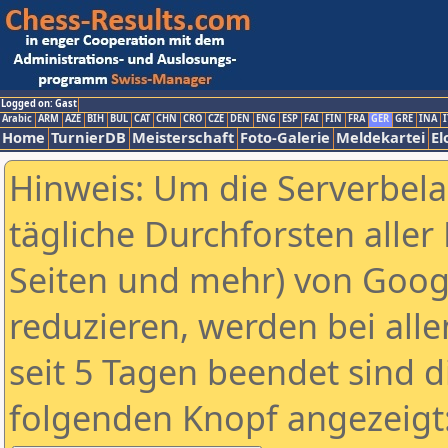
Logged on: Gast
Arabic
ARM
AZE
BIH
BUL
CAT
CHN
CRO
CZE
DEN
ENG
ESP
FAI
FIN
FRA
GER
GRE
INA
I
Home
TurnierDB
Meisterschaft
Foto-Galerie
Meldekartei
El
Hinweis: Um die Serverbel
tägliche Durchforsten aller 
Seiten und mehr) von Goog
reduzieren, werden bei alle
seit 5 Tagen beendet sind d
folgenden Knopf angezeigt