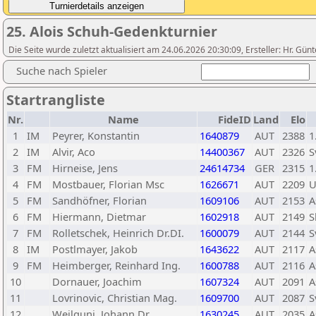
25. Alois Schuh-Gedenkturnier
Die Seite wurde zuletzt aktualisiert am 24.06.2026 20:30:09, Ersteller: Hr. G
Suche nach Spieler
Startrangliste
Nr.
Name
FideID
Land
Elo
1
IM
Peyrer, Konstantin
1640879
AUT
2388
1
2
IM
Alvir, Aco
14400367
AUT
2326
S
3
FM
Hirneise, Jens
24614734
GER
2315
1
4
FM
Mostbauer, Florian Msc
1626671
AUT
2209
U
5
FM
Sandhöfner, Florian
1609106
AUT
2153
A
6
FM
Hiermann, Dietmar
1602918
AUT
2149
S
7
FM
Rolletschek, Heinrich Dr.DI.
1600079
AUT
2144
S
8
IM
Postlmayer, Jakob
1643622
AUT
2117
A
9
FM
Heimberger, Reinhard Ing.
1600788
AUT
2116
A
10
Dornauer, Joachim
1607324
AUT
2091
A
11
Lovrinovic, Christian Mag.
1609700
AUT
2087
S
12
Weilguni, Johann Dr.
1630245
AUT
2035
A