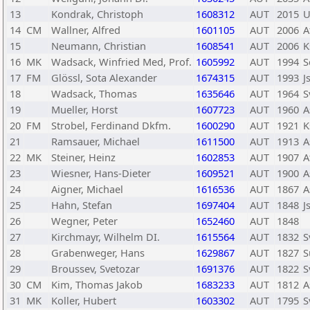
13
Kondrak, Christoph
1608312
AUT
2015
U
14
CM
Wallner, Alfred
1601105
AUT
2006
A
15
Neumann, Christian
1608541
AUT
2006
K
16
MK
Wadsack, Winfried Med, Prof.
1605992
AUT
1994
S
17
FM
Glössl, Sota Alexander
1674315
AUT
1993
J
18
Wadsack, Thomas
1635646
AUT
1964
S
19
Mueller, Horst
1607723
AUT
1960
A
20
FM
Strobel, Ferdinand Dkfm.
1600290
AUT
1921
K
21
Ramsauer, Michael
1611500
AUT
1913
A
22
MK
Steiner, Heinz
1602853
AUT
1907
A
23
Wiesner, Hans-Dieter
1609521
AUT
1900
A
24
Aigner, Michael
1616536
AUT
1867
A
25
Hahn, Stefan
1697404
AUT
1848
J
26
Wegner, Peter
1652460
AUT
1848
27
Kirchmayr, Wilhelm DI.
1615564
AUT
1832
S
28
Grabenweger, Hans
1629867
AUT
1827
S
29
Broussev, Svetozar
1691376
AUT
1822
S
30
CM
Kim, Thomas Jakob
1683233
AUT
1812
A
31
MK
Koller, Hubert
1603302
AUT
1795
S