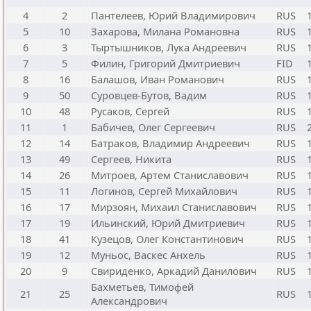
4
2
Пантелеев, Юрий Владимирович
RUS
5
10
Захарова, Милана Романовна
RUS
6
3
Тыртышников, Лука Андреевич
RUS
7
5
Филин, Григорий Дмитриевич
FID
8
16
Балашов, Иван Романович
RUS
9
50
Суровцев-Бутов, Вадим
RUS
10
48
Русаков, Сергей
RUS
11
1
Бабичев, Олег Сергеевич
RUS
12
14
Батраков, Владимир Андреевич
RUS
13
49
Сергеев, Никита
RUS
14
26
Митроев, Артем Станиславович
RUS
15
11
Логинов, Сергей Михайлович
RUS
16
17
Мирзоян, Михаил Станиславович
RUS
17
19
Ильинский, Юрий Дмитриевич
RUS
18
41
Кузецов, Олег Константинович
RUS
19
12
Муньос, Васкес Анхель
RUS
20
9
Свириденко, Аркадий Данилович
RUS
Бахметьев, Тимофей
21
25
RUS
Александрович