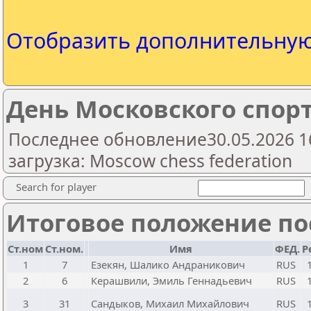
Отобразить дополнительну
День Московского спор
Последнее обновление30.05.2026 1
загрузка: Moscow chess federation
Search for player
Итоговое положение пос
Ст.ном
Ст.ном.
Имя
ФЕД.
Р
1
7
Езекян, Шалико Андраникович
RUS
2
6
Керашвили, Эмиль Геннадьевич
RUS
3
31
Сандыков, Михаил Михайлович
RUS