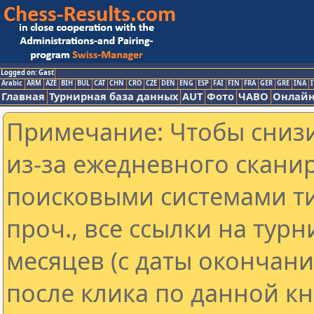
Logged on: Gast
Arabic
ARM
AZE
BIH
BUL
CAT
CHN
CRO
CZE
DEN
ENG
ESP
FAI
FIN
FRA
GER
GRE
INA
I
Главная
Турнирная база данных
AUT
Фото
ЧАВО
Онлайн
Примечание: Чтобы снизи
из-за ежедневного скани
поисковыми системами ти
проч., все ссылки на тур
месяцев (с даты окончан
после клика по данной кн