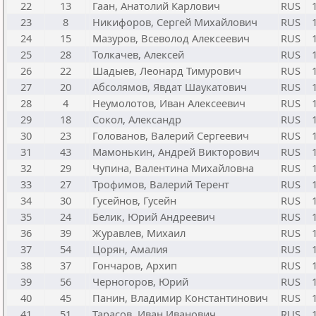
22
13
Гаан, Анатолий Карлович
RUS
23
8
Никифоров, Сергей Михайлович
RUS
24
15
Мазуров, Всеволод Алексеевич
RUS
25
28
Толкачев, Алексей
RUS
26
22
Шадыев, Леонард Тимурович
RUS
27
20
Абсолямов, Явдат Шаукатович
RUS
28
4
Неумолотов, Иван Алексеевич
RUS
29
18
Сокол, Александр
RUS
30
23
Голованов, Валерий Сергеевич
RUS
31
43
Мамонькин, Андрей Викторович
RUS
32
29
Чупина, Валентина Михайловна
RUS
33
27
Трофимов, Валерий Терент
RUS
34
30
Гусейнов, Гусейн
RUS
35
24
Белик, Юрий Андреевич
RUS
36
39
Журавлев, Михаил
RUS
37
54
Цорян, Амалия
RUS
38
37
Гончаров, Архип
RUS
39
56
Черногоров, Юрий
RUS
40
45
Панин, Владимир Константинович
RUS
41
51
Тарасов, Иван Иванович
RUS