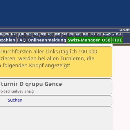
Servert
TA
JPN
MKD
LTU
NED
POL
POR
ROU
RUS
SRB
SVK
SWE
TUR
UKR
VIE
FontSize:11pt
ozahlen
FAQ
Onlineanmeldung
Swiss-Manager
ÖSB
FIDE
urchforsten aller Links (täglich 100.000
ieren, werden bei allen Turnieren, die
ch folgenden Knopf angezeigt:
 turnir D qrupu Gəncə
 Upload: Guliyev_Shaig
Suchen