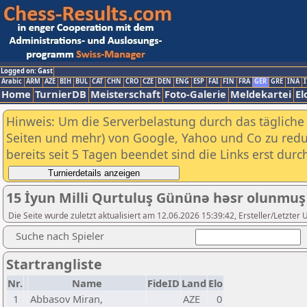
Logged on: Gast
Arabic
ARM
AZE
BIH
BUL
CAT
CHN
CRO
CZE
DEN
ENG
ESP
FAI
FIN
FRA
GER
GRE
INA
I
Home
TurnierDB
Meisterschaft
Foto-Galerie
Meldekartei
El
Hinweis: Um die Serverbelastung durch das tägliche D
Seiten und mehr) von Google, Yahoo und Co zu reduz
bereits seit 5 Tagen beendet sind die Links erst dur
15 İyun Milli Qurtuluş Gününə həsr olunmuş
Die Seite wurde zuletzt aktualisiert am 12.06.2026 15:39:42, Ersteller/Letzter
Suche nach Spieler
Startrangliste
Nr.
Name
FideID
Land
Elo
1
Abbasov Miran,
AZE
0