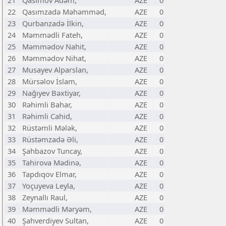
21
Qasımov Adəm,
AZE
0
22
Qasımzadə Məhəmməd,
AZE
0
23
Qurbanzadə İlkin,
AZE
0
24
Məmmədli Fateh,
AZE
0
25
Məmmədov Nahit,
AZE
0
26
Məmmədov Nihat,
AZE
0
27
Musayev Alparslan,
AZE
0
28
Mürsəlov İslam,
AZE
0
29
Nağıyev Bəxtiyar,
AZE
0
30
Rəhimli Bahar,
AZE
0
31
Rəhimli Cahid,
AZE
0
32
Rüstəmli Mələk,
AZE
0
33
Rüstəmzadə Əli,
AZE
0
34
Şahbazov Tuncay,
AZE
0
35
Tahirova Mədinə,
AZE
0
36
Tapdıqov Elmar,
AZE
0
37
Yoçuyeva Leyla,
AZE
0
38
Zeynallı Raul,
AZE
0
39
Məmmədli Məryəm,
AZE
0
40
Şahverdiyev Sultan,
AZE
0