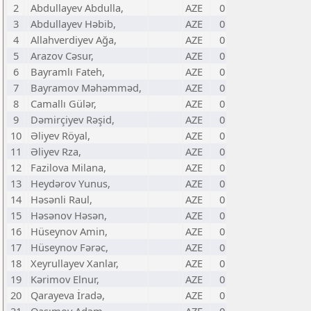
2
Abdullayev Abdulla,
AZE
0
3
Abdullayev Həbib,
AZE
0
4
Allahverdiyev Ağa,
AZE
0
5
Arazov Cəsur,
AZE
0
6
Bayramlı Fateh,
AZE
0
7
Bayramov Məhəmməd,
AZE
0
8
Camallı Gülər,
AZE
0
9
Dəmirçiyev Rəşid,
AZE
0
10
Əliyev Röyal,
AZE
0
11
Əliyev Rza,
AZE
0
12
Fazilova Milana,
AZE
0
13
Heydərov Yunus,
AZE
0
14
Həsənli Raul,
AZE
0
15
Həsənov Həsən,
AZE
0
16
Hüseynov Amin,
AZE
0
17
Hüseynov Fərəc,
AZE
0
18
Xeyrullayev Xanlar,
AZE
0
19
Kərimov Elnur,
AZE
0
20
Qarayeva İradə,
AZE
0