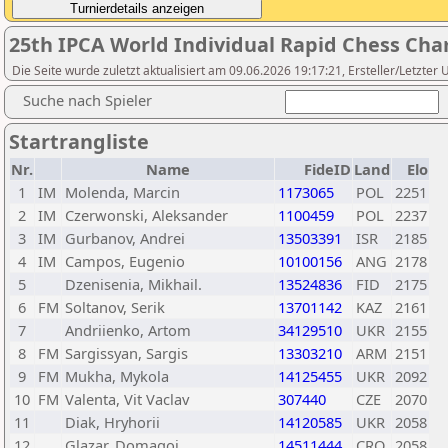
25th IPCA World Individual Rapid Chess Ch
Die Seite wurde zuletzt aktualisiert am 09.06.2026 19:17:21, Ersteller/Letzte
Suche nach Spieler
Startrangliste
Nr.
Name
FideID
Land
Elo
1
IM
Molenda, Marcin
1173065
POL
2251
2
IM
Czerwonski, Aleksander
1100459
POL
2237
3
IM
Gurbanov, Andrei
13503391
ISR
2185
4
IM
Campos, Eugenio
10100156
ANG
2178
5
Dzenisenia, Mikhail.
13524836
FID
2175
6
FM
Soltanov, Serik
13701142
KAZ
2161
7
Andriienko, Artom
34129510
UKR
2155
8
FM
Sargissyan, Sargis
13303210
ARM
2151
9
FM
Mukha, Mykola
14125455
UKR
2092
10
FM
Valenta, Vit Vaclav
307440
CZE
2070
11
Diak, Hryhorii
14120585
UKR
2058
12
Glazar, Domagoj
14511444
CRO
2058