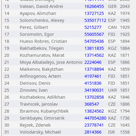
13
Valean, David-Andrei
16266455
GER
2043
14
Ayapov, Alimzhan
13727125
KAZ
1974
15
Solomchenko, Alexey
535017112
ESP
1945
16
Perez, Gilbert
5215277
CAN
1929
17
Soromotin, Egor
55605567
FID
1925
18
Hueso Robres, Cristian
54705436
ESP
1894
19
Rakhatbekov, Tilegen
13811835
KGZ
1884
20
Kozhamuratov, Marat
13714562
KAZ
1871
21
Moya Albaladejo, Jose Antonio
2224046
ESP
1866
22
Maikenov, Bakytzhan
13718894
KAZ
1859
23
Anfinogenov, Artem
4197461
FID
1851
24
Denisov, Denis
4151836
FID
1851
25
Zinoviev, Ivan
34190031
UKR
1851
26
Kozhabekov, Adilkhan
13702858
KAZ
1846
27
Travnicek, Jaroslav
368547
CZE
1806
28
Ibraimov, Kubanychbek
13824562
KGZ
1794
29
Serikbayev, Omirserik
447054280
KAZ
1736
30
Rejzek, Zdenek
23778741
CZE
1645
31
Volodarsky, Michael
2814366
ISR
1558