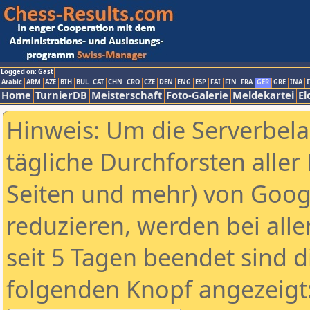
Logged on: Gast
Arabic
ARM
AZE
BIH
BUL
CAT
CHN
CRO
CZE
DEN
ENG
ESP
FAI
FIN
FRA
GER
GRE
INA
I
Home
TurnierDB
Meisterschaft
Foto-Galerie
Meldekartei
El
Hinweis: Um die Serverbel
tägliche Durchforsten aller 
Seiten und mehr) von Goog
reduzieren, werden bei alle
seit 5 Tagen beendet sind d
folgenden Knopf angezeigt