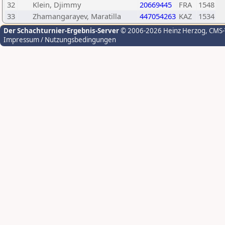
32
Klein, Djimmy
20669445
FRA
1548
33
Zhamangarayev, Maratilla
447054263
KAZ
1534
Der Schachturnier-Ergebnis-Server
© 2006-2026 Heinz Herzog
, CMS
Impressum / Nutzungsbedingungen