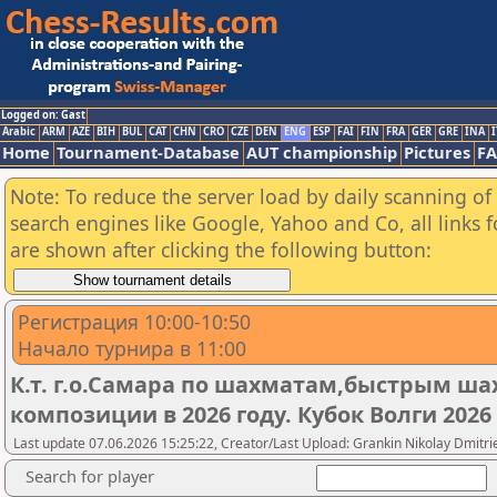
Logged on: Gast
Arabic
ARM
AZE
BIH
BUL
CAT
CHN
CRO
CZE
DEN
ENG
ESP
FAI
FIN
FRA
GER
GRE
INA
I
Home
Tournament-Database
AUT championship
Pictures
F
Note: To reduce the server load by daily scanning of a
search engines like Google, Yahoo and Co, all links 
are shown after clicking the following button:
Регистрация 10:00-10:50
Начало турнира в 11:00
К.т. г.о.Самара по шахматам,быстрым ш
композиции в 2026 году. Кубок Волги 20
Last update 07.06.2026 15:25:22, Creator/Last Upload: Grankin Nikolay Dmitri
Search for player