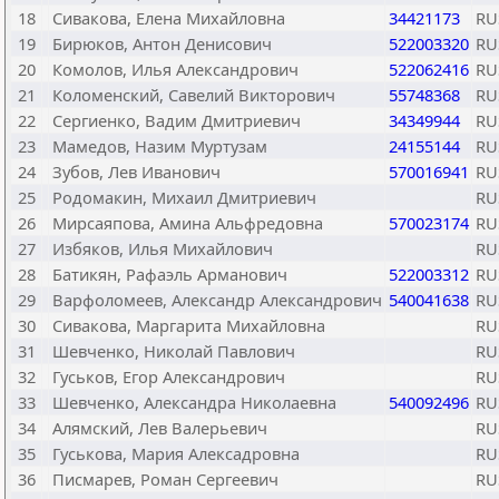
18
Сивакова, Елена Михайловна
34421173
RU
19
Бирюков, Антон Денисович
522003320
RU
20
Комолов, Илья Александрович
522062416
RU
21
Коломенский, Савелий Викторович
55748368
RU
22
Сергиенко, Вадим Дмитриевич
34349944
RU
23
Мамедов, Назим Муртузам
24155144
RU
24
Зубов, Лев Иванович
570016941
RU
25
Родомакин, Михаил Дмитриевич
RU
26
Мирсаяпова, Амина Альфредовна
570023174
RU
27
Избяков, Илья Михайлович
RU
28
Батикян, Рафаэль Арманович
522003312
RU
29
Варфоломеев, Александр Александрович
540041638
RU
30
Сивакова, Маргарита Михайловна
RU
31
Шевченко, Николай Павлович
RU
32
Гуськов, Егор Александрович
RU
33
Шевченко, Александра Николаевна
540092496
RU
34
Алямский, Лев Валерьевич
RU
35
Гуськова, Мария Алексадровна
RU
36
Писмарев, Роман Сергеевич
RU