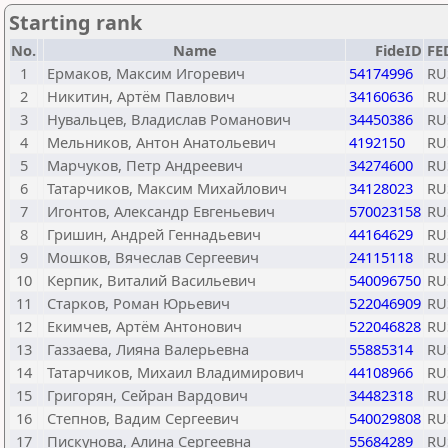
Starting rank
No.
Name
FideID
FE
1
Ермаков, Максим Игоревич
54174996
RU
2
Никитин, Артём Павлович
34160636
RU
3
Нувальцев, Владислав Романович
34450386
RU
4
Мельников, Антон Анатольевич
4192150
RU
5
Марчуков, Петр Андреевич
34274600
RU
6
Татарчиков, Максим Михайлович
34128023
RU
7
Игонтов, Александр Евгеньевич
570023158
RU
8
Гришин, Андрей Геннадьевич
44164629
RU
9
Мошков, Вячеслав Сергеевич
24115118
RU
10
Керпик, Виталий Васильевич
540096750
RU
11
Старков, Роман Юрьевич
522046909
RU
12
Екимчев, Артём Антонович
522046828
RU
13
Газзаева, Лияна Валерьевна
55885314
RU
14
Татарчиков, Михаил Владимирович
44108966
RU
15
Григорян, Сейран Вардович
34482318
RU
16
Степнов, Вадим Сергеевич
540029808
RU
17
Пискунова, Алина Сергеевна
55684289
RU