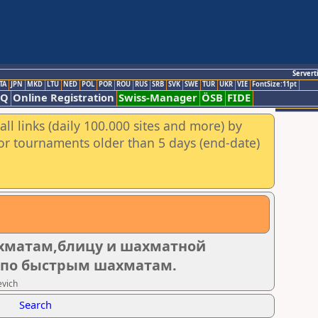
Servert
TA
JPN
MKD
LTU
NED
POL
POR
ROU
RUS
SRB
SVK
SWE
TUR
UKR
VIE
FontSize:11pt
AQ
Online Registration
Swiss-Manager
ÖSB
FIDE
ll links (daily 100.000 sites and more) by
for tournaments older than 5 days (end-date)
ахматам,блицу и шахматной
26 по быстрым шахматам.
evich
Search