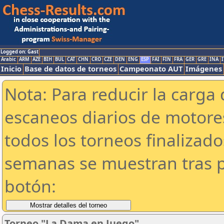
Logged on: Gast
Arabic
ARM
AZE
BIH
BUL
CAT
CHN
CRO
CZE
DEN
ENG
ESP
FAI
FIN
FRA
GER
GRE
INA
I
Inicio
Base de datos de torneos
Campeonato AUT
Imágenes
Nota: Para reducir la carga 
escaneos diarios de motor
todos los torneos finalizad
semanas se muestran tras p
botón:
Torneo "La Dama en Juego"