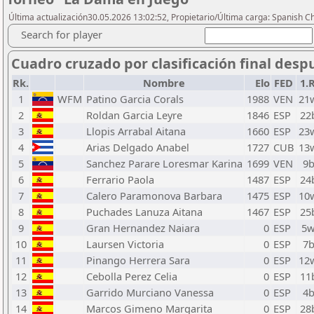
Última actualización30.05.2026 13:02:52, Propietario/Última carga: Spanish C
Search for player
Cuadro cruzado por clasificación final desp
Rk.
Nombre
Elo
FED
1.
1
WFM
Patino Garcia Corals
1988
VEN
21
2
Roldan Garcia Leyre
1846
ESP
22
3
Llopis Arrabal Aitana
1660
ESP
23
4
Arias Delgado Anabel
1727
CUB
13
5
Sanchez Parare Loresmar Karina
1699
VEN
9
6
Ferrario Paola
1487
ESP
24
7
Calero Paramonova Barbara
1475
ESP
10
8
Puchades Lanuza Aitana
1467
ESP
25
9
Gran Hernandez Naiara
0
ESP
5
10
Laursen Victoria
0
ESP
7
11
Pinango Herrera Sara
0
ESP
12
12
Cebolla Perez Celia
0
ESP
11
13
Garrido Murciano Vanessa
0
ESP
4
14
Marcos Gimeno Margarita
0
ESP
28