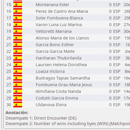
15
Montanana Ester
0
ESP
20
16
Perez de Castro Ana Maria
0
ESP
26
17
Soler Fombuena Blanca
0
ESP
29
18
Varon Luna Luz Marina
0
ESP
27
19
Vettoretti Mariana
0
ESP
30
20
Alonso Maria de los Llanos
0
ESP
15
21
Garcia Bono Esther
0
ESP
1
22
Garcia Garcia Maite
0
ESP
2
23
Hariharan Thukirilanila
0
ESP
3
24
Laursen Helena Dorothea
0
ESP
6
25
Loaiza Victoria
0
ESP
8
26
Buitragos Tapias Samantha
0
ESP
16
27
Fombuena Grau Maria Jesus
0
ESP
18
28
Almiñana Costa Nanda
0
ESP
14
29
Codutti Garcia Emma
0
ESP
17
30
Uldanova Elvira
0
ESP
19
Anotación:
Desempate 1: Direct Encounter (DE)
Desempate 2: Number of wins including byes (WIN) (Matchpoin