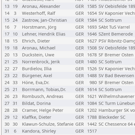
13
19
Aronau, Alexander
GER
1585
SV Oebisfelde 18
14
3
Westerhoff, Ralf
GER
1654
SV Kaponier Vech
15
24
Zastrow, Jan-Christian
GER
1584
SC Sottrum
16
7
Horstmann, Jörg
GER
1693
SAbt TuS Varrel
17
10
Lehner, Hendrik Elias
GER
1646
SZent Bemerode
18
15
Ehrich, Dieter
GER
1627
PSV Ribnitz-Dam
19
18
Aronau, Michael
GER
1508
SV Oebisfelde 18
20
13
Duckstein, Uwe
GER
1678
SF Bremer Osten
21
25
Norrenbrock, Jerik
GER
1480
SC Sottrum
22
27
Burdielov, Illia
GER
1526
SV Kaponier Vech
23
22
Bürgener, Axel
GER
1488
SV Bad Bevensen
24
33
Höne, Eva,Dr.
GER
980
SF Bremer Osten
25
21
Borrmann, Tobias,Dr.
GER
1614
SC Sottrum
26
23
Rombusch, Andreas
GER
1621
Wilhelmshavener 
27
31
Bildat, Dorina
GER
1084
SC Turm Lüneburg
28
28
Cramer, Helge Peter
GER
1202
Hamburger SK vo
29
12
Klaffke, Dieter
GER
1788
Bleckeder SC
30
30
Klawun-Schulze, Stefanie
GER
1442
SC Chessence 64 e
31
6
Kandora, Shirley
GER
1517