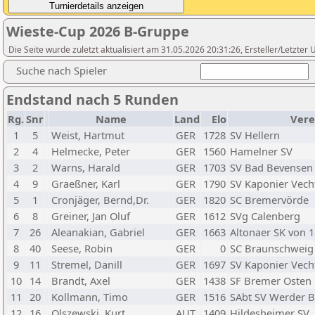
Wieste-Cup 2026 B-Gruppe
Die Seite wurde zuletzt aktualisiert am 31.05.2026 20:31:26, Ersteller/Letzte
Suche nach Spieler
Endstand nach 5 Runden
Rg.
Snr
Name
Land
Elo
Vere
1
5
Weist, Hartmut
GER
1728
SV Hellern
2
4
Helmecke, Peter
GER
1560
Hamelner SV
3
2
Warns, Harald
GER
1703
SV Bad Bevensen
4
9
Graeßner, Karl
GER
1790
SV Kaponier Vech
5
1
Cronjäger, Bernd,Dr.
GER
1820
SC Bremervörde
6
8
Greiner, Jan Oluf
GER
1612
SVg Calenberg
7
26
Aleanakian, Gabriel
GER
1663
Altonaer SK von 1
8
40
Seese, Robin
GER
0
SC Braunschweig 
9
11
Stremel, Danill
GER
1697
SV Kaponier Vech
10
14
Brandt, Axel
GER
1438
SF Bremer Osten
11
20
Kollmann, Timo
GER
1516
SAbt SV Werder 
12
16
Olszewski, Kurt
AUT
1409
Hildesheimer SV