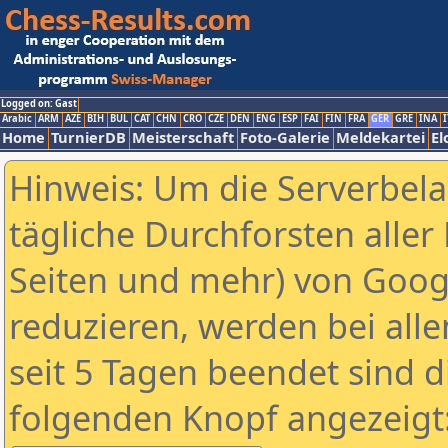
Logged on: Gast
Arabic
ARM
AZE
BIH
BUL
CAT
CHN
CRO
CZE
DEN
ENG
ESP
FAI
FIN
FRA
GER
GRE
INA
I
Home
TurnierDB
Meisterschaft
Foto-Galerie
Meldekartei
El
Hinweis: Um die Serverbel
tägliche Durchforsten aller 
Seiten und mehr) von Goog
reduzieren, werden bei alle
seit 5 Tagen beendet sind d
folgenden Knopf angezeigt