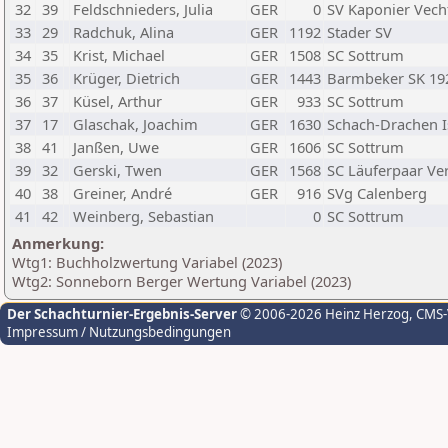
32
39
Feldschnieders, Julia
GER
0
SV Kaponier Vech
33
29
Radchuk, Alina
GER
1192
Stader SV
34
35
Krist, Michael
GER
1508
SC Sottrum
35
36
Krüger, Dietrich
GER
1443
Barmbeker SK 19
36
37
Küsel, Arthur
GER
933
SC Sottrum
37
17
Glaschak, Joachim
GER
1630
Schach-Drachen 
38
41
Janßen, Uwe
GER
1606
SC Sottrum
39
32
Gerski, Twen
GER
1568
SC Läuferpaar Ver
40
38
Greiner, André
GER
916
SVg Calenberg
41
42
Weinberg, Sebastian
0
SC Sottrum
Anmerkung:
Wtg1: Buchholzwertung Variabel (2023)
Wtg2: Sonneborn Berger Wertung Variabel (2023)
Der Schachturnier-Ergebnis-Server
© 2006-2026 Heinz Herzog
, CMS
Impressum / Nutzungsbedingungen