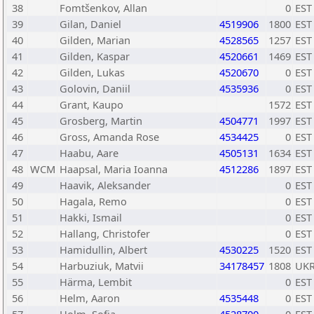
38
Fomtšenkov, Allan
0
EST
39
Gilan, Daniel
4519906
1800
EST
40
Gilden, Marian
4528565
1257
EST
41
Gilden, Kaspar
4520661
1469
EST
42
Gilden, Lukas
4520670
0
EST
43
Golovin, Daniil
4535936
0
EST
44
Grant, Kaupo
1572
EST
45
Grosberg, Martin
4504771
1997
EST
46
Gross, Amanda Rose
4534425
0
EST
47
Haabu, Aare
4505131
1634
EST
48
WCM
Haapsal, Maria Ioanna
4512286
1897
EST
49
Haavik, Aleksander
0
EST
50
Hagala, Remo
0
EST
51
Hakki, Ismail
0
EST
52
Hallang, Christofer
0
EST
53
Hamidullin, Albert
4530225
1520
EST
54
Harbuziuk, Matvii
34178457
1808
UK
55
Härma, Lembit
0
EST
56
Helm, Aaron
4535448
0
EST