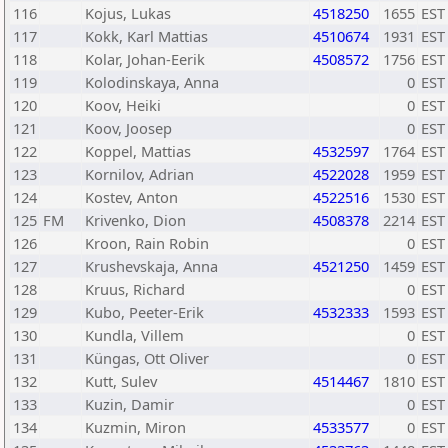
116
Kojus, Lukas
4518250
1655
EST
117
Kokk, Karl Mattias
4510674
1931
EST
118
Kolar, Johan-Eerik
4508572
1756
EST
119
Kolodinskaya, Anna
0
EST
120
Koov, Heiki
0
EST
121
Koov, Joosep
0
EST
122
Koppel, Mattias
4532597
1764
EST
123
Kornilov, Adrian
4522028
1959
EST
124
Kostev, Anton
4522516
1530
EST
125
FM
Krivenko, Dion
4508378
2214
EST
126
Kroon, Rain Robin
0
EST
127
Krushevskaja, Anna
4521250
1459
EST
128
Kruus, Richard
0
EST
129
Kubo, Peeter-Erik
4532333
1593
EST
130
Kundla, Villem
0
EST
131
Küngas, Ott Oliver
0
EST
132
Kutt, Sulev
4514467
1810
EST
133
Kuzin, Damir
0
EST
134
Kuzmin, Miron
4533577
0
EST