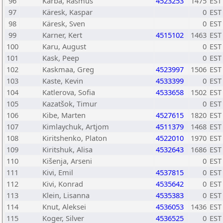
96
Karba, Rasmus
4523253
1475
EST
97
Käresk, Kaspar
0
EST
98
Käresk, Sven
0
EST
99
Karner, Kert
4515102
1463
EST
100
Karu, August
0
EST
101
Kask, Peep
0
EST
102
Kaskmaa, Greg
4523997
1506
EST
103
Kaste, Kevin
4533399
0
EST
104
Katlerova, Sofia
4533658
1502
EST
105
Kazatšok, Timur
0
EST
106
Kibe, Marten
4527615
1820
EST
107
Kimlaychuk, Artjom
4511379
1468
EST
108
Kiritshenko, Platon
4522010
1970
EST
109
Kiritshuk, Alisa
4532643
1686
EST
110
Kišenja, Arseni
0
EST
111
Kivi, Emil
4537815
0
EST
112
Kivi, Konrad
4535642
0
EST
113
Klein, Lisanna
4535383
0
EST
114
Knut, Aleksei
4536053
1436
EST
115
Koger, Silver
4536525
0
EST