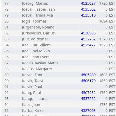
77
Joeorg, Marius
4525027
1720
EST
78
Joevali, Jasper Jaan
4535502
0
EST
79
Joevali, Triina Mia
4535510
0
EST
80
Jõgis, Toomas
1694
EST
81
Jürgenson, Roland
0
EST
82
Jurkevicius, Darius
4530985
0
EST
83
Juur, Voldemar
4532732
1370
EST
84
Kaal, Karl Villem
4525477
1520
EST
85
Kaal, Joel Mikko
0
EST
86
Kaal, Jaan Evert
0
EST
87
Kaasik-Aaslav, Maria
0
EST
88
Kalaus, Margaret
0
EST
89
Kalvet, Tonu
4505280
1608
EST
90
Kalvik, Taavi
4506170
1869
EST
91
Kalvik, Paul
0
EST
92
Kang, Paul
4507932
1769
EST
93
Kangur, Laura
4537262
0
EST
94
Käos, Jaan
1732
EST
95
Karba, Kirke
4527003
0
EST