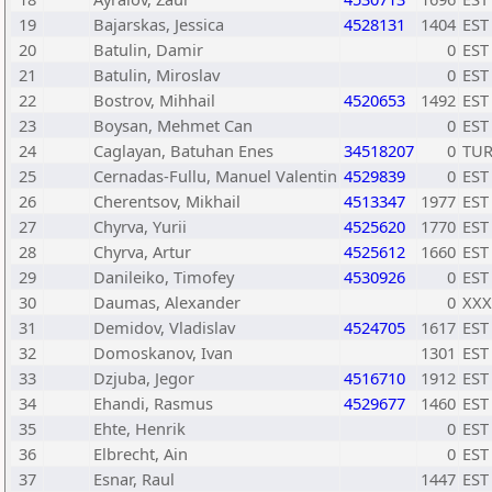
19
Bajarskas, Jessica
4528131
1404
EST
20
Batulin, Damir
0
EST
21
Batulin, Miroslav
0
EST
22
Bostrov, Mihhail
4520653
1492
EST
23
Boysan, Mehmet Can
0
EST
24
Caglayan, Batuhan Enes
34518207
0
TU
25
Cernadas-Fullu, Manuel Valentin
4529839
0
EST
26
Cherentsov, Mikhail
4513347
1977
EST
27
Chyrva, Yurii
4525620
1770
EST
28
Chyrva, Artur
4525612
1660
EST
29
Danileiko, Timofey
4530926
0
EST
30
Daumas, Alexander
0
XXX
31
Demidov, Vladislav
4524705
1617
EST
32
Domoskanov, Ivan
1301
EST
33
Dzjuba, Jegor
4516710
1912
EST
34
Ehandi, Rasmus
4529677
1460
EST
35
Ehte, Henrik
0
EST
36
Elbrecht, Ain
0
EST
37
Esnar, Raul
1447
EST