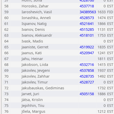
57
Holm, Sofia
4528700
0
EST
58
Horosko, Zahar
4537718
0
EST
59
Iaroshevich, Vasil
34389563
1633
FID
60
Ionashku, Anneli
4528573
1474
EST
61
Ispanov, Natig
4521641
1866
EST
62
Ivanov, Denis
4515285
1131
EST
63
Ivanov, Aleksandr
4518101
1753
EST
64
Ivask, Madis
0
EST
65
Jaaniste, Gerret
4519922
1835
EST
66
Jaanus, Kati
4520947
1241
EST
67
Jahu, Heinar
1811
EST
68
Jakobson, Liida
4532716
1415
EST
69
Jakovlev, Jevgeni
4537858
1937
EST
70
Jakovlev, Zahhar
4528735
1492
EST
71
Jakovlev, Timur
4528727
0
EST
72
Jakubauskas, Gediminas
1732
EST
73
Jarvet, Juri
4505158
1886
EST
74
Jätsa, Krislin
0
EST
75
Jepihhin, Tiiu
0
EST
76
Jõela, Margus
1212
EST