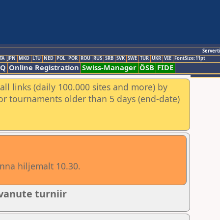
Servert
TA
JPN
MKD
LTU
NED
POL
POR
ROU
RUS
SRB
SVK
SWE
TUR
UKR
VIE
FontSize:11pt
AQ
Online Registration
Swiss-Manager
ÖSB
FIDE
ll links (daily 100.000 sites and more) by
for tournaments older than 5 days (end-date)
nna hiljemalt 10.30.
vanute turniir