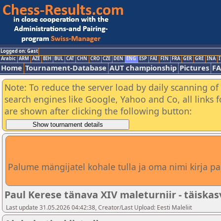
Logged on: Gast
Arabic
ARM
AZE
BIH
BUL
CAT
CHN
CRO
CZE
DEN
ENG
ESP
FAI
FIN
FRA
GER
GRE
INA
I
Home
Tournament-Database
AUT championship
Pictures
F
Note: To reduce the server load by daily scanning of a
search engines like Google, Yahoo and Co, all links 
are shown after clicking the following button:
Palume mängijatel kohale tulla ja oma nimi kirja pa
Paul Kerese tänava XIV maleturniir - täiskas
Last update 31.05.2026 04:42:38, Creator/Last Upload: Eesti Maleliit