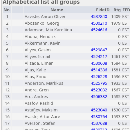
Alphabetical list all groups
No.
Name
FideID
Rtg
FE
1
Aaviste, Aaron Oliver
4537840
1409
EST
2
Abozenko, Georg
4500210
1979
EST
3
Adamson, Mia Karoliina
4524616
0
EST
4
Ahuna, Hendrik
0
EST
5
Akkermann, Kevin
0
EST
6
Aliyev, Gasim
4529847
0
EST
7
Aliyev, Ismail
4524217
1461
EST
8
Alizada, Elmar
4530608
1584
EST
9
Aljas, Kalle
4514386
1581
EST
10
Aljas, Enno
4526228
1536
EST
11
Anderson, Markkus
4525795
1933
EST
12
Andre, Gren
4523032
1567
EST
13
Aro, Andres
4506332
1585
EST
14
Asafov, Rashid
0
EST
15
Astafjev, Maksim
4523040
1530
EST
16
Avaste, Artur Aare
4530764
1533
EST
17
Averson, Stefan
4537688
0
EST
18
Ayralov, Zaur
4530713
1696
EST