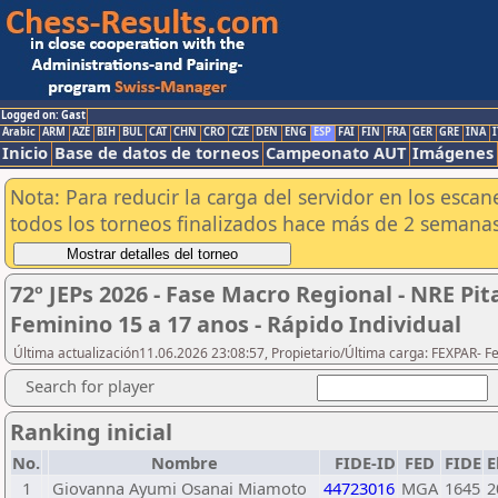
Logged on: Gast
Arabic
ARM
AZE
BIH
BUL
CAT
CHN
CRO
CZE
DEN
ENG
ESP
FAI
FIN
FRA
GER
GRE
INA
I
Inicio
Base de datos de torneos
Campeonato AUT
Imágenes
Nota: Para reducir la carga del servidor en los esc
todos los torneos finalizados hace más de 2 semanas
72º JEPs 2026 - Fase Macro Regional - NRE
Feminino 15 a 17 anos - Rápido Individual
Última actualización11.06.2026 23:08:57, Propietario/Última carga: FEXPAR- 
Search for player
Ranking inicial
No.
Nombre
FIDE-ID
FED
FIDE
E
1
Giovanna Ayumi Osanai Miamoto
44723016
MGA
1645
2