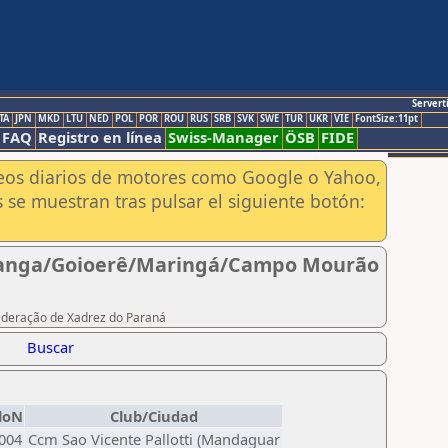
Servert
TA
JPN
MKD
LTU
NED
POL
POR
ROU
RUS
SRB
SVK
SWE
TUR
UKR
VIE
FontSize:11pt
FAQ
Registro en línea
Swiss-Manager
ÖSB
FIDE
aneos diarios de motores como Google o Yahoo,
 se muestran tras pulsar el siguiente botón:
 Pitanga/Goioerê/Maringá/Campo Mourão
Federação de Xadrez do Paraná
Buscar
loN
Club/Ciudad
004
Ccm Sao Vicente Pallotti (Mandaguar