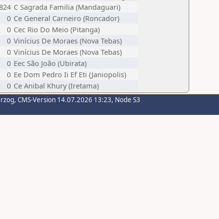
824
C Sagrada Familia (Mandaguari)
0
Ce General Carneiro (Roncador)
0
Cec Rio Do Meio (Pitanga)
0
Vinícius De Moraes (Nova Tebas)
0
Vinícius De Moraes (Nova Tebas)
0
Eec São João (Ubirata)
0
Ee Dom Pedro Ii Ef Eti (Janiopolis)
0
Ce Anibal Khury (Iretama)
erzog
, CMS-Version 14.07.2026 13:23, Node S3