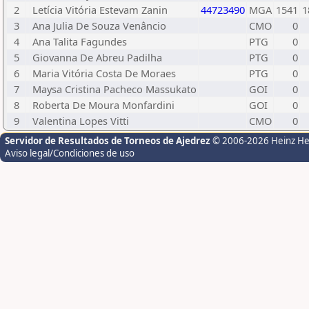
2
Letícia Vitória Estevam Zanin
44723490
MGA
1541
1
3
Ana Julia De Souza Venâncio
CMO
0
4
Ana Talita Fagundes
PTG
0
5
Giovanna De Abreu Padilha
PTG
0
6
Maria Vitória Costa De Moraes
PTG
0
7
Maysa Cristina Pacheco Massukato
GOI
0
8
Roberta De Moura Monfardini
GOI
0
9
Valentina Lopes Vitti
CMO
0
Servidor de Resultados de Torneos de Ajedrez
© 2006-2026 Heinz H
Aviso legal/Condiciones de uso