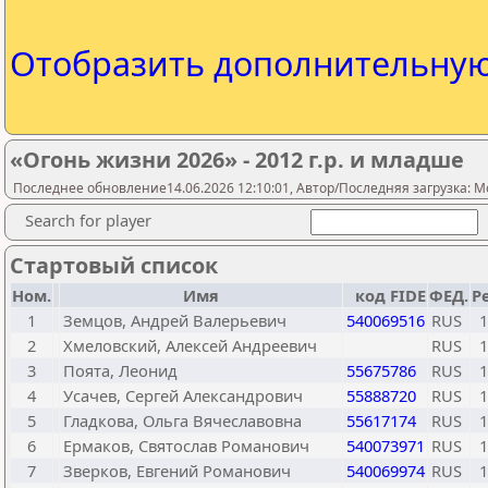
Отобразить дополнительну
«Огонь жизни 2026» - 2012 г.р. и младше
Последнее обновление14.06.2026 12:10:01, Автор/Последняя загрузка: Mo
Search for player
Стартовый список
Ном.
Имя
код FIDE
ФЕД.
Р
1
Земцов, Андрей Валерьевич
540069516
RUS
1
2
Хмеловский, Алексей Андреевич
RUS
1
3
Поята, Леонид
55675786
RUS
1
4
Усачев, Сергей Александрович
55888720
RUS
1
5
Гладкова, Ольга Вячеславовна
55617174
RUS
1
6
Ермаков, Святослав Романович
540073971
RUS
1
7
Зверков, Евгений Романович
540069974
RUS
1