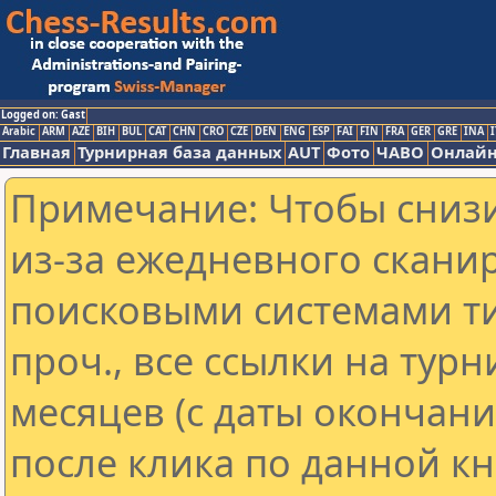
Logged on: Gast
Arabic
ARM
AZE
BIH
BUL
CAT
CHN
CRO
CZE
DEN
ENG
ESP
FAI
FIN
FRA
GER
GRE
INA
I
Главная
Турнирная база данных
AUT
Фото
ЧАВО
Онлайн
Примечание: Чтобы снизи
из-за ежедневного скани
поисковыми системами ти
проч., все ссылки на тур
месяцев (с даты окончан
после клика по данной кн