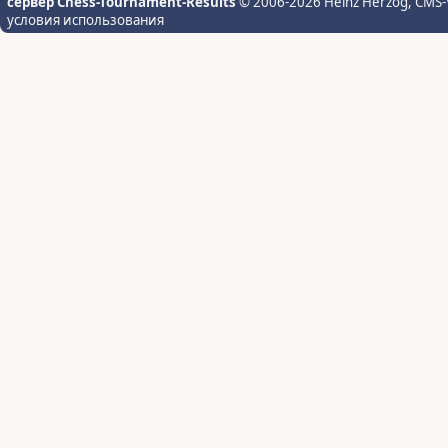
сервер Chess-Tournament-Results
© 2006-2026 Heinz Herzog
, CMS-
условия использования