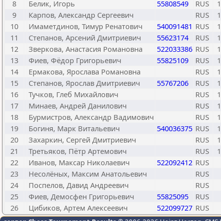
8
Белик, Игорь
55808549
RUS
1
9
Карпов, Александр Сергеевич
RUS
1
10
Имаметдинов, Тимур Ренатович
540091481
RUS
1
11
Степанов, Арсений Дмитриевич
55623174
RUS
1
12
Зверкова, Анастасия Романовна
522033386
RUS
1
13
Фиев, Фёдор Григорьевич
55825109
RUS
1
14
Ермакова, Ярослава Романовна
RUS
1
15
Степанов, Ярослав Дмитриевич
55767206
RUS
1
16
Тучков, Глеб Михайлович
RUS
1
17
Минаев, Андрей Данилович
RUS
1
18
Бурмистров, Александр Вадимович
RUS
1
19
Богиня, Марк Витальевич
540036375
RUS
1
20
Захаркин, Сергей Дмитриевич
RUS
1
21
Третьяков, Пётр Артемович
RUS
1
22
Иванов, Максар Николаевич
522092412
RUS
23
Несолёных, Максим Анатольевич
RUS
24
Поспелов, Давид Андреевич
RUS
25
Фиев, Демосфен Григорьевич
55825095
RUS
26
Цибиков, Артем Алексеевич
522099727
RUS