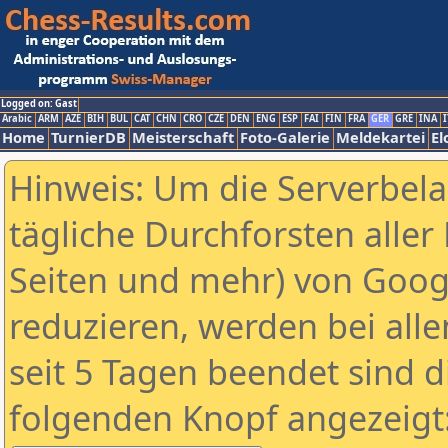
Logged on: Gast
Arabic
ARM
AZE
BIH
BUL
CAT
CHN
CRO
CZE
DEN
ENG
ESP
FAI
FIN
FRA
GER
GRE
INA
I
Home
TurnierDB
Meisterschaft
Foto-Galerie
Meldekartei
El
Hinweis: Um die Serverbel
tägliche Durchforsten aller 
Seiten und mehr) von Goog
reduzieren, werden bei alle
seit 5 Tagen beendet sind d
folgenden Knopf angezeigt