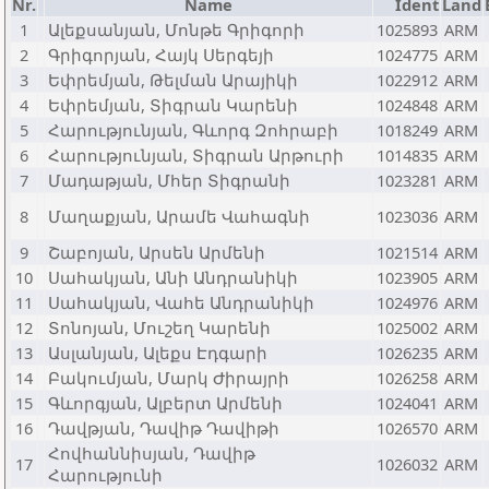
Nr.
Name
Ident
Land
1
Ալեքսանյան, Մոնթե Գրիգորի
1025893
ARM
2
Գրիգորյան, Հայկ Սերգեյի
1024775
ARM
3
Եփրեմյան, Թելման Արայիկի
1022912
ARM
4
Եփրեմյան, Տիգրան Կարենի
1024848
ARM
5
Հարությունյան, Գևորգ Զոհրաբի
1018249
ARM
6
Հարությունյան, Տիգրան Արթուրի
1014835
ARM
7
Մադաթյան, Մհեր Տիգրանի
1023281
ARM
8
Մաղաքյան, Արամե Վահագնի
1023036
ARM
9
Շաբոյան, Արսեն Արմենի
1021514
ARM
10
Սահակյան, Անի Անդրանիկի
1023905
ARM
11
Սահակյան, Վահե Անդրանիկի
1024976
ARM
12
Տոնոյան, Մուշեղ Կարենի
1025002
ARM
13
Ասլանյան, Ալեքս Էդգարի
1026235
ARM
14
Բակումյան, Մարկ Ժիրայրի
1026258
ARM
15
Գևորգյան, Ալբերտ Արմենի
1024041
ARM
16
Դավթյան, Դավիթ Դավիթի
1026570
ARM
Հովհաննիսյան, Դավիթ
17
1026032
ARM
Հարությունի