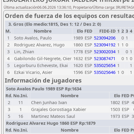
Última actualización06.06.2026 13:36:10, Propietario/Última carga: IRURETA
Orden de fuerza de los equipos con resulta
3. Gros (Elo medio:1815, Des 1: 12 / Des 2: 0)
M.
Nombre
Elo
FED
FIDE-ID
1
2
3
4
1
Soto Avalos, Paulo
1989
ESP
523094206
0
1
2
Rodriguez Alvarez, Hugo
1860
ESP
523094192
1
1
0
3
Lin, Zhian
1778
ESP
523002034
1
0
1
4
Gabilondo Gil-Negrete, Oier
1632
ESP
523087471
0
1
0
5
Legorburu Echeveste, Ekai
1620
ESP
535025654
1
1
6
Ezkai Vicario, Asier
1596
ESP
535025646
1
0
1
Información de jugadores
Soto Avalos Paulo 1989 ESP Rp:1634
Rd.
No.Ini.
Nombre
Elo
FED
P
2
11
Chen Junhao Ivan
1802
ESP
4
3
1
Grajales Gorostiaga Xabier
1503
ESP
5
16
Martinez Mateos Saul
1973
ESP
3
Rodriguez Alvarez Hugo 1860 ESP Rp:1879
Rd.
No.Ini.
Nombre
Elo
FED
P