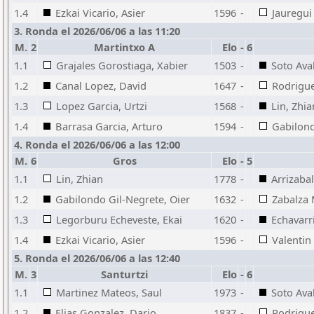
1.4
Ezkai Vicario, Asier
1596
-
Jauregui
3. Ronda el 2026/06/06 a las 11:20
M.
2
Martintxo A
Elo
-
6
1.1
Grajales Gorostiaga, Xabier
1503
-
Soto Ava
1.2
Canal Lopez, David
1647
-
Rodrigue
1.3
Lopez Garcia, Urtzi
1568
-
Lin, Zhia
1.4
Barrasa Garcia, Arturo
1594
-
Gabilond
4. Ronda el 2026/06/06 a las 12:00
M.
6
Gros
Elo
-
5
1.1
Lin, Zhian
1778
-
Arrizaba
1.2
Gabilondo Gil-Negrete, Oier
1632
-
Zabalza 
1.3
Legorburu Echeveste, Ekai
1620
-
Echavarr
1.4
Ezkai Vicario, Asier
1596
-
Valentin
5. Ronda el 2026/06/06 a las 12:40
M.
3
Santurtzi
Elo
-
6
1.1
Martinez Mateos, Saul
1973
-
Soto Ava
1.2
Elias Gonzalez, Dario
1837
-
Rodrigue