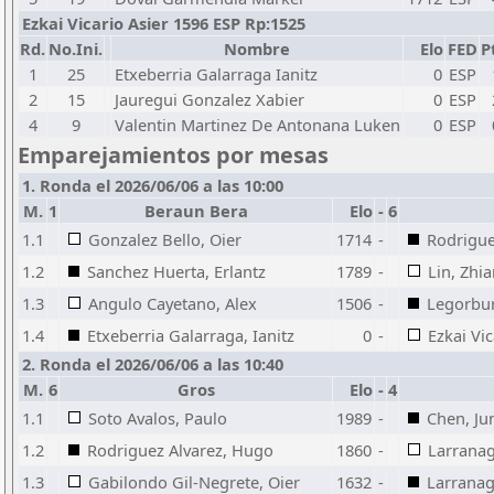
Ezkai Vicario Asier 1596 ESP Rp:1525
Rd.
No.Ini.
Nombre
Elo
FED
P
1
25
Etxeberria Galarraga Ianitz
0
ESP
2
15
Jauregui Gonzalez Xabier
0
ESP
4
9
Valentin Martinez De Antonana Luken
0
ESP
Emparejamientos por mesas
1. Ronda el 2026/06/06 a las 10:00
M.
1
Beraun Bera
Elo
-
6
1.1
Gonzalez Bello, Oier
1714
-
Rodrigue
1.2
Sanchez Huerta, Erlantz
1789
-
Lin, Zhi
1.3
Angulo Cayetano, Alex
1506
-
Legorbur
1.4
Etxeberria Galarraga, Ianitz
0
-
Ezkai Vic
2. Ronda el 2026/06/06 a las 10:40
M.
6
Gros
Elo
-
4
1.1
Soto Avalos, Paulo
1989
-
Chen, Ju
1.2
Rodriguez Alvarez, Hugo
1860
-
Larranag
1.3
Gabilondo Gil-Negrete, Oier
1632
-
Larranag