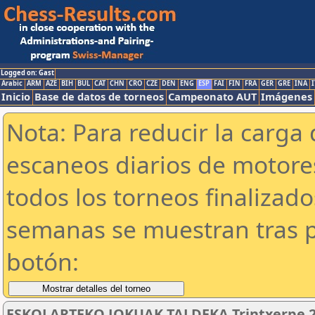
Logged on: Gast
Arabic
ARM
AZE
BIH
BUL
CAT
CHN
CRO
CZE
DEN
ENG
ESP
FAI
FIN
FRA
GER
GRE
INA
I
Inicio
Base de datos de torneos
Campeonato AUT
Imágenes
Nota: Para reducir la carga 
escaneos diarios de motor
todos los torneos finalizad
semanas se muestran tras p
botón:
ESKOLARTEKO JOKUAK TALDEKA Trintxerpe 2