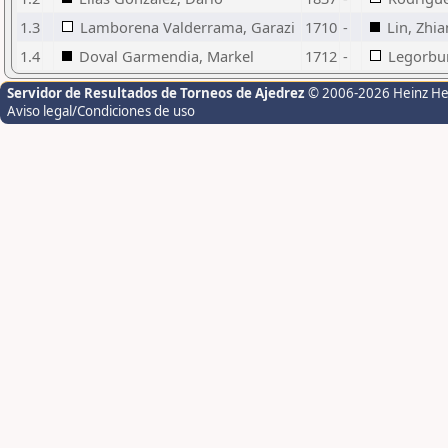
1.3
Lamborena Valderrama, Garazi
1710
-
Lin, Zhia
1.4
Doval Garmendia, Markel
1712
-
Legorbur
Servidor de Resultados de Torneos de Ajedrez
© 2006-2026 Heinz H
Aviso legal/Condiciones de uso