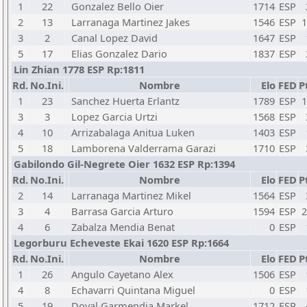
1
22
Gonzalez Bello Oier
1714
ESP
2
13
Larranaga Martinez Jakes
1546
ESP
1
3
2
Canal Lopez David
1647
ESP
5
17
Elias Gonzalez Dario
1837
ESP
Lin Zhian 1778 ESP Rp:1811
Rd.
No.Ini.
Nombre
Elo
FED
P
1
23
Sanchez Huerta Erlantz
1789
ESP
1
3
3
Lopez Garcia Urtzi
1568
ESP
4
10
Arrizabalaga Anitua Luken
1403
ESP
5
18
Lamborena Valderrama Garazi
1710
ESP
Gabilondo Gil-Negrete Oier 1632 ESP Rp:1394
Rd.
No.Ini.
Nombre
Elo
FED
P
2
14
Larranaga Martinez Mikel
1564
ESP
3
4
Barrasa Garcia Arturo
1594
ESP
2
4
6
Zabalza Mendia Benat
0
ESP
Legorburu Echeveste Ekai 1620 ESP Rp:1664
Rd.
No.Ini.
Nombre
Elo
FED
P
1
26
Angulo Cayetano Alex
1506
ESP
4
8
Echavarri Quintana Miguel
0
ESP
5
19
Doval Garmendia Markel
1712
ESP