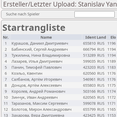
Ersteller/Letzter Upload: Stanislav Y
Suche nach Spieler
Startrangliste
Nr.
Name
Ident
Land
Elo
1
Курашов, Даниил Дмитриевич
655810
RUS
1196
2
Бабинский, Сергей Андреевич
666794
RUS
1194
3
Тужилина, Нина Владимировна
513289
RUS
1194
4
Лазарев, Илья Дмитриевич
599035
RUS
1189
5
Панин, Тимофей Павлович
423203
RUS
1183
6
Коэльо, Квентин
620560
RUS
1176
7
Салбанов, Артём Игоревич
546961
RUS
1176
8
Донцов, Артём Алексеевич
655803
RUS
1175
9
Королев, Андрей Романович
503166
RUS
1174
10
Зинчук, Иван Андреевич
620565
RUS
1172
11
Таразанов, Максим Сергеевич
599078
RUS
1171
12
Болотов, Мирон Александрович
655799
RUS
1165
13
Захарова, Вера Дмитриевна
423425
RUS
1153