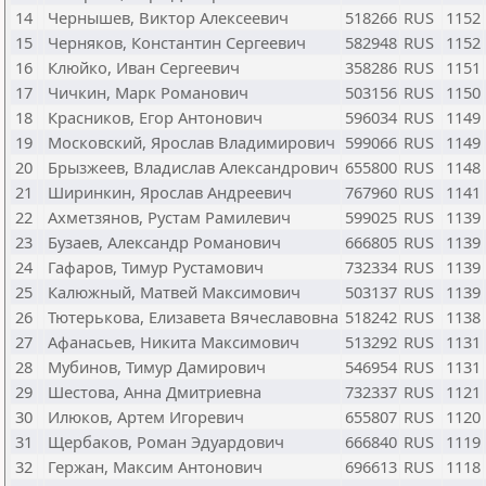
14
Чернышев, Виктор Алексеевич
518266
RUS
1152
15
Черняков, Константин Сергеевич
582948
RUS
1152
16
Клюйко, Иван Сергеевич
358286
RUS
1151
17
Чичкин, Марк Романович
503156
RUS
1150
18
Красников, Егор Антонович
596034
RUS
1149
19
Московский, Ярослав Владимирович
599066
RUS
1149
20
Брызжеев, Владислав Александрович
655800
RUS
1148
21
Ширинкин, Ярослав Андреевич
767960
RUS
1141
22
Ахметзянов, Рустам Рамилевич
599025
RUS
1139
23
Бузаев, Александр Романович
666805
RUS
1139
24
Гафаров, Тимур Рустамович
732334
RUS
1139
25
Калюжный, Матвей Максимович
503137
RUS
1139
26
Тютерькова, Елизавета Вячеславовна
518242
RUS
1138
27
Афанасьев, Никита Максимович
513292
RUS
1131
28
Мубинов, Тимур Дамирович
546954
RUS
1131
29
Шестова, Анна Дмитриевна
732337
RUS
1121
30
Илюков, Артем Игоревич
655807
RUS
1120
31
Щербаков, Роман Эдуардович
666840
RUS
1119
32
Гержан, Максим Антонович
696613
RUS
1118