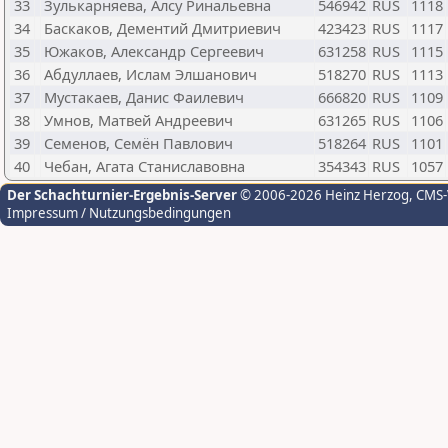
33
Зулькарняева, Алсу Ринальевна
546942
RUS
1118
34
Баскаков, Дементий Дмитриевич
423423
RUS
1117
35
Южаков, Александр Сергеевич
631258
RUS
1115
36
Абдуллаев, Ислам Элшанович
518270
RUS
1113
37
Мустакаев, Данис Фаилевич
666820
RUS
1109
38
Умнов, Матвей Андреевич
631265
RUS
1106
39
Семенов, Семён Павлович
518264
RUS
1101
40
Чебан, Агата Станиславовна
354343
RUS
1057
Der Schachturnier-Ergebnis-Server
© 2006-2026 Heinz Herzog
, CMS
Impressum / Nutzungsbedingungen