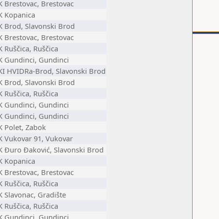
K Brestovac, Brestovac
K Kopanica
K Brod, Slavonski Brod
K Brestovac, Brestovac
K Ruščica, Ruščica
K Gundinci, Gundinci
KI HVIDRa-Brod, Slavonski Brod
K Brod, Slavonski Brod
K Ruščica, Ruščica
K Gundinci, Gundinci
K Gundinci, Gundinci
K Polet, Zabok
K Vukovar 91, Vukovar
K Đuro Đaković, Slavonski Brod
K Kopanica
K Brestovac, Brestovac
K Ruščica, Ruščica
K Slavonac, Gradište
K Ruščica, Ruščica
K Gundinci, Gundinci