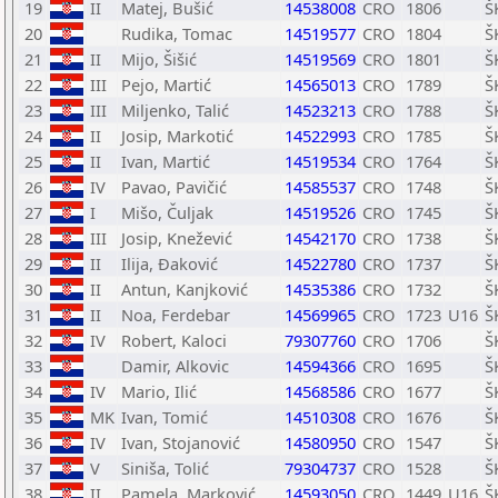
19
II
Matej, Bušić
14538008
CRO
1806
Š
20
Rudika, Tomac
14519577
CRO
1804
Š
21
II
Mijo, Šišić
14519569
CRO
1801
Š
22
III
Pejo, Martić
14565013
CRO
1789
Š
23
III
Miljenko, Talić
14523213
CRO
1788
Š
24
II
Josip, Markotić
14522993
CRO
1785
Š
25
II
Ivan, Martić
14519534
CRO
1764
Š
26
IV
Pavao, Pavičić
14585537
CRO
1748
Š
27
I
Mišo, Čuljak
14519526
CRO
1745
Š
28
III
Josip, Knežević
14542170
CRO
1738
Š
29
II
Ilija, Đaković
14522780
CRO
1737
Š
30
II
Antun, Kanjković
14535386
CRO
1732
Š
31
II
Noa, Ferdebar
14569965
CRO
1723
U16
Š
32
IV
Robert, Kaloci
79307760
CRO
1706
Š
33
Damir, Alkovic
14594366
CRO
1695
Š
34
IV
Mario, Ilić
14568586
CRO
1677
Š
35
MK
Ivan, Tomić
14510308
CRO
1676
Š
36
IV
Ivan, Stojanović
14580950
CRO
1547
Š
37
V
Siniša, Tolić
79304737
CRO
1528
Š
38
II
Pamela, Marković
14593050
CRO
1449
U16
Š