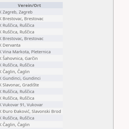
Verein/Ort
K Zagreb, Zagreb
K Brestovac, Brestovac
K Ruščica, Ruščica
K Ruščica, Ruščica
K Brestovac, Brestovac
K Dervanta
K Vina Markota, Pleternica
K Šahovnica, Garčin
K Ruščica, Ruščica
K Čaglin, Čaglin
K Gundinci, Gundinci
K Slavonac, Gradište
K Ruščica, Ruščica
K Ruščica, Ruščica
K Vukovar 91, Vukovar
K Đuro Đaković, Slavonski Brod
K Ruščica, Ruščica
K Čaglin, Čaglin