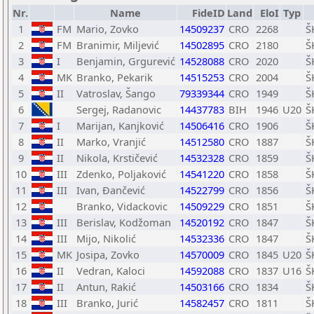
Nr.
Name
FideID
Land
EloI
Typ
1
FM
Mario, Zovko
14509237
CRO
2268
Š
2
FM
Branimir, Miljević
14502895
CRO
2180
Š
3
I
Benjamin, Grgurević
14528088
CRO
2020
Š
4
MK
Branko, Pekarik
14515253
CRO
2004
Š
5
II
Vatroslav, Šango
79339344
CRO
1949
Š
6
Sergej, Radanovic
14437783
BIH
1946
U20
Š
7
I
Marijan, Kanjković
14506416
CRO
1906
Š
8
II
Marko, Vranjić
14512580
CRO
1887
Š
9
II
Nikola, Krstičević
14532328
CRO
1859
Š
10
III
Zdenko, Poljaković
14541220
CRO
1858
Š
11
III
Ivan, Đančević
14522799
CRO
1856
Š
12
Branko, Vidackovic
14509229
CRO
1851
Š
13
III
Berislav, Kodžoman
14520192
CRO
1847
Š
14
III
Mijo, Nikolić
14532336
CRO
1847
Š
15
MK
Josipa, Zovko
14570009
CRO
1845
U20
Š
16
II
Vedran, Kaloci
14592088
CRO
1837
U16
Š
17
II
Antun, Rakić
14503166
CRO
1834
Š
18
III
Branko, Jurić
14582457
CRO
1811
Š