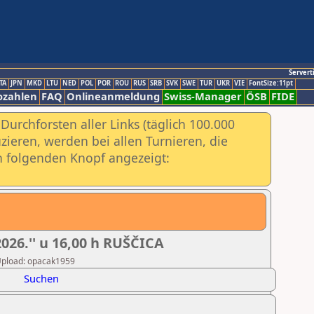
Servert
TA
JPN
MKD
LTU
NED
POL
POR
ROU
RUS
SRB
SVK
SWE
TUR
UKR
VIE
FontSize:11pt
ozahlen
FAQ
Onlineanmeldung
Swiss-Manager
ÖSB
FIDE
urchforsten aller Links (täglich 100.000
ieren, werden bei allen Turnieren, die
ch folgenden Knopf angezeigt:
026.'' u 16,00 h RUŠČICA
r Upload: opacak1959
Suchen