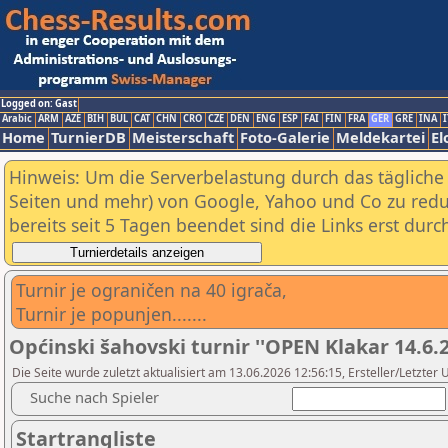
Logged on: Gast
Arabic
ARM
AZE
BIH
BUL
CAT
CHN
CRO
CZE
DEN
ENG
ESP
FAI
FIN
FRA
GER
GRE
INA
I
Home
TurnierDB
Meisterschaft
Foto-Galerie
Meldekartei
El
Hinweis: Um die Serverbelastung durch das tägliche D
Seiten und mehr) von Google, Yahoo und Co zu reduz
bereits seit 5 Tagen beendet sind die Links erst dur
Turnir je ograničen na 40 igrača,
Turnir je popunjen.......
Općinski šahovski turnir ''OPEN Klakar 14.6.2
Die Seite wurde zuletzt aktualisiert am 13.06.2026 12:56:15, Ersteller/Letzte
Suche nach Spieler
Startrangliste