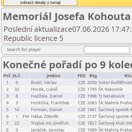
Memoriál Josefa Kohouta
Poslední aktualizace07.06.2026 17:47
Republic licence 5
Search for player
Konečné pořadí po 9 kole
Poř.
St.č.
Jméno
FED
Rtg
Klu
1
6
Budil, Václav
CZE
2050
Sokol Buštěhrad
2
32
Hocek, Lukáš
CZE
1745
ŠK Rakovník
3
8
Hadžala, Daniel
CZE
1998
TJ Neratovice
4
3
Hostička, František
CZE
2083
ŠK Mahrla Praha 
5
16
Forman, Daniel
CZE
1941
Šachový spolek 
6
1
FM
Hába, Zdeněk
CZE
2137
Šachový spolek 
7
22
Trejbal ml, Jindřich
CZE
1827
Šachový klub Vel
8
9
Janáček, Jaroslav
CZE
1989
ŠK Mahrla Praha 