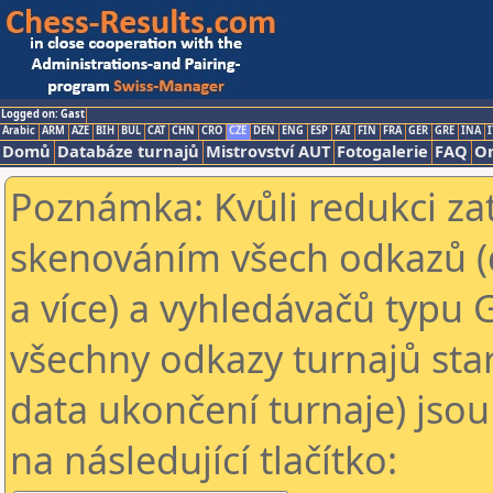
Logged on: Gast
Arabic
ARM
AZE
BIH
BUL
CAT
CHN
CRO
CZE
DEN
ENG
ESP
FAI
FIN
FRA
GER
GRE
INA
I
Domů
Databáze turnajů
Mistrovství AUT
Fotogalerie
FAQ
On
Poznámka: Kvůli redukci za
skenováním všech odkazů (
a více) a vyhledávačů typu 
všechny odkazy turnajů star
data ukončení turnaje) jsou
na následující tlačítko: