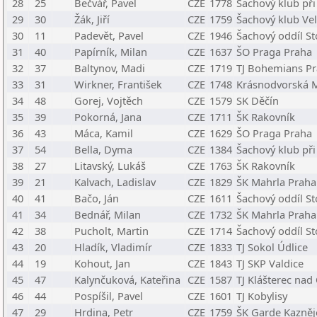
28
25
Bečvář, Pavel
CZE
1778
Šachový klub př
29
30
Žák, Jiří
CZE
1759
Šachový klub Vel
30
11
Padevět, Pavel
CZE
1946
Šachový oddíl St
31
40
Papírník, Milan
CZE
1637
ŠO Praga Praha
32
37
Baltynov, Madi
CZE
1719
TJ Bohemians P
33
31
Wirkner, František
CZE
1748
Krásnodvorská 
34
48
Gorej, Vojtěch
CZE
1579
SK Děčín
35
39
Pokorná, Jana
CZE
1711
ŠK Rakovník
36
43
Máca, Kamil
CZE
1629
ŠO Praga Praha
37
54
Bella, Dyma
CZE
1384
Šachový klub př
38
27
Litavský, Lukáš
CZE
1763
ŠK Rakovník
39
21
Kalvach, Ladislav
CZE
1829
ŠK Mahrla Praha 
40
41
Bačo, Ján
CZE
1611
Šachový oddíl St
41
34
Bednář, Milan
CZE
1732
ŠK Mahrla Praha 
42
38
Pucholt, Martin
CZE
1714
Šachový oddíl St
43
20
Hladík, Vladimír
CZE
1833
TJ Sokol Údlice
44
19
Kohout, Jan
CZE
1843
TJ SKP Valdice
45
47
Kalynčuková, Kateřina
CZE
1587
TJ Klášterec nad
46
44
Pospíšil, Pavel
CZE
1601
TJ Kobylisy
47
29
Hrdina, Petr
CZE
1759
ŠK Garde Kazněj