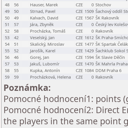
48
56
Hauser, Marek
CZE
0
Stochov
49
50
Strnad, Pavel
CZE
1509
Šachový oddíl St
50
49
Kalvach, David
CZE
1567
ŠK Rakovník
51
57
Jára, Zbyněk
CZE
0
Český lev Kolešo
52
58
Procházka, Tomáš
CZE
0
Rakovník
53
42
Veselský, Jan
CZE
1612
ŠK Praha-Smích
54
51
Skalický, Miroslav
CZE
1477
ŠK Spartak Čelák
55
52
Jarošík, Karel
CZE
1429
Šachklub Sokol 
56
46
Gorej, Jan
CZE
1594
ŠK Slavie Děčín
57
53
Jakuš, Lubomír
CZE
1470
ŠK Mahrla Praha 
58
55
Kupka, Antonín
CZE
1084
DDM Praha 6
59
59
Procházková, Helena
CZE
0
Rakovník
Poznámka:
Pomocné hodnocení1: points (
Pomocné hodnocení2: Direct En
the players in the same point 