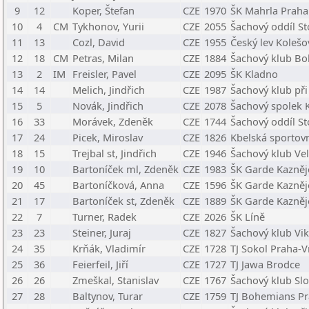
9
12
Koper, Štefan
CZE
1970
ŠK Mahrla Praha 
10
4
CM
Tykhonov, Yurii
CZE
2055
Šachový oddíl St
11
13
Cozl, David
CZE
1955
Český lev Kolešo
12
18
CM
Petras, Milan
CZE
1884
Šachový klub Bo
13
2
IM
Freisler, Pavel
CZE
2095
ŠK Kladno
14
14
Melich, Jindřich
CZE
1987
Šachový klub př
15
5
Novák, Jindřich
CZE
2078
Šachový spolek 
16
33
Morávek, Zdeněk
CZE
1744
Šachový oddíl St
17
24
Picek, Miroslav
CZE
1826
Kbelská sportov
18
15
Trejbal st, Jindřich
CZE
1946
Šachový klub Vel
19
10
Bartoníček ml, Zdeněk
CZE
1983
ŠK Garde Kazněj
20
45
Bartoníčková, Anna
CZE
1596
ŠK Garde Kazněj
21
17
Bartoníček st, Zdeněk
CZE
1889
ŠK Garde Kazněj
22
7
Turner, Radek
CZE
2026
ŠK Líně
23
23
Steiner, Juraj
CZE
1827
Šachový klub Vik
24
35
Krňák, Vladimír
CZE
1728
TJ Sokol Praha-V
25
36
Feierfeil, Jiří
CZE
1727
TJ Jawa Brodce
26
26
Zmeškal, Stanislav
CZE
1767
Šachový klub Slo
27
28
Baltynov, Turar
CZE
1759
TJ Bohemians P