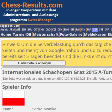
Logged on: Gast
Arabic
ARM
AZE
BIH
BUL
CAT
CHN
CRO
CZE
DEN
ENG
ESP
FAI
FIN
FRA
GER
GRE
INA
I
Home
TurnierDB
Meisterschaft
Foto-Galerie
Meldekartei
El
Hinweis: Um die Serverbelastung durch das tägliche D
Seiten und mehr) von Google, Yahoo und Co zu reduz
bereits seit 5 Tagen beendet sind die Links erst dur
Internationales Schachopen Graz 2015 A-Tur
Die Seite wurde zuletzt aktualisiert am 05.01.2016 14:22:28, Ersteller/Letzter
Spieler Info
Name
Socko Monika