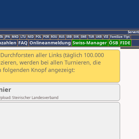
Servert
TA
JPN
MKD
LTU
NED
POL
POR
ROU
RUS
SRB
SVK
SWE
TUR
UKR
VIE
FontSize:11pt
ozahlen
FAQ
Onlineanmeldung
Swiss-Manager
ÖSB
FIDE
urchforsten aller Links (täglich 100.000
ieren, werden bei allen Turnieren, die
ch folgenden Knopf angezeigt:
nier
 Upload: Steirischer Landesverband