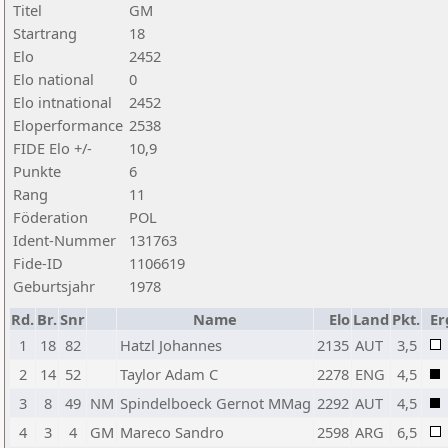
Titel
GM
Startrang
18
Elo
2452
Elo national
0
Elo intnational
2452
Eloperformance
2538
FIDE Elo +/-
10,9
Punkte
6
Rang
11
Föderation
POL
Ident-Nummer
131763
Fide-ID
1106619
Geburtsjahr
1978
Rd.
Br.
Snr
Name
Elo
Land
Pkt.
Er
1
18
82
Hatzl Johannes
2135
AUT
3,5
2
14
52
Taylor Adam C
2278
ENG
4,5
3
8
49
NM
Spindelboeck Gernot MMag
2292
AUT
4,5
4
3
4
GM
Mareco Sandro
2598
ARG
6,5