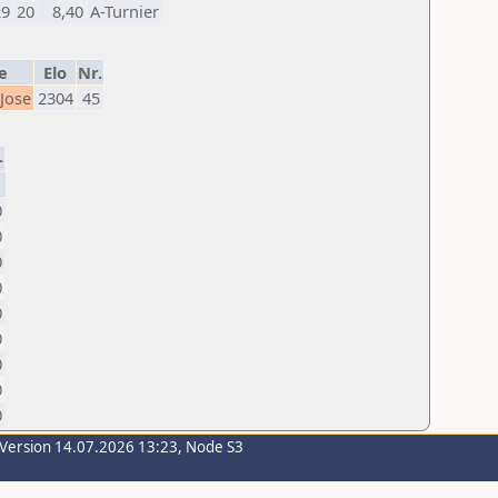
29
20
8,40
A-Turnier
e
Elo
Nr.
Jose
2304
45
-
0
0
0
0
0
0
0
0
0
-Version 14.07.2026 13:23, Node S3