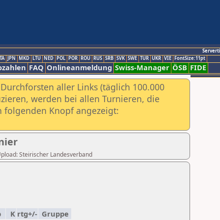
Servert
TA
JPN
MKD
LTU
NED
POL
POR
ROU
RUS
SRB
SVK
SWE
TUR
UKR
VIE
FontSize:11pt
ozahlen
FAQ
Onlineanmeldung
Swiss-Manager
ÖSB
FIDE
urchforsten aller Links (täglich 100.000
ieren, werden bei allen Turnieren, die
ch folgenden Knopf angezeigt:
nier
 Upload: Steirischer Landesverband
p
K
rtg+/-
Gruppe