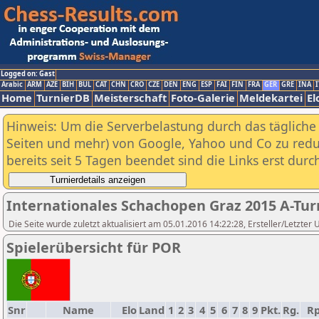
Logged on: Gast
Arabic
ARM
AZE
BIH
BUL
CAT
CHN
CRO
CZE
DEN
ENG
ESP
FAI
FIN
FRA
GER
GRE
INA
I
Home
TurnierDB
Meisterschaft
Foto-Galerie
Meldekartei
El
Hinweis: Um die Serverbelastung durch das tägliche D
Seiten und mehr) von Google, Yahoo und Co zu reduz
bereits seit 5 Tagen beendet sind die Links erst dur
Internationales Schachopen Graz 2015 A-Tur
Die Seite wurde zuletzt aktualisiert am 05.01.2016 14:22:28, Ersteller/Letzter
Spielerübersicht für POR
Snr
Name
Elo
Land
1
2
3
4
5
6
7
8
9
Pkt.
Rg.
R