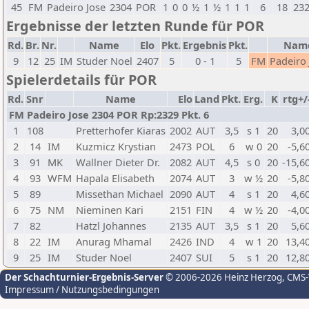
45
FM
Padeiro Jose
2304
POR
1
0
0
½
1
½
1
1
1
6
18
23
Ergebnisse der letzten Runde für POR
Rd.
Br.
Nr.
Name
Elo
Pkt.
Ergebnis
Pkt.
Nam
9
12
25
IM
Studer Noel
2407
5
0 - 1
5
FM
Padeiro 
Spielerdetails für POR
Rd.
Snr
Name
Elo
Land
Pkt.
Erg.
K
rtg+/
FM Padeiro Jose 2304 POR Rp:2329 Pkt. 6
1
108
Pretterhofer Kiaras
2002
AUT
3,5
s 1
20
3,0
2
14
IM
Kuzmicz Krystian
2473
POL
6
w 0
20
-5,6
3
91
MK
Wallner Dieter Dr.
2082
AUT
4,5
s 0
20
-15,6
4
93
WFM
Hapala Elisabeth
2074
AUT
3
w ½
20
-5,8
5
89
Missethan Michael
2090
AUT
4
s 1
20
4,6
6
75
NM
Nieminen Kari
2151
FIN
4
w ½
20
-4,0
7
82
Hatzl Johannes
2135
AUT
3,5
s 1
20
5,6
8
22
IM
Anurag Mhamal
2426
IND
4
w 1
20
13,4
9
25
IM
Studer Noel
2407
SUI
5
s 1
20
12,8
Der Schachturnier-Ergebnis-Server
© 2006-2026 Heinz Herzog
, CMS
Impressum / Nutzungsbedingungen