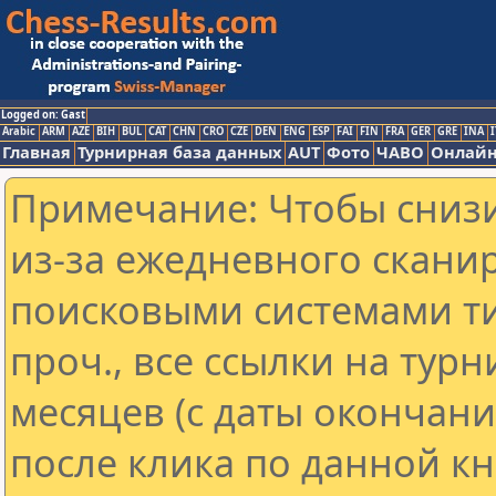
Logged on: Gast
Arabic
ARM
AZE
BIH
BUL
CAT
CHN
CRO
CZE
DEN
ENG
ESP
FAI
FIN
FRA
GER
GRE
INA
I
Главная
Турнирная база данных
AUT
Фото
ЧАВО
Онлайн
Примечание: Чтобы снизи
из-за ежедневного скани
поисковыми системами ти
проч., все ссылки на тур
месяцев (с даты окончан
после клика по данной кн