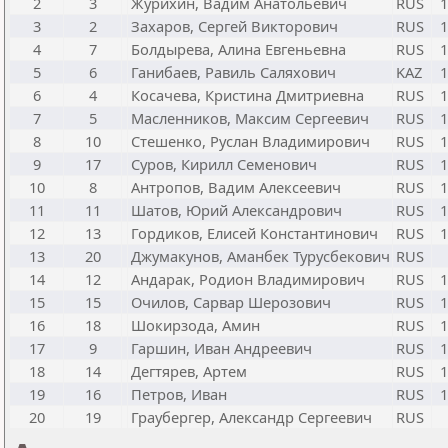
2
3
Журихин, Вадим Анатольевич
RUS
1
3
2
Захаров, Сергей Викторович
RUS
1
4
7
Болдырева, Алина Евгеньевна
RUS
1
5
6
Ганибаев, Равиль Саляхович
KAZ
1
6
4
Косачева, Кристина Дмитриевна
RUS
1
7
5
Масленников, Максим Сергеевич
RUS
1
8
10
Стешенко, Руслан Владимирович
RUS
1
9
17
Суров, Кирилл Семенович
RUS
1
10
8
Антропов, Вадим Алексеевич
RUS
1
11
11
Шатов, Юрий Александрович
RUS
1
12
13
Гордиков, Елисей Константинович
RUS
1
13
20
Джумакунов, Аманбек Турусбекович
RUS
14
12
Андарак, Родион Владимирович
RUS
1
15
15
Очилов, Сарвар Шерозович
RUS
1
16
18
Шокирзода, Амин
RUS
1
17
9
Гаршин, Иван Андреевич
RUS
1
18
14
Дегтярев, Артем
RUS
1
19
16
Петров, Иван
RUS
1
20
19
Граубергер, Александр Сергеевич
RUS