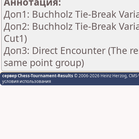
Аннотация:
Доп1: Buchholz Tie-Break Vari
Доп2: Buchholz Tie-Break Vari
Cut1)
Доп3: Direct Encounter (The res
same point group)
сервер Chess-Tournament-Results
© 2006-2026 Heinz Herzog
, CMS-
условия использования