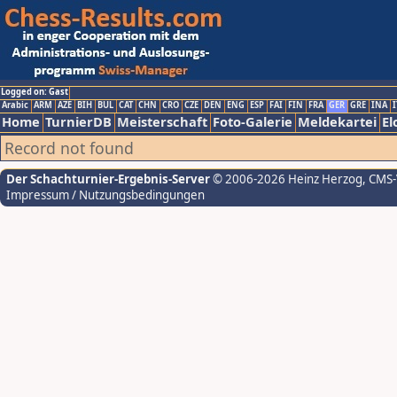
Logged on: Gast
Arabic
ARM
AZE
BIH
BUL
CAT
CHN
CRO
CZE
DEN
ENG
ESP
FAI
FIN
FRA
GER
GRE
INA
I
Home
TurnierDB
Meisterschaft
Foto-Galerie
Meldekartei
El
Record not found
Der Schachturnier-Ergebnis-Server
© 2006-2026 Heinz Herzog
, CMS
Impressum / Nutzungsbedingungen