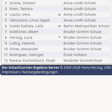
2
Griese, Simeon
Anna-Lindh-Schule
3
Kreis, Tamino
Anna-Lindh-Schule
4
Laszlo, Vera
w
Anna-Lindh-Schule
5
Yahosseini, Linus Seyed
Anna-Lindh-Schule
6
Sutela Kalliala, Laila
w
Berlin Metropolitan School
7
Göttlicher, Albert
Brüder-Grimm-Schule
8
Herzog, Luca
*
Brüder-Grimm-Schule
9
Liebig, Hannes
Brüder-Grimm-Schule
10
Vilner, Alexander
Brüder-Grimm-Schule
11
Rodriguez, Georges
École Voltaire
12
Ravaux Kuchenbuch, Noah
Moabiter Grundschule
Der Schachturnier-Ergebnis-Server
© 2006-2026 Heinz Herzog
, CMS
Impressum / Nutzungsbedingungen