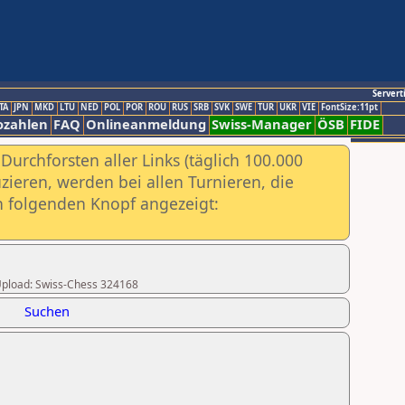
Servert
TA
JPN
MKD
LTU
NED
POL
POR
ROU
RUS
SRB
SVK
SWE
TUR
UKR
VIE
FontSize:11pt
ozahlen
FAQ
Onlineanmeldung
Swiss-Manager
ÖSB
FIDE
urchforsten aller Links (täglich 100.000
ieren, werden bei allen Turnieren, die
ch folgenden Knopf angezeigt:
r Upload: Swiss-Chess 324168
Suchen