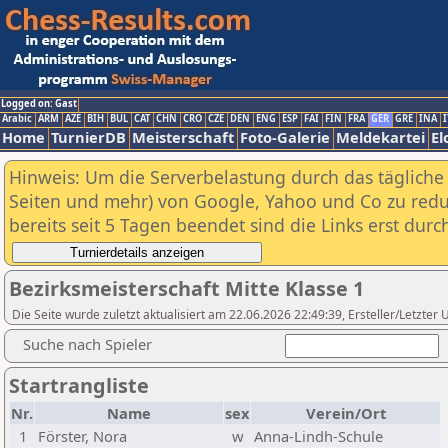
Logged on: Gast
Arabic
ARM
AZE
BIH
BUL
CAT
CHN
CRO
CZE
DEN
ENG
ESP
FAI
FIN
FRA
GER
GRE
INA
I
Home
TurnierDB
Meisterschaft
Foto-Galerie
Meldekartei
El
Hinweis: Um die Serverbelastung durch das tägliche D
Seiten und mehr) von Google, Yahoo und Co zu reduz
bereits seit 5 Tagen beendet sind die Links erst dur
Bezirksmeisterschaft Mitte Klasse 1
Die Seite wurde zuletzt aktualisiert am 22.06.2026 22:49:39, Ersteller/Letzte
Suche nach Spieler
Startrangliste
Nr.
Name
sex
Verein/Ort
1
Förster, Nora
w
Anna-Lindh-Schule