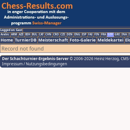
Logged on: Gast
Arabic
ARM
AZE
BIH
BUL
CAT
CHN
CRO
CZE
DEN
ENG
ESP
FAI
FIN
FRA
GER
GRE
INA
I
Home
TurnierDB
Meisterschaft
Foto-Galerie
Meldekartei
El
Record not found
Der Schachturnier-Ergebnis-Server
© 2006-2026 Heinz Herzog
, CMS
Impressum / Nutzungsbedingungen