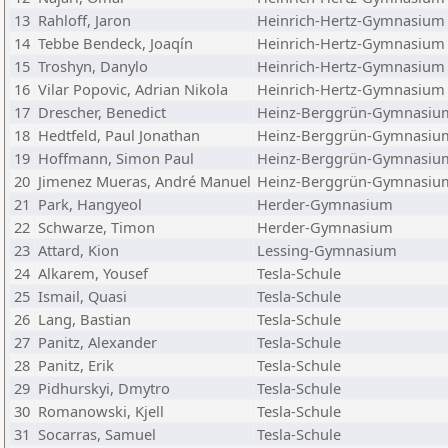
13
Rahloff, Jaron
Heinrich-Hertz-Gymnasium
14
Tebbe Bendeck, Joaqín
Heinrich-Hertz-Gymnasium
15
Troshyn, Danylo
Heinrich-Hertz-Gymnasium
16
Vilar Popovic, Adrian Nikola
Heinrich-Hertz-Gymnasium
17
Drescher, Benedict
Heinz-Berggrün-Gymnasiu
18
Hedtfeld, Paul Jonathan
Heinz-Berggrün-Gymnasiu
19
Hoffmann, Simon Paul
Heinz-Berggrün-Gymnasiu
20
Jimenez Mueras, André Manuel
Heinz-Berggrün-Gymnasiu
21
Park, Hangyeol
Herder-Gymnasium
22
Schwarze, Timon
Herder-Gymnasium
23
Attard, Kion
Lessing-Gymnasium
24
Alkarem, Yousef
Tesla-Schule
25
Ismail, Quasi
Tesla-Schule
26
Lang, Bastian
Tesla-Schule
27
Panitz, Alexander
Tesla-Schule
28
Panitz, Erik
Tesla-Schule
29
Pidhurskyi, Dmytro
Tesla-Schule
30
Romanowski, Kjell
Tesla-Schule
31
Socarras, Samuel
Tesla-Schule