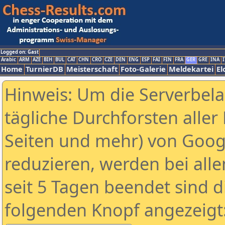
Logged on: Gast
Arabic
ARM
AZE
BIH
BUL
CAT
CHN
CRO
CZE
DEN
ENG
ESP
FAI
FIN
FRA
GER
GRE
INA
I
Home
TurnierDB
Meisterschaft
Foto-Galerie
Meldekartei
El
Hinweis: Um die Serverbel
tägliche Durchforsten aller 
Seiten und mehr) von Goog
reduzieren, werden bei alle
seit 5 Tagen beendet sind d
folgenden Knopf angezeigt