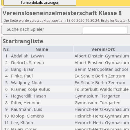
Vereinsloseneinzelmeisterschaft Klasse 8
Die Seite wurde zuletzt aktualisiert am 18.06.2026 19:30:24, Ersteller/Letzte
Suche nach Spieler
Startrangliste
Nr.
Name
Verein/Ort
1
Abdallah, Lawan
Albert-Einstein-Gymnasium
2
Dietrich, Simeon
Albert-Einstein-Gymnasium
3
Bang, Brain
Berlin Metropolitan School
4
Finke, Paul
Ev. Schule Berlin Zentrum
5
Wadjinny, Noah
Ev. Schule Berlin Zentrum
6
Kramer, Kolja Rufus
Fr. Interkult. Waldorfschule
7
Hagverdili, Hasan
Gymnasium Tiergarten
8
Ritter, Henning
Gymnasium Tiergarten
9
Kaufmann, Luis
Heinrich-Hertz-Gymnasium
10
Krolop, Clemens
Heinrich-Hertz-Gymnasium
11
Lee, Khánh
Heinrich-Hertz-Gymnasium
12
Najari, Omar
Heinrich-Hertz-Gymnasium