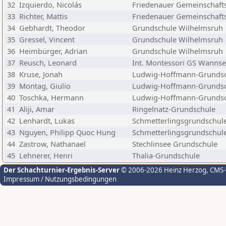
32
Izquierdo, Nicolás
Friedenauer Gemeinschaft
33
Richter, Mattis
Friedenauer Gemeinschaft
34
Gebhardt, Theodor
Grundschule Wilhelmsruh
35
Gressel, Vincent
Grundschule Wilhelmsruh
36
Heimbürger, Adrian
Grundschule Wilhelmsruh
37
Reusch, Leonard
Int. Montessori GS Wanns
38
Kruse, Jonah
Ludwig-Hoffmann-Grunds
39
Montag, Giulio
Ludwig-Hoffmann-Grunds
40
Toschka, Hermann
Ludwig-Hoffmann-Grunds
41
Aliji, Amar
Ringelnatz-Grundschule
42
Lenhardt, Lukas
Schmetterlingsgrundschul
43
Nguyen, Philipp Quoc Hung
Schmetterlingsgrundschul
44
Zastrow, Nathanael
Stechlinsee Grundschule
45
Lehnerer, Henri
Thalia-Grundschule
Der Schachturnier-Ergebnis-Server
© 2006-2026 Heinz Herzog
, CMS
Impressum / Nutzungsbedingungen