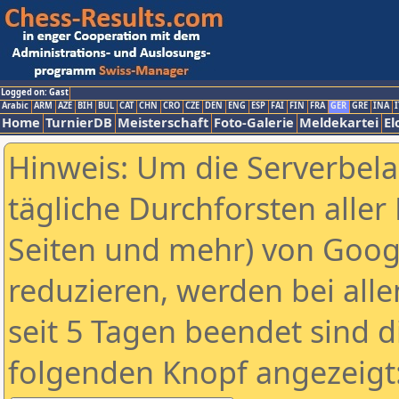
Logged on: Gast
Arabic
ARM
AZE
BIH
BUL
CAT
CHN
CRO
CZE
DEN
ENG
ESP
FAI
FIN
FRA
GER
GRE
INA
I
Home
TurnierDB
Meisterschaft
Foto-Galerie
Meldekartei
El
Hinweis: Um die Serverbel
tägliche Durchforsten aller 
Seiten und mehr) von Goog
reduzieren, werden bei alle
seit 5 Tagen beendet sind d
folgenden Knopf angezeigt