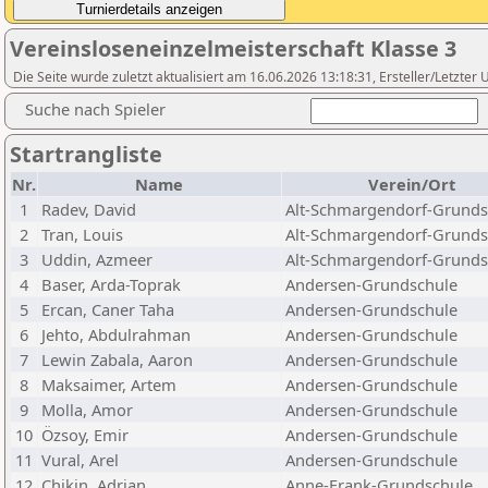
Vereinsloseneinzelmeisterschaft Klasse 3
Die Seite wurde zuletzt aktualisiert am 16.06.2026 13:18:31, Ersteller/Letzte
Suche nach Spieler
Startrangliste
Nr.
Name
Verein/Ort
1
Radev, David
Alt-Schmargendorf-Grunds
2
Tran, Louis
Alt-Schmargendorf-Grunds
3
Uddin, Azmeer
Alt-Schmargendorf-Grunds
4
Baser, Arda-Toprak
Andersen-Grundschule
5
Ercan, Caner Taha
Andersen-Grundschule
6
Jehto, Abdulrahman
Andersen-Grundschule
7
Lewin Zabala, Aaron
Andersen-Grundschule
8
Maksaimer, Artem
Andersen-Grundschule
9
Molla, Amor
Andersen-Grundschule
10
Özsoy, Emir
Andersen-Grundschule
11
Vural, Arel
Andersen-Grundschule
12
Chikin, Adrian
Anne-Frank-Grundschule