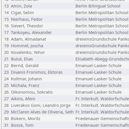
13
Amin, Zola
Berlin Bilingual School
14
Cigar, Selim
Berlin Metropolitan School
15
Nierhaus, Fedor
Berlin Metropolitan School
16
Sievert, Theodor
Berlin Metropolitan School
17
Tankoyeu, Alexander
Berlin Metropolitan School
18
Adam, Almadanat
dreieinsGrundschule Pan
19
Hommel, Joscha
dreieinsGrundschule Pan
20
Kovalenko, Yehor
dreieinsGrundschule Pan
21
Bulut, Elias
Elisabeth-Abegg-Grundsch
22
Bernd, Gerald
Emanuel-Lasker-Schule
23
Divanis Fronimos, Ektoras
Emanuel-Lasker-Schule
24
Kollmar, Johann
Emanuel-Lasker-Schule
25
Michala, Franz
Emanuel-Lasker-Schule
26
Oikonomou, Sokratis
Emanuel-Lasker-Schule
27
Aikins, Afeni
Fr. Interkult. Waldorfschule
28
Liverakos Goni, Leandro Jorge
Fr. Interkult. Waldorfschule
29
McClaren Alves de Oliveria, Seth
Fr. Interkult. Waldorfschule
30
Bokern, Moritz
Friedenauer Gemeinschaft
31
Bosse, Tom
Friedenauer Gemeinschaft