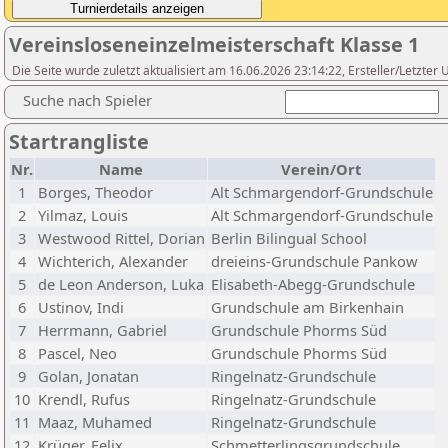
Vereinsloseneinzelmeisterschaft Klasse 1
Die Seite wurde zuletzt aktualisiert am 16.06.2026 23:14:22, Ersteller/Letzte
Suche nach Spieler
Startrangliste
Nr.
Name
Verein/Ort
1
Borges, Theodor
Alt Schmargendorf-Grundschule
2
Yilmaz, Louis
Alt Schmargendorf-Grundschule
3
Westwood Rittel, Dorian
Berlin Bilingual School
4
Wichterich, Alexander
dreieins-Grundschule Pankow
5
de Leon Anderson, Luka
Elisabeth-Abegg-Grundschule
6
Ustinov, Indi
Grundschule am Birkenhain
7
Herrmann, Gabriel
Grundschule Phorms Süd
8
Pascel, Neo
Grundschule Phorms Süd
9
Golan, Jonatan
Ringelnatz-Grundschule
10
Krendl, Rufus
Ringelnatz-Grundschule
11
Maaz, Muhamed
Ringelnatz-Grundschule
12
Krüger, Felix
Schmetterlingsgrundschule