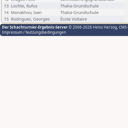
13
Lochte, Rufus
Thalia-Grundschule
14
Monakhov, Ivan
Thalia-Grundschule
15
Rodriguez, Georges
École Voltaire
Der Schachturnier-Ergebnis-Server
© 2006-2026 Heinz Herzog
, CMS
Impressum / Nutzungsbedingungen