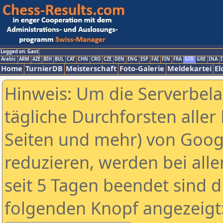
Logged on: Gast
Arabic
ARM
AZE
BIH
BUL
CAT
CHN
CRO
CZE
DEN
ENG
ESP
FAI
FIN
FRA
GER
GRE
INA
I
Home
TurnierDB
Meisterschaft
Foto-Galerie
Meldekartei
El
Hinweis: Um die Serverbel
tägliche Durchforsten aller 
Seiten und mehr) von Goog
reduzieren, werden bei alle
seit 5 Tagen beendet sind d
folgenden Knopf angezeigt