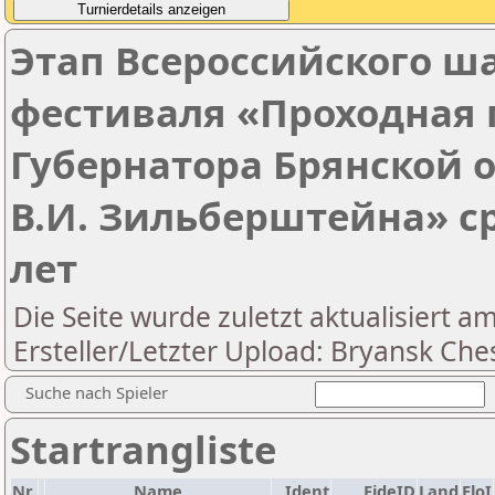
Этап Всероссийского ш
фестиваля «Проходная 
Губернатора Брянской 
В.И. Зильберштейна» с
лет
Die Seite wurde zuletzt aktualisiert a
Ersteller/Letzter Upload: Bryansk Che
Suche nach Spieler
Startrangliste
Nr.
Name
Ident
FideID
Land
EloI