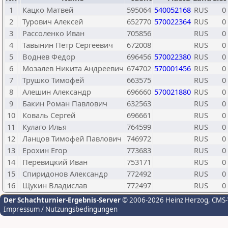
1
Кацко Матвей
595064
540052168
RUS
0
2
Турович Алексей
652770
570022364
RUS
0
3
Рассоленко Иван
705856
RUS
0
4
Тавынин Петр Сергеевич
672008
RUS
0
5
Воднев Федор
696456
570022380
RUS
0
6
Мозалев Никита Андреевич
674702
570001456
RUS
0
7
Трушко Тимофей
663575
RUS
0
8
Алешин Александр
696660
570021880
RUS
0
9
Бакин Роман Павлович
632563
RUS
0
10
Коваль Сергей
696661
RUS
0
11
Кулаго Илья
764599
RUS
0
12
Ланцов Тимофей Павлович
746972
RUS
0
13
Ерохин Егор
773683
RUS
0
14
Перевицкий Иван
753171
RUS
0
15
Спиридонов Александр
772492
RUS
0
16
Щукин Владислав
772497
RUS
0
Der Schachturnier-Ergebnis-Server
© 2006-2026 Heinz Herzog
, CMS
Impressum / Nutzungsbedingungen