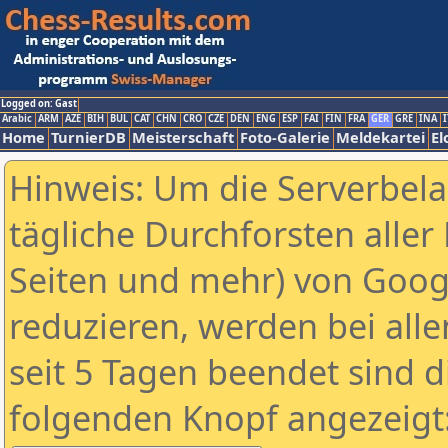
Logged on: Gast
Arabic
ARM
AZE
BIH
BUL
CAT
CHN
CRO
CZE
DEN
ENG
ESP
FAI
FIN
FRA
GER
GRE
INA
I
Home
TurnierDB
Meisterschaft
Foto-Galerie
Meldekartei
El
Hinweis: Um die Serverbel
tägliche Durchforsten aller 
Seiten und mehr) von Goog
reduzieren, werden bei alle
seit 5 Tagen beendet sind d
folgenden Knopf angezeigt