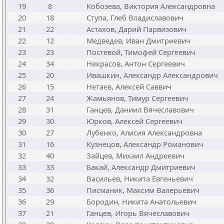
19
8
Кобозева, Виктория Александровна
20
18
Ступа, Глеб Владиславович
21
22
Астахов, Дарий Парвизович
22
12
Медведев, Иван Дмитриевич
23
23
Постевой, Тимофей Сергеевич
24
34
Некрасов, Антон Сергеевич
25
20
Ивашкин, Александр Александрович
26
15
Нетаев, Алексей Саввич
27
24
Жамьянов, Тимур Сергеевич
28
31
Ганцев, Даниил Вячеславович
29
30
Юрков, Алексей Сергеевич
30
27
Лубенко, Алисия Александровна
31
16
Кузнецов, Александр Романович
32
40
Зайцев, Михаил Андреевич
33
33
Бакай, Александр Дмитриевич
34
32
Васильев, Никита Евгеньевич
35
36
Писманик, Максим Валерьевич
36
29
Бородин, Никита Анатольевич
37
21
Ганцев, Игорь Вячеславович