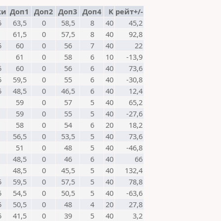
ки
Доп1
Доп2
Доп3
Доп4
K
рейт+/-
5
63,5
0
58,5
8
40
45,2
61,5
0
57,5
8
40
92,8
5
60
0
56
7
40
22
61
0
58
6
10
-13,9
5
60
0
56
6
40
73,6
5
59,5
0
55
6
40
-30,8
5
48,5
0
46,5
6
40
12,4
59
0
57
5
40
65,2
59
0
55
5
40
-27,6
58
0
54
6
20
18,2
56,5
0
53,5
5
40
73,6
51
0
48
5
40
-46,8
48,5
0
46
6
40
66
48,5
0
45,5
5
40
132,4
5
59,5
0
57,5
5
40
78,8
5
54,5
0
50,5
5
40
-63,6
5
50,5
0
48
4
20
27,8
5
41,5
0
39
5
40
3,2