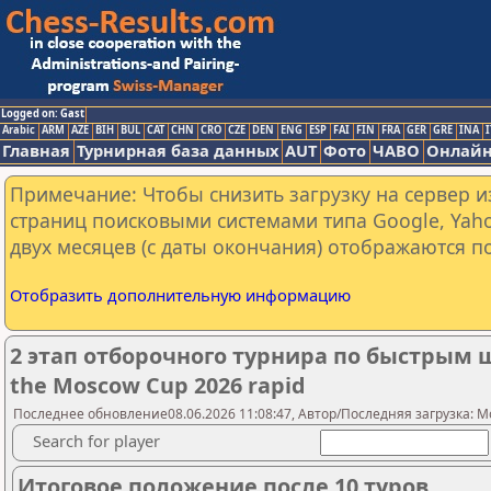
Logged on: Gast
Arabic
ARM
AZE
BIH
BUL
CAT
CHN
CRO
CZE
DEN
ENG
ESP
FAI
FIN
FRA
GER
GRE
INA
I
Главная
Турнирная база данных
AUT
Фото
ЧАВО
Онлайн
Примечание: Чтобы снизить загрузку на сервер и
страниц поисковыми системами типа Google, Yaho
двух месяцев (с даты окончания) отображаются по
Отобразить дополнительную информацию
2 этап отборочного турнира по быстрым ша
the Moscow Cup 2026 rapid
Последнее обновление08.06.2026 11:08:47, Автор/Последняя загрузка: Mo
Search for player
Итоговое положение после 10 туров