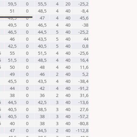
59,5
0
55,5
4
20
-25,2
51
0
48,5
4
40
-8,4
49,5
0
47
4
40
45,6
49,5
0
46,5
4
40
-38
46,5
0
44,5
5
40
-25,2
46
0
43,5
5
40
44
42,5
0
40,5
5
40
0,8
5
55
0
51,5
4
40
-25,6
5
51,5
0
48,5
4
40
16,4
5
50
0
48
4
40
11,6
49
0
46
2
40
5,2
45,5
0
43,5
4
40
-38,4
44
0
42
4
40
-91,2
38
0
36
2
40
31,6
5
44,5
0
42,5
3
40
-13,6
5
40,5
0
38,5
3
40
27,6
5
40,5
0
38
3
40
-57,2
5
40
0
38
3
40
-80,8
47
0
44,5
2
40
-112,8