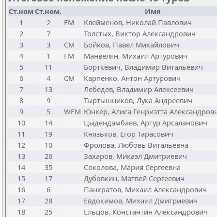
Ст.ном
Ст.ном.
Имя
1
2
FM
Клейменов, Николай Павлович
2
7
Толстых, Виктор Александрович
3
3
CM
Бойков, Павел Михайлович
4
1
FM
Манвелян, Михаил Артурович
5
11
Борткевич, Владимир Витальевич
6
4
CM
Карпенко, Антон Артурович
7
13
Лебедев, Владимир Алексеевич
8
9
Тыртышников, Лука Андреевич
9
5
WFM
Юнкер, Алиса Генриэтта Александров
10
14
Цыдендамбаев, Артур Арсаланович
11
19
Князьков, Егор Тарасович
12
10
Фролова, Любовь Витальевна
13
26
Захаров, Микаэл Дмитриевич
14
35
Соколова, Мария Сергеевна
15
17
Дубовкин, Матвей Сергеевич
16
6
Панкратов, Михаил Александрович
17
28
Евдокимов, Михаил Дмитриевич
18
25
Ельцов, Константин Александрович