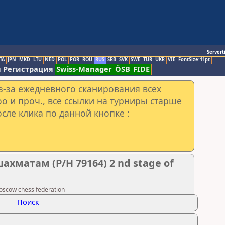
Servert
TA
JPN
MKD
LTU
NED
POL
POR
ROU
RUS
SRB
SVK
SWE
TUR
UKR
VIE
FontSize:11pt
 Регистрация
Swiss-Manager
ÖSB
FIDE
з-за ежедневного сканирования всех
o и проч., все ссылки на турниры старше
сле клика по данной кнопке :
хматам (Р/Н 79164) 2 nd stage of
scow chess federation
Поиск