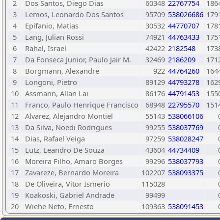
2
Dos Santos, Diego Dias
60348
22767754
186
3
Lemos, Leonardo Dos Santos
95709
538026686
179
4
Epifanio, Matias
30532
44770707
178
5
Lang, Julian Rossi
74921
44763433
175
6
Rahal, Israel
42422
2182548
173
7
Da Fonseca Junior, Paulo Jair M.
32469
2186209
171
8
Borgmann, Alexandre
922
44764260
164
9
Longoni, Pietro
89129
44793278
162
10
Assmann, Allan Lai
86176
44791453
155
11
Franco, Paulo Henrique Francisco
68948
22795570
151
12
Alvarez, Alejandro Montiel
55143
538066106
13
Da Silva, Noedi Rodrigues
99255
538037769
14
Dias, Rafael Veiga
97259
538028247
15
Lutz, Leandro De Souza
43604
44734409
16
Moreira Filho, Amaro Borges
99296
538037793
17
Zavareze, Bernardo Moreira
102207
538093375
18
De Oliveira, Vitor Ismerio
115028
19
Koakoski, Gabriel Andrade
99499
20
Wiehe Neto, Ernesto
109363
538091453