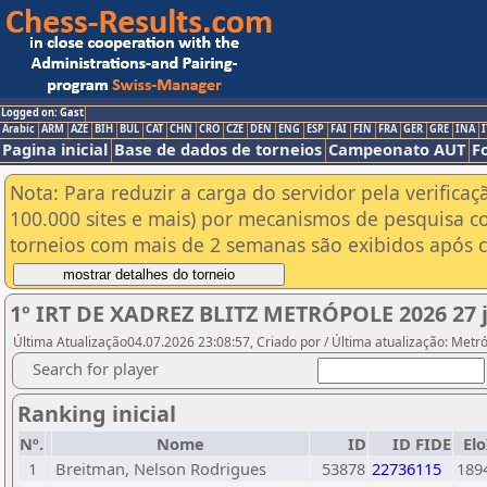
Logged on: Gast
Arabic
ARM
AZE
BIH
BUL
CAT
CHN
CRO
CZE
DEN
ENG
ESP
FAI
FIN
FRA
GER
GRE
INA
I
Pagina inicial
Base de dados de torneios
Campeonato AUT
F
Nota: Para reduzir a carga do servidor pela verificaç
100.000 sites e mais) por mecanismos de pesquisa c
torneios com mais de 2 semanas são exibidos após cl
1º IRT DE XADREZ BLITZ METRÓPOLE 2026 27 
Última Atualização04.07.2026 23:08:57, Criado por / Última atualização: Metr
Search for player
Ranking inicial
Nº.
Nome
ID
ID FIDE
Elo
1
Breitman, Nelson Rodrigues
53878
22736115
189