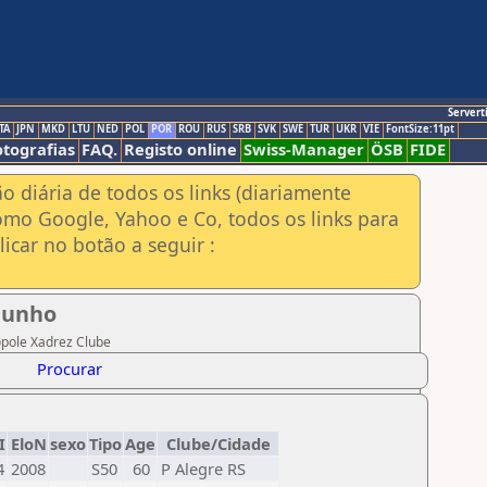
Servert
TA
JPN
MKD
LTU
NED
POL
POR
ROU
RUS
SRB
SVK
SWE
TUR
UKR
VIE
FontSize:11pt
otografias
FAQ.
Registo online
Swiss-Manager
ÖSB
FIDE
ão diária de todos os links (diariamente
omo Google, Yahoo e Co, todos os links para
icar no botão a seguir :
junho
ópole Xadrez Clube
Procurar
I
EloN
sexo
Tipo
Age
Clube/Cidade
4
2008
S50
60
P Alegre RS