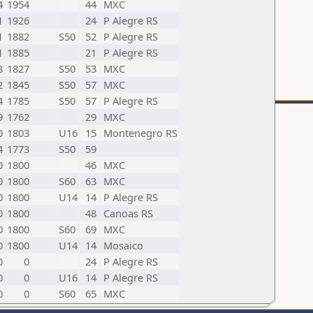
4
1954
44
MXC
1
1926
24
P Alegre RS
1
1882
S50
52
P Alegre RS
1
1885
21
P Alegre RS
8
1827
S50
53
MXC
2
1845
S50
57
MXC
4
1785
S50
57
P Alegre RS
9
1762
29
MXC
0
1803
U16
15
Montenegro RS
4
1773
S50
59
0
1800
46
MXC
0
1800
S60
63
MXC
0
1800
U14
14
P Alegre RS
0
1800
48
Canoas RS
0
1800
S60
69
MXC
0
1800
U14
14
Mosaico
0
0
24
P Alegre RS
0
0
U16
14
P Alegre RS
0
0
S60
65
MXC