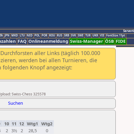
Servert
TA
JPN
MKD
LTU
NED
POL
POR
ROU
RUS
SRB
SVK
SWE
TUR
UKR
VIE
FontSize:11pt
ozahlen
FAQ
Onlineanmeldung
Swiss-Manager
ÖSB
FIDE
urchforsten aller Links (täglich 100.000
ieren, werden bei allen Turnieren, die
ch folgenden Knopf angezeigt:
r Upload: Swiss-Chess 325578
Suchen
9
10
11
12
Wtg1
Wtg2
4
2
3½
2
28,5
0