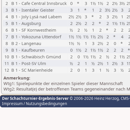
2
B 1 - Cafe Central Innsbruck
0
*
3
1½
1½
2
2½
3½
2
3
B 1 - Isentaler Geister
3
1
*
1
2
3½
2½
3
4
B 1 - Joly Lysá nad Labem
2½
2½
3
*
2
3
2½
1
2
5
B 1 - Augsburg
2
2½
2
2
*
2
1½
1½
2
6
B 1 - SF Kornwestheim
½
2
½
1
2
*
2
2
7
B 1 - Yokozuna Uttendorf
1½
1½
1½
1½
2½
2
*
4
8
B 2 - Langenau
1½
½
1
3
2½
2
0
*
9
B 1 - Kaufbeuren
0
1½
2
1½
1½
2
2
2
10
B 1 - Schwäbisch Gmünd
2
0
1½
1½
2
½
2
1½
2
11
B 1 - Post-SV Ulm
½
2
1
½
2½
1
2½
3
1
12
B 1 - SC Marienheide
2
0
1
3
1
½
3
½
Anmerkung:
Wtg1: Spielepunkte der einzelnen Spieler dieser Mannschaft
Wtg2: Resultat(e) der betroffenen Teams gegeneinander nach 
Der Schachturnier-Ergebnis-Server
© 2006-2026 Heinz Herzog
, CMS
Impressum / Nutzungsbedingungen