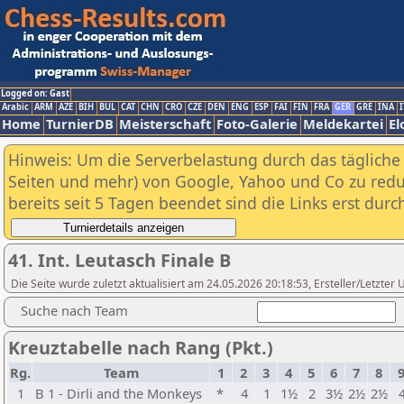
Logged on: Gast
Arabic
ARM
AZE
BIH
BUL
CAT
CHN
CRO
CZE
DEN
ENG
ESP
FAI
FIN
FRA
GER
GRE
INA
I
Home
TurnierDB
Meisterschaft
Foto-Galerie
Meldekartei
El
Hinweis: Um die Serverbelastung durch das tägliche D
Seiten und mehr) von Google, Yahoo und Co zu reduz
bereits seit 5 Tagen beendet sind die Links erst dur
41. Int. Leutasch Finale B
Die Seite wurde zuletzt aktualisiert am 24.05.2026 20:18:53, Ersteller/Letzte
Suche nach Team
Kreuztabelle nach Rang (Pkt.)
Rg.
Team
1
2
3
4
5
6
7
8
1
B 1 - Dirli and the Monkeys
*
4
1
1½
2
3½
2½
2½