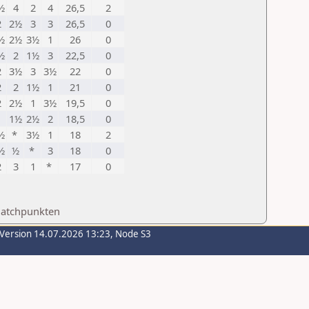
½
4
2
4
26,5
2
2
2½
3
3
26,5
0
½
2½
3½
1
26
0
½
2
1½
3
22,5
0
2
3½
3
3½
22
0
2
2
1½
1
21
0
2
2½
1
3½
19,5
0
*
1½
2½
2
18,5
0
½
*
3½
1
18
2
½
½
*
3
18
0
2
3
1
*
17
0
Matchpunkten
-Version 14.07.2026 13:23, Node S3