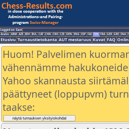
Logged on: Gast
Arabic
ARM
AZE
BIH
BUL
CAT
CHN
CRO
CZE
DEN
ENG
ESP
FAI
FIN
FRA
GER
GRE
INA
I
Etusivu
Turnaustietokanta
AUT mestaruus
Kuvat
FAQ
Onlin
Huom! Palvelimen kuorman
vähennämme hakukoneiden
Yahoo skannausta siirtämällä
päättyneet (loppupvm) turn
taakse: