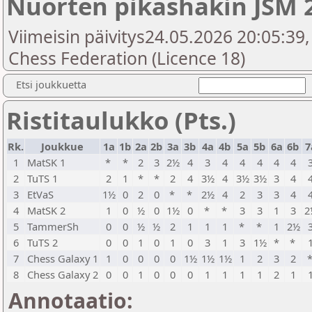
Nuorten pikashakin JSM 
Viimeisin päivitys24.05.2026 20:05:39,
Chess Federation (Licence 18)
Etsi joukkuetta
Ristitaulukko (Pts.)
Rk.
Joukkue
1a
1b
2a
2b
3a
3b
4a
4b
5a
5b
6a
6b
7
1
MatSK 1
*
*
2
3
2½
4
3
4
4
4
4
4
2
TuTS 1
2
1
*
*
2
4
3½
4
3½
3½
3
4
3
EtVaS
1½
0
2
0
*
*
2½
4
2
3
3
4
4
MatSK 2
1
0
½
0
1½
0
*
*
3
3
1
3
2
5
TammerSh
0
0
½
½
2
1
1
1
*
*
1
2½
6
TuTS 2
0
0
1
0
1
0
3
1
3
1½
*
*
7
Chess Galaxy 1
1
0
0
0
0
1½
1½
1½
1
2
3
2
8
Chess Galaxy 2
0
0
1
0
0
0
1
1
1
1
2
1
Annotaatio: