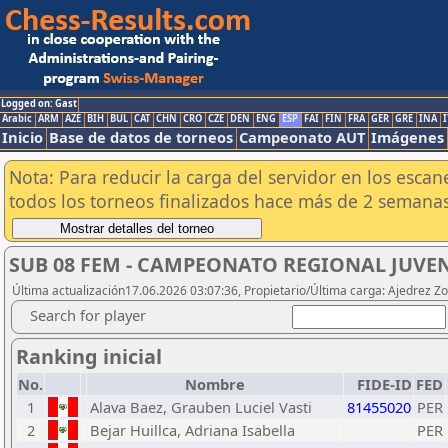
Logged on: Gast
Arabic
ARM
AZE
BIH
BUL
CAT
CHN
CRO
CZE
DEN
ENG
ESP
FAI
FIN
FRA
GER
GRE
INA
I
Inicio
Base de datos de torneos
Campeonato AUT
Imágenes
Nota: Para reducir la carga del servidor en los esc
todos los torneos finalizados hace más de 2 semanas
SUB 08 FEM - CAMPEONATO REGIONAL JUVEN
Última actualización17.06.2026 03:07:36, Propietario/Última carga: Ajedrez Z
Search for player
Ranking inicial
No.
Nombre
FIDE-ID
FED
1
Alava Baez, Grauben Luciel Vasti
81455020
PER
2
Bejar Huillca, Adriana Isabella
PER