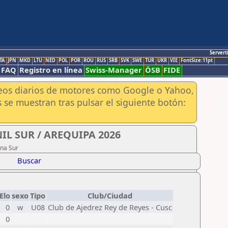
Servert
TA
JPN
MKD
LTU
NED
POL
POR
ROU
RUS
SRB
SVK
SWE
TUR
UKR
VIE
FontSize:11pt
FAQ
Registro en línea
Swiss-Manager
ÖSB
FIDE
aneos diarios de motores como Google o Yahoo,
 se muestran tras pulsar el siguiente botón:
IL SUR / AREQUIPA 2026
ona Sur
Buscar
Elo
sexo
Tipo
Club/Ciudad
0
w
U08
Club de Ajedrez Rey de Reyes - Cusc
0