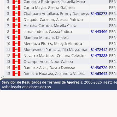
3
Camargo Rodriguez, Isabella Maia
PER
4
Carita Mayta, Grecia Gabriela
PER
5
Chahuara Antallaca, Emmy Daenerys
81450273
PER
6
Delgado Carreon, Alessia Patricia
PER
7
Herrera Carrion, Mirella Clara
PER
8
Lima Ludena, Cassia Indira
81445466
PER
9
Mamani Mamani, Khalesi
PER
10
Mendoza Flores, Mileydi Alondra
PER
11
Montesinos Parisaca, Illa Maysumac
81472412
PER
12
Navarro Martinez, Cristina Celeste
81475888
PER
13
Ocampo Arias, Noor Calessi
PER
14
Ramirez Alvis, Dayra Denisse
81436726
PER
15
Rimachi Huacasi, Alejandra Valeria
81465645
PER
Servidor de Resultados de Torneos de Ajedrez
© 2006-2026 Heinz H
Aviso legal/Condiciones de uso