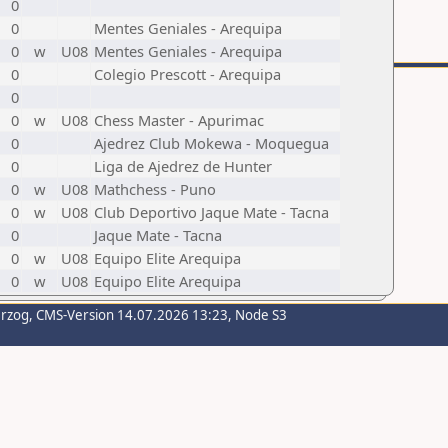
0
0
Mentes Geniales - Arequipa
0
w
U08
Mentes Geniales - Arequipa
0
Colegio Prescott - Arequipa
0
0
w
U08
Chess Master - Apurimac
0
Ajedrez Club Mokewa - Moquegua
0
Liga de Ajedrez de Hunter
0
w
U08
Mathchess - Puno
0
w
U08
Club Deportivo Jaque Mate - Tacna
0
Jaque Mate - Tacna
0
w
U08
Equipo Elite Arequipa
0
w
U08
Equipo Elite Arequipa
erzog
, CMS-Version 14.07.2026 13:23, Node S3