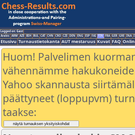
Logged on: Gast
Arabic
ARM
AZE
BIH
BUL
CAT
CHN
CRO
CZE
DEN
ENG
ESP
FAI
FIN
FRA
GER
GRE
INA
I
Etusivu
Turnaustietokanta
AUT mestaruus
Kuvat
FAQ
Onlin
Huom! Palvelimen kuorman
vähennämme hakukoneiden
Yahoo skannausta siirtämällä
päättyneet (loppupvm) turn
taakse: