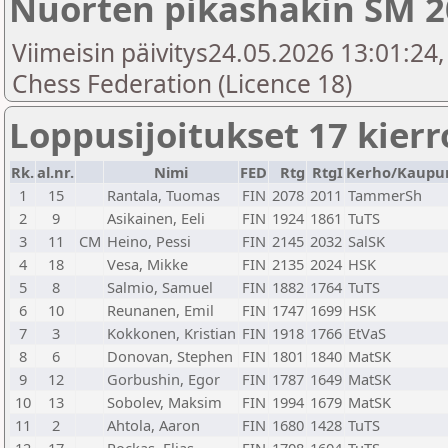
Nuorten pikashakin SM 2
Viimeisin päivitys24.05.2026 13:01:24,
Chess Federation (Licence 18)
Loppusijoitukset 17 kier
Rk.
al.nr.
Nimi
FED
Rtg
RtgI
Kerho/Kaupu
1
15
Rantala, Tuomas
FIN
2078
2011
TammerSh
2
9
Asikainen, Eeli
FIN
1924
1861
TuTS
3
11
CM
Heino, Pessi
FIN
2145
2032
SalSK
4
18
Vesa, Mikke
FIN
2135
2024
HSK
5
8
Salmio, Samuel
FIN
1882
1764
TuTS
6
10
Reunanen, Emil
FIN
1747
1699
HSK
7
3
Kokkonen, Kristian
FIN
1918
1766
EtVaS
8
6
Donovan, Stephen
FIN
1801
1840
MatSK
9
12
Gorbushin, Egor
FIN
1787
1649
MatSK
10
13
Sobolev, Maksim
FIN
1994
1679
MatSK
11
2
Ahtola, Aaron
FIN
1680
1428
TuTS