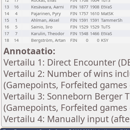
12
17
Rockas, Elias
FIN
1708
1604
TuTS
13
16
Kesävaara, Aarni
FIN
1877
1908
EtVaS
14
4
Pajarinen, Pyry
FIN
1757
1610
MatSK
15
1
Ahlman, Aksel
FIN
1591
1591
TammerSh
16
5
Sainio, Iiro
FIN
1529
1529
TuTS
17
7
Karulin, Theodor
FIN
1548
1466
EtVaS
18
14
Bergström, Artan
FIN
0
0
KSY
Annotaatio:
Vertailu 1: Direct Encounter (D
Vertailu 2: Number of wins inc
(Gamepoints, Forfeited games 
Vertailu 3: Sonneborn Berger T
(Gamepoints, Forfeited games 
Vertailu 4: Manually input (aft