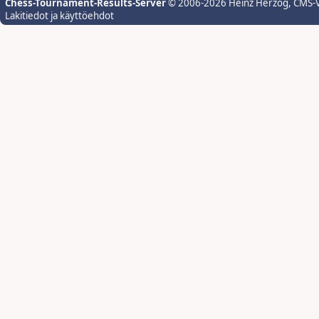
Chess-Tournament-Results-Server
© 2006-2026 Heinz Herzog
, CMS-
Lakitiedot ja käyttöehdot