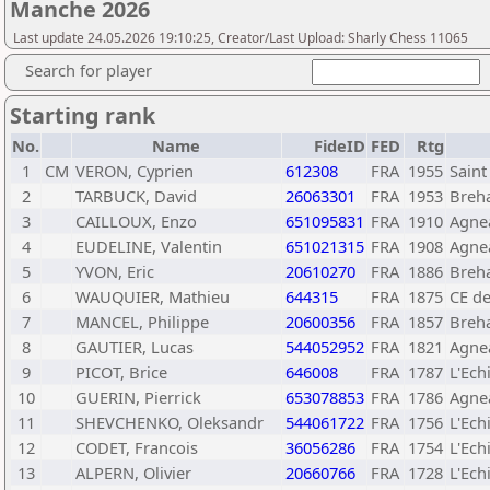
Manche 2026
Last update 24.05.2026 19:10:25, Creator/Last Upload: Sharly Chess 11065
Search for player
Starting rank
No.
Name
FideID
FED
Rtg
1
CM
VERON, Cyprien
612308
FRA
1955
Saint 
2
TARBUCK, David
26063301
FRA
1953
Breha
3
CAILLOUX, Enzo
651095831
FRA
1910
Agne
4
EUDELINE, Valentin
651021315
FRA
1908
Agne
5
YVON, Eric
20610270
FRA
1886
Breha
6
WAUQUIER, Mathieu
644315
FRA
1875
CE de
7
MANCEL, Philippe
20600356
FRA
1857
Breha
8
GAUTIER, Lucas
544052952
FRA
1821
Agne
9
PICOT, Brice
646008
FRA
1787
L'Ech
10
GUERIN, Pierrick
653078853
FRA
1786
Agne
11
SHEVCHENKO, Oleksandr
544061722
FRA
1756
L'Ech
12
CODET, Francois
36056286
FRA
1754
L'Ech
13
ALPERN, Olivier
20660766
FRA
1728
L'Ech