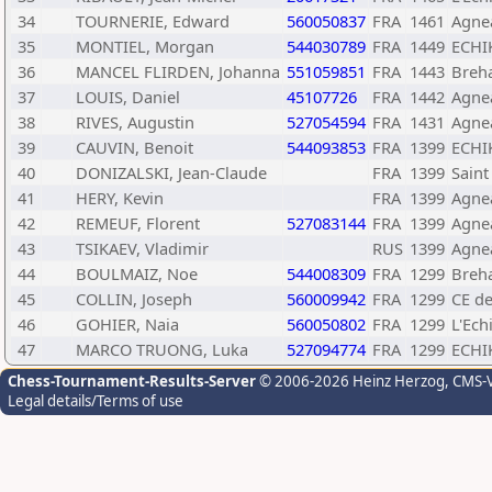
34
TOURNERIE, Edward
560050837
FRA
1461
Agne
35
MONTIEL, Morgan
544030789
FRA
1449
ECHI
36
MANCEL FLIRDEN, Johanna
551059851
FRA
1443
Breha
37
LOUIS, Daniel
45107726
FRA
1442
Agne
38
RIVES, Augustin
527054594
FRA
1431
Agne
39
CAUVIN, Benoit
544093853
FRA
1399
ECHI
40
DONIZALSKI, Jean-Claude
FRA
1399
Saint 
41
HERY, Kevin
FRA
1399
Agne
42
REMEUF, Florent
527083144
FRA
1399
Agne
43
TSIKAEV, Vladimir
RUS
1399
Agne
44
BOULMAIZ, Noe
544008309
FRA
1299
Breha
45
COLLIN, Joseph
560009942
FRA
1299
CE de
46
GOHIER, Naia
560050802
FRA
1299
L'Ech
47
MARCO TRUONG, Luka
527094774
FRA
1299
ECHI
Chess-Tournament-Results-Server
© 2006-2026 Heinz Herzog
, CMS-
Legal details/Terms of use