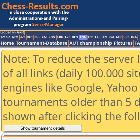
Logged on: Gast
Arabic
ARM
AZE
BIH
BUL
CAT
CHN
CRO
CZE
DEN
ENG
ESP
FAI
FIN
FRA
GER
GRE
INA
I
Home
Tournament-Database
AUT championship
Pictures
F
Note: To reduce the server 
of all links (daily 100.000 s
engines like Google, Yahoo a
tournaments older than 5 d
shown after clicking the fo