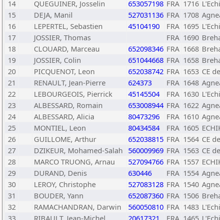
14
QUEGUINER, Josselin
653057198
FRA
1716
L'Ech
15
DEJA, Manil
527031136
FRA
1708
Agne
16
LEPERTEL, Sebastien
45104190
FRA
1695
L'Ech
17
JOSSIER, Thomas
FRA
1690
Breha
18
CLOUARD, Marceau
652098346
FRA
1668
Breha
19
JOSSIER, Colin
651044668
FRA
1658
Breha
20
PICQUENOT, Leon
652038742
FRA
1653
CE de
21
RENAULT, Jean-Pierre
624373
FRA
1648
Agne
22
LEBOURGEOIS, Pierrick
45145504
FRA
1630
L'Ech
23
ALBESSARD, Romain
653008944
FRA
1622
Agne
24
ALBESSARD, Alicia
80473296
FRA
1610
Agne
25
MONTIEL, Leon
80434584
FRA
1605
ECHI
26
GUILLOME, Arthur
652038815
FRA
1564
CE de
27
DZIKEUR, Mohamed-Salah
560009969
FRA
1563
CE de
28
MARCO TRUONG, Arnau
527094766
FRA
1557
ECHI
29
DURAND, Denis
630446
FRA
1554
Agne
30
LEROY, Christophe
527083128
FRA
1540
Agne
31
BOUDER, Yann
652087360
FRA
1506
Breha
32
RAMACHANDRAN, Darwin
560050810
FRA
1483
L'Ech
33
RIBAULT, Jean-Michel
20617321
FRA
1465
L'Ech