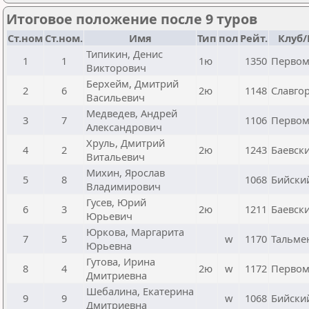
Итоговое положение после 9 туров
Ст.ном
Ст.ном.
Имя
Тип
пол
Рейт.
Клуб/
Типикин, Денис
1
1
1ю
1350
Первом
Викторович
Берхейм, Дмитрий
2
6
2ю
1148
Славго
Васильевич
Медведев, Андрей
3
7
1106
Первом
Александрович
Хруль, Дмитрий
4
2
2ю
1243
Баевск
Витальевич
Михин, Ярослав
5
8
1068
Бийски
Владимирович
Гусев, Юрий
6
3
2ю
1211
Баевск
Юрьевич
Юркова, Маргарита
7
5
w
1170
Тальме
Юрьевна
Гутова, Ирина
8
4
2ю
w
1172
Первом
Дмитриевна
Шебалина, Екатерина
9
9
w
1068
Бийски
Дмитриевна