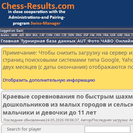
Logged on: Gast
Arabic
ARM
AZE
BIH
BUL
CAT
CHN
CRO
CZE
DEN
ENG
ESP
FAI
FIN
FRA
GER
GRE
INA
I
Главная
Турнирная база данных
AUT
Фото
ЧАВО
Онлайн
Примечание: Чтобы снизить загрузку на сервер и
страниц поисковыми системами типа Google, Yaho
двух месяцев (с даты окончания) отображаются по
Отобразить дополнительную информацию
Краевые соревнования по быстрым шахм
дошкольников из малых городов и сельск
мальчики и девочки до 11 лет
Последнее обновление24.05.2026 09:06:37, Автор/Последняя загрузка: A
Search for player