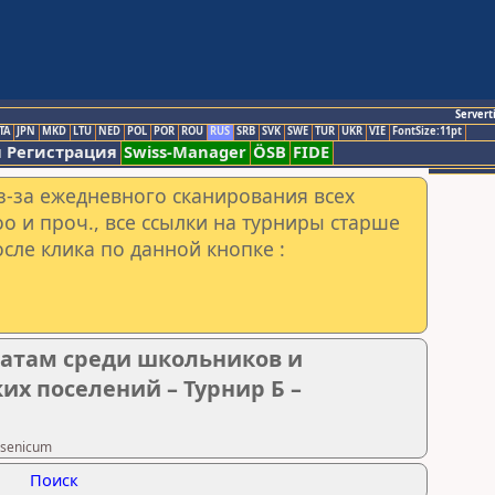
Servert
TA
JPN
MKD
LTU
NED
POL
POR
ROU
RUS
SRB
SVK
SWE
TUR
UKR
VIE
FontSize:11pt
 Регистрация
Swiss-Manager
ÖSB
FIDE
з-за ежедневного сканирования всех
o и проч., все ссылки на турниры старше
сле клика по данной кнопке :
атам среди школьников и
их поселений – Турнир Б –
rsenicum
Поиск