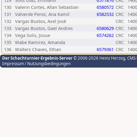
129
Solis Diaz, Emiliano
6571816
CRC
140
130
Valerin Cortes, Allan Sebastian
6580572
CRC
140
131
Valverde Perez, Ana Kamil
6582532
CRC
140
132
Vargas Bustos, Axel José
CRC
140
133
Vargas Bustos, Gael Andres
6580629
CRC
140
134
Vega Solis, Josue
6574262
CRC
140
135
Wabe Ramirez, Amanda
CRC
140
136
Walters Chaves, Ethan
6579361
CRC
140
Der Schachturnier-Ergebnis-Server
© 2006-2026 Heinz Herzog
, CMS
Impressum / Nutzungsbedingungen