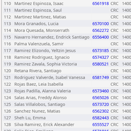
110
Martinez Espinoza, Isaac
6561918
CRC
140
111
Martinez Espinoza, Saul
CRC
140
112
Martinez Martinez, Matias
CRC
140
113
Mora Granados, Lucia
6570100
CRC
140
114
Mora Quesada, Monserrath
6562272
CRC
140
115
Navarro Hernandez, Endrick Santiago
6556400
CRC
140
116
Palma Valenzuela, Samir
CRC
140
117
Ramirez Elizondo, Yeltzin Jesus
6573185
CRC
140
118
Ramirez Rodriguez, Ignacio
6574327
CRC
140
119
Ramirez Zavala, Sophia Victoria
6580521
CRC
140
120
Retana Rivera, Santiago
CRC
140
121
Rodriguez Valverde, Isabel Vanessa
6581749
CRC
140
122
Rojas Baez, Leia Isabella
CRC
140
123
Rojas Padilla, Alanna Valeria
6573460
CRC
140
124
Salas Arias, Freddy Alonso
6565026
CRC
140
125
Salas Villalobos, Santiago
6573720
CRC
140
126
Sanchez Nunez, Matias
6562302
CRC
140
127
Sheh Lu, Emma
6582443
CRC
140
128
Silva Ramirez, Erick Alexander
6555527
CRC
140