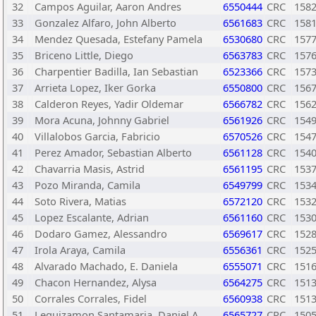
32
Campos Aguilar, Aaron Andres
6550444
CRC
158
33
Gonzalez Alfaro, John Alberto
6561683
CRC
158
34
Mendez Quesada, Estefany Pamela
6530680
CRC
157
35
Briceno Little, Diego
6563783
CRC
157
36
Charpentier Badilla, Ian Sebastian
6523366
CRC
157
37
Arrieta Lopez, Iker Gorka
6550800
CRC
156
38
Calderon Reyes, Yadir Oldemar
6566782
CRC
156
39
Mora Acuna, Johnny Gabriel
6561926
CRC
154
40
Villalobos Garcia, Fabricio
6570526
CRC
154
41
Perez Amador, Sebastian Alberto
6561128
CRC
154
42
Chavarria Masis, Astrid
6561195
CRC
153
43
Pozo Miranda, Camila
6549799
CRC
153
44
Soto Rivera, Matias
6572120
CRC
153
45
Lopez Escalante, Adrian
6561160
CRC
153
46
Dodaro Gamez, Alessandro
6569617
CRC
152
47
Irola Araya, Camila
6556361
CRC
152
48
Alvarado Machado, E. Daniela
6555071
CRC
151
49
Chacon Hernandez, Alysa
6564275
CRC
151
50
Corrales Corrales, Fidel
6560938
CRC
151
51
Leguizamon Santamaria, Daniel A
6565727
CRC
150