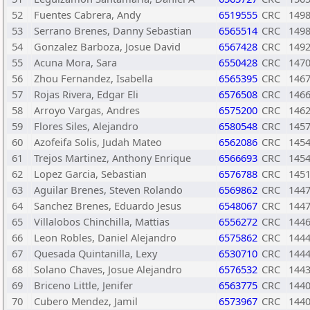
52
Fuentes Cabrera, Andy
6519555
CRC
149
53
Serrano Brenes, Danny Sebastian
6565514
CRC
149
54
Gonzalez Barboza, Josue David
6567428
CRC
149
55
Acuna Mora, Sara
6550428
CRC
147
56
Zhou Fernandez, Isabella
6565395
CRC
146
57
Rojas Rivera, Edgar Eli
6576508
CRC
146
58
Arroyo Vargas, Andres
6575200
CRC
146
59
Flores Siles, Alejandro
6580548
CRC
145
60
Azofeifa Solis, Judah Mateo
6562086
CRC
145
61
Trejos Martinez, Anthony Enrique
6566693
CRC
145
62
Lopez Garcia, Sebastian
6576788
CRC
145
63
Aguilar Brenes, Steven Rolando
6569862
CRC
144
64
Sanchez Brenes, Eduardo Jesus
6548067
CRC
144
65
Villalobos Chinchilla, Mattias
6556272
CRC
144
66
Leon Robles, Daniel Alejandro
6575862
CRC
144
67
Quesada Quintanilla, Lexy
6530710
CRC
144
68
Solano Chaves, Josue Alejandro
6576532
CRC
144
69
Briceno Little, Jenifer
6563775
CRC
144
70
Cubero Mendez, Jamil
6573967
CRC
144