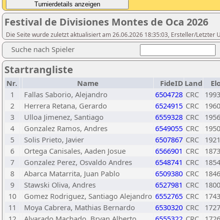
Festival de Divisiones Montes de Oca 2026
Die Seite wurde zuletzt aktualisiert am 26.06.2026 18:35:03, Ersteller/Letzter
Suche nach Spieler
Startrangliste
Nr.
Name
FideID
Land
El
1
Fallas Saborio, Alejandro
6504728
CRC
199
2
Herrera Retana, Gerardo
6524915
CRC
196
3
Ulloa Jimenez, Santiago
6559328
CRC
195
4
Gonzalez Ramos, Andres
6549055
CRC
195
5
Solis Prieto, Javier
6507867
CRC
192
6
Ortega Canisales, Aaden Josue
6566901
CRC
187
7
Gonzalez Perez, Osvaldo Andres
6548741
CRC
185
8
Abarca Matarrita, Juan Pablo
6509380
CRC
184
9
Stawski Oliva, Andres
6527981
CRC
180
10
Gomez Rodriguez, Santiago Alejandro
6552765
CRC
174
11
Moya Cabrera, Mathias Bernardo
6530320
CRC
172
12
Alvarado Machado, Bryan Alberto
6555322
CRC
172