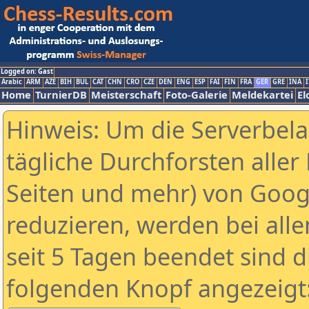
Logged on: Gast
Arabic
ARM
AZE
BIH
BUL
CAT
CHN
CRO
CZE
DEN
ENG
ESP
FAI
FIN
FRA
GER
GRE
INA
I
Home
TurnierDB
Meisterschaft
Foto-Galerie
Meldekartei
El
Hinweis: Um die Serverbel
tägliche Durchforsten aller 
Seiten und mehr) von Goog
reduzieren, werden bei alle
seit 5 Tagen beendet sind d
folgenden Knopf angezeigt