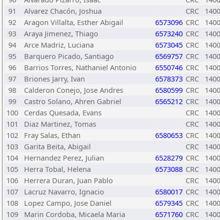
91
Alvarez Chacón, Joshua
CRC
140
92
Aragon Villalta, Esther Abigail
6573096
CRC
140
93
Araya Jimenez, Thiago
6573240
CRC
140
94
Arce Madriz, Luciana
6573045
CRC
140
95
Barquero Picado, Santiago
6569757
CRC
140
96
Barrios Torres, Nathaniel Antonio
6550746
CRC
140
97
Briones Jarry, Ivan
6578373
CRC
140
98
Calderon Conejo, Jose Andres
6580599
CRC
140
99
Castro Solano, Ahren Gabriel
6565212
CRC
140
100
Cerdas Quesada, Evans
CRC
140
101
Diaz Martinez, Tomas
CRC
140
102
Fray Salas, Ethan
6580653
CRC
140
103
Garita Beita, Abigail
CRC
140
104
Hernandez Perez, Julian
6528279
CRC
140
105
Herra Tobal, Helena
6573088
CRC
140
106
Herrera Duran, Juan Pablo
CRC
140
107
Lacruz Navarro, Ignacio
6580017
CRC
140
108
Lopez Campo, Jose Daniel
6579345
CRC
140
109
Marin Cordoba, Micaela Maria
6571760
CRC
140