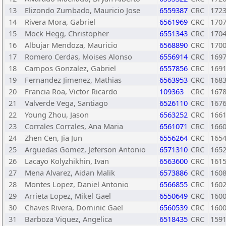
13
Elizondo Zumbado, Mauricio Jose
6559387
CRC
172
14
Rivera Mora, Gabriel
6561969
CRC
170
15
Mock Hegg, Christopher
6551343
CRC
170
16
Albujar Mendoza, Mauricio
6568890
CRC
170
17
Romero Cerdas, Moises Alonso
6556914
CRC
169
18
Campos Gonzalez, Gabriel
6557856
CRC
169
19
Fernandez Jimenez, Mathias
6563953
CRC
168
20
Francia Roa, Victor Ricardo
109363
CRC
167
21
Valverde Vega, Santiago
6526110
CRC
167
22
Young Zhou, Jason
6563252
CRC
166
23
Corrales Corrales, Ana Maria
6561071
CRC
166
24
Zhen Cen, Jia Jun
6556264
CRC
165
25
Arguedas Gomez, Jeferson Antonio
6571310
CRC
165
26
Lacayo Kolyzhikhin, Ivan
6563600
CRC
161
27
Mena Alvarez, Aidan Malik
6573886
CRC
160
28
Montes Lopez, Daniel Antonio
6566855
CRC
160
29
Arrieta Lopez, Mikel Gael
6550649
CRC
160
30
Chaves Rivera, Dominic Gael
6560539
CRC
160
31
Barboza Viquez, Angelica
6518435
CRC
159