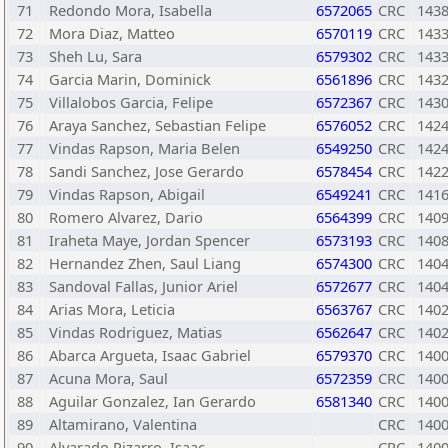
71
Redondo Mora, Isabella
6572065
CRC
143
72
Mora Diaz, Matteo
6570119
CRC
143
73
Sheh Lu, Sara
6579302
CRC
143
74
Garcia Marin, Dominick
6561896
CRC
143
75
Villalobos Garcia, Felipe
6572367
CRC
143
76
Araya Sanchez, Sebastian Felipe
6576052
CRC
142
77
Vindas Rapson, Maria Belen
6549250
CRC
142
78
Sandi Sanchez, Jose Gerardo
6578454
CRC
142
79
Vindas Rapson, Abigail
6549241
CRC
141
80
Romero Alvarez, Dario
6564399
CRC
140
81
Iraheta Maye, Jordan Spencer
6573193
CRC
140
82
Hernandez Zhen, Saul Liang
6574300
CRC
140
83
Sandoval Fallas, Junior Ariel
6572677
CRC
140
84
Arias Mora, Leticia
6563767
CRC
140
85
Vindas Rodriguez, Matias
6562647
CRC
140
86
Abarca Argueta, Isaac Gabriel
6579370
CRC
140
87
Acuna Mora, Saul
6572359
CRC
140
88
Aguilar Gonzalez, Ian Gerardo
6581340
CRC
140
89
Altamirano, Valentina
CRC
140
90
Alvarado Pizarro, Isaac
CRC
140