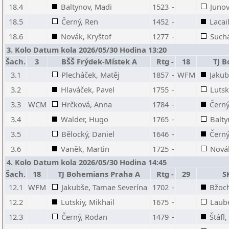
18.4
Baltynov, Madi
1523
-
Junov
18.5
Černý, Ren
1452
-
Lacail
18.6
Novák, Kryštof
1277
-
Such
3. Kolo Datum kola 2026/05/30 Hodina 13:20
Šach.
3
BŠŠ Frýdek-Místek A
Rtg
-
18
TJ 
3.1
Plecháček, Matěj
1857
-
WFM
Jakub
3.2
Hlaváček, Pavel
1755
-
Lutsk
3.3
WCM
Hrčková, Anna
1784
-
Černý
3.4
Walder, Hugo
1765
-
Balty
3.5
Bělocký, Daniel
1646
-
Černý
3.6
Vaněk, Martin
1725
-
Novák
4. Kolo Datum kola 2026/05/30 Hodina 14:45
Šach.
18
TJ Bohemians Praha A
Rtg
-
29
S
12.1
WFM
Jakubše, Tamae Severína
1702
-
Bžoch
12.2
Lutskiy, Mikhail
1675
-
Laub
12.3
Černý, Rodan
1479
-
Štáfl,