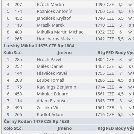
4
207
Bžoch Martin
1490
CZE
4,5
w 
5
174
Pozníček Antonín
1760
CZE
4,5
s 
6
452
Jandáček Kryštof
1740
CZE
5,5
w 
7
113
Mrázik Marek
1710
CZE
3
s 
8
489
Mikulka Martin Michael
1932
CZE
6
w 
9
265
Honcharov Makar
1942
CZE
5,5
w 
Lutskiy Mikhail 1675 CZE Rp:1804
Kolo
St.č.
Jméno
Rtg
FED
Body
Výs
1
285
Hroch Pavel
1304
CZE
3
w 
2
252
Málek Daniel
1467
CZE
5,5
s 
3
144
Hlaváček Pavel
1755
CZE
7
w 
4
208
Laube Tomáš
1286
CZE
4,5
s 
5
175
Rawlings Benjamin
1714
CZE
4
w 
6
453
Mikulec Eduard
1561
CZE
4,5
s 
7
114
Adam František
1345
CZE
3
w 
8
490
Zischka Vít
1661
CZE
5
s 
9
266
Rudlof Adam
1716
CZE
6,5
s 
Černý Rodan 1479 CZE Rp:1633
Kolo
St.č.
Jméno
Rtg
FED
Body
Výs