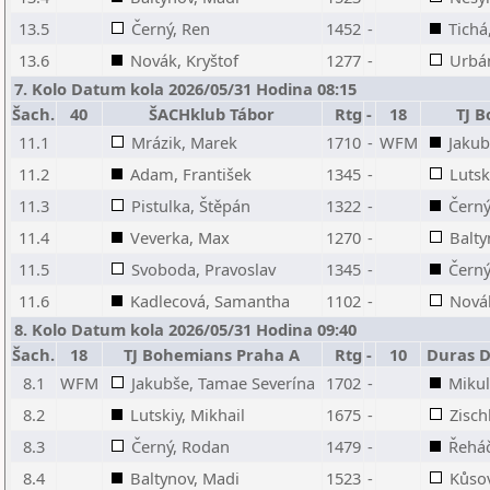
13.5
Černý, Ren
1452
-
Tichá
13.6
Novák, Kryštof
1277
-
Urbá
7. Kolo Datum kola 2026/05/31 Hodina 08:15
Šach.
40
ŠACHklub Tábor
Rtg
-
18
TJ 
11.1
Mrázik, Marek
1710
-
WFM
Jakub
11.2
Adam, František
1345
-
Lutsk
11.3
Pistulka, Štěpán
1322
-
Černý
11.4
Veverka, Max
1270
-
Balty
11.5
Svoboda, Pravoslav
1345
-
Černý
11.6
Kadlecová, Samantha
1102
-
Novák
8. Kolo Datum kola 2026/05/31 Hodina 09:40
Šach.
18
TJ Bohemians Praha A
Rtg
-
10
Duras D
8.1
WFM
Jakubše, Tamae Severína
1702
-
Mikul
8.2
Lutskiy, Mikhail
1675
-
Zisch
8.3
Černý, Rodan
1479
-
Řeháč
8.4
Baltynov, Madi
1523
-
Kůsov