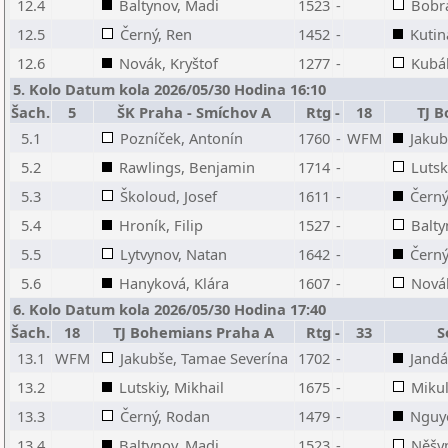
12.4
Baltynov, Madi
1523
-
Bobr
12.5
Černý, Ren
1452
-
Kutin
12.6
Novák, Kryštof
1277
-
Kubá
5. Kolo Datum kola 2026/05/30 Hodina 16:10
Šach.
5
ŠK Praha - Smíchov A
Rtg
-
18
TJ 
5.1
Pozníček, Antonín
1760
-
WFM
Jakub
5.2
Rawlings, Benjamin
1714
-
Lutsk
5.3
Školoud, Josef
1611
-
Černý
5.4
Hroník, Filip
1527
-
Balty
5.5
Lytvynov, Natan
1642
-
Černý
5.6
Hanyková, Klára
1607
-
Novák
6. Kolo Datum kola 2026/05/30 Hodina 17:40
Šach.
18
TJ Bohemians Praha A
Rtg
-
33
S
13.1
WFM
Jakubše, Tamae Severína
1702
-
Jandá
13.2
Lutskiy, Mikhail
1675
-
Mikul
13.3
Černý, Rodan
1479
-
Nguy
13.4
Baltynov, Madi
1523
-
Něšy