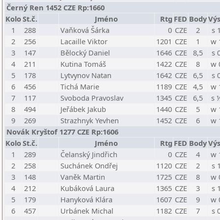
Černý Ren 1452 CZE Rp:1660
Kolo
St.č.
Jméno
Rtg
FED
Body
Výs
1
288
Vaňková Šárka
0
CZE
2
s 
2
256
Lacaille Viktor
1201
CZE
1
w 
3
147
Bělocký Daniel
1646
CZE
8,5
s 
4
211
Kutina Tomáš
1422
CZE
8
w 
5
178
Lytvynov Natan
1642
CZE
6,5
s 
6
456
Tichá Marie
1189
CZE
4,5
w 
7
117
Svoboda Pravoslav
1345
CZE
6,5
s 
8
494
Jeřábek Jakub
1440
CZE
5
w 
9
269
Strazhnyk Yevhen
1452
CZE
6
w 
Novák Kryštof 1277 CZE Rp:1606
Kolo
St.č.
Jméno
Rtg
FED
Body
Výs
1
289
Čelanský Jindřich
0
CZE
4
w 
2
258
Suchánek Ondřej
1120
CZE
2
s 
3
148
Vaněk Martin
1725
CZE
8
w 
4
212
Kubáková Laura
1365
CZE
3
s 
5
179
Hanyková Klára
1607
CZE
9
w 
6
457
Urbánek Michal
1182
CZE
7
s 