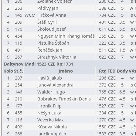
1
286
Zvolánek Vojtěch
1236
CZE
4
s 
2
253
Pádivý Jan
1388
CZE
5
w 
3
145
WCM
Hrčková Anna
1784
CZE
5
s 
4
209
Štáfl Cyril
1401
CZE
3,5
w 
5
176
Školoud Josef
1611
CZE
5,5
s 
6
454
Nguyen Minh Khang Tomáš
1355
CZE
5
w 
7
115
Pistulka Štěpán
1322
CZE
3,5
s 
8
491
Řeháček Jan
1511
CZE
1,5
w 
9
267
Strazhnyk Viktoriia
1622
CZE
7
w 
Baltynov Madi 1523 CZE Rp:1731
Kolo
St.č.
Jméno
Rtg
FED
Body
Výs
1
287
Havlů Jakub
1206
CZE
4
w 
2
254
Junová Alexandra
1372
CZE
5
s 
3
146
Walder Hugo
1765
CZE
6,5
w 
4
210
Bobrakov-Timoškin Denis
1476
CZE
4,5
s 
5
177
Hroník Filip
1527
CZE
7
w 
6
455
Něšyn Luka
1334
CZE
5
s 
7
116
Veverka Max
1270
CZE
4,5
w 
8
492
Kůsová Nikola
1550
CZE
4,5
s 
9
268
Jančík Vojtěch
1533
CZE
3,5
s 