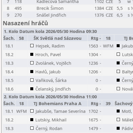
7
118
Kadlecová Samantha
1102
CZE
5
w 
8
495
Brecik Šimon
1384
CZE
5,5
s 
9
270
Snášel Jindřich
1376
CZE
6,5
s 
Nasazení hráčů
1. Kolo Datum kola 2026/05/30 Hodina 09:30
Šach.
58
ŠK Světlá nad Sázavou
Rtg
-
18
TJ 
18.1
Hejsek, Radim
1563
-
WFM
Jakub
18.2
Hroch, Pavel
1304
-
Lutsk
18.3
Zvolánek, Vojtěch
1236
-
Černý
18.4
Havlů, Jakub
1206
-
Balty
18.5
Vaňková, Šárka
0
-
Černý
18.6
Čelanský, Jindřich
0
-
Novák
2. Kolo Datum kola 2026/05/30 Hodina 11:00
Šach.
18
TJ Bohemians Praha A
Rtg
-
39
Šachový 
18.1
WFM
Jakubše, Tamae Severína
1702
-
Motl,
18.2
Lutskiy, Mikhail
1675
-
Málek
18.3
Černý, Rodan
1479
-
Pádiv