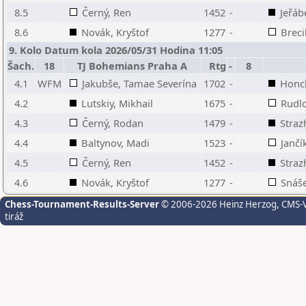
8.5
Černý, Ren
1452
-
Jeřáb
8.6
Novák, Kryštof
1277
-
Breci
9. Kolo Datum kola 2026/05/31 Hodina 11:05
Šach.
18
TJ Bohemians Praha A
Rtg
-
8
4.1
WFM
Jakubše, Tamae Severína
1702
-
Honc
4.2
Lutskiy, Mikhail
1675
-
Rudl
4.3
Černý, Rodan
1479
-
Straz
4.4
Baltynov, Madi
1523
-
Jančí
4.5
Černý, Ren
1452
-
Straz
4.6
Novák, Kryštof
1277
-
Snáše
Chess-Tournament-Results-Server
© 2006-2026 Heinz Herzog
, CMS-
tiráž