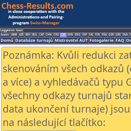
Logged on: Gast
Arabic
ARM
AZE
BIH
BUL
CAT
CHN
CRO
CZE
DEN
ENG
ESP
FAI
FIN
FRA
GER
GRE
INA
I
Domů
Databáze turnajů
Mistrovství AUT
Fotogalerie
FAQ
On
Poznámka: Kvůli redukci za
skenováním všech odkazů (
a více) a vyhledávačů typu 
všechny odkazy turnajů star
data ukončení turnaje) jsou
na následující tlačítko: