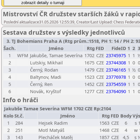
Mistrovství ČR družstev starších žáků v ra
Poslední aktualizace31.05.2026 12:55:39, Creator/Last Upload: Chess Federati
Sestava družstev s výsledky jednotlivců
3. TJ Bohemians Praha A (Rtg prům.:1518, PH 1: 14 / PH 2: 93
Šach.
Jméno
Rtg
FED
FideID
1
2
1
WFM
Jakubše, Tamae Severína
1702
CZE
23745975
1
1
2
Lutskiy, Mikhail
1675
CZE
23744308
1
0
3
Černý, Rodan
1479
CZE
23746165
1
½
4
Baltynov, Madi
1523
CZE
23776978
1
0
5
Černý, Ren
1452
CZE
23754559
1
1
6
Novák, Kryštof
1277
CZE
23764090
1
1
Info o hráči
Jakubše Tamae Severína WFM 1702 CZE Rp:2104
Kolo
St.č.
Jméno
Rtg
FED
Body
Výs
1
284
Hejsek Radim
1563
CZE
6
s 
2
251
Motl Matyáš
1468
CZE
4
w 
3
143
Plecháček Matěj
1857
CZE
4,5
s 