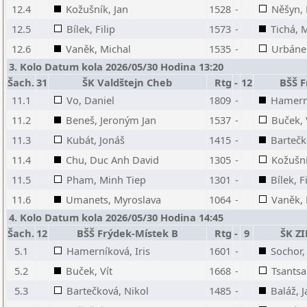
12.4
Kožušník, Jan
1528
-
Něšyn,
12.5
Bílek, Filip
1573
-
Tichá, 
12.6
Vaněk, Michal
1535
-
Urbáne
3. Kolo Datum kola 2026/05/30 Hodina 13:20
Šach.
31
ŠK Valdštejn Cheb
Rtg
-
12
BŠŠ F
11.1
Vo, Daniel
1809
-
Hamerní
11.2
Beneš, Jeroným Jan
1537
-
Buček, 
11.3
Kubát, Jonáš
1415
-
Bartečk
11.4
Chu, Duc Anh David
1305
-
Kožušní
11.5
Pham, Minh Tiep
1301
-
Bílek, F
11.6
Umanets, Myroslava
1064
-
Vaněk, 
4. Kolo Datum kola 2026/05/30 Hodina 14:45
Šach.
12
BŠŠ Frýdek-Místek B
Rtg
-
9
ŠK Z
5.1
Hamerníková, Iris
1601
-
Sochor,
5.2
Buček, Vít
1668
-
Tsantsa
5.3
Bartečková, Nikol
1485
-
Baláž, 