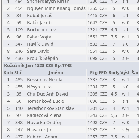
1
484
Shcherbatykh Kirian
1330
CZE
1,5
s 1
3
2
454
Nguyen Minh Khang Tomáš
1355
CZE
5
w 0
3
3
34
Kubát Jonáš
1415
CZE
6
s 1
3
4
59
Baláž Jakub
1643
CZE
5
w 0
3
5
109
Bochenin Lev
1321
CZE
4,5
s 1
3
6
96
Rybár Vojta
1552
CZE
7,5
w 1
3
7
347
Havlík David
1532
CZE
7
s 0
3
8
246
Šára David
1551
CZE
5
w 0
3
9
436
Kroulík Štěpán
1698
CZE
5
s ½
3
Kožušník Jan 1528 CZE Rp:1748
Kolo
St.č.
Jméno
Rtg
FED
Body
Výsl.
Šac
1
485
Bessonov Nikolai
1337
CZE
3
w 1
4
2
455
Něšyn Luka
1334
CZE
5
s 0
4
3
35
Chu Duc Anh David
1305
CZE
4,5
w 1
4
4
60
Tománková Lucie
1696
CZE
5
s 1
4
5
110
Tereshonkov Stanislav
1301
CZE
4
w 1
4
6
97
Kadlecová Alena
1343
CZE
5,5
s ½
4
7
348
Hovorka Ondřej
1498
CZE
7
w 0
4
8
247
Hlaváček Jiří
1532
CZE
7
s ½
4
9
437
Kubíček Adam
1357
CZE
3,5
w 1
4