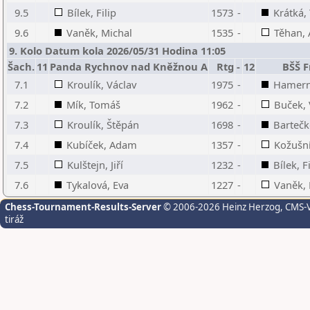
9.5
Bílek, Filip
1573
-
Krátká,
9.6
Vaněk, Michal
1535
-
Těhan, 
9. Kolo Datum kola 2026/05/31 Hodina 11:05
Šach.
11
Panda Rychnov nad Kněžnou A
Rtg
-
12
BŠŠ F
7.1
Kroulík, Václav
1975
-
Hamerní
7.2
Mík, Tomáš
1962
-
Buček, 
7.3
Kroulík, Štěpán
1698
-
Bartečk
7.4
Kubíček, Adam
1357
-
Kožušní
7.5
Kulštejn, Jiří
1232
-
Bílek, F
7.6
Tykalová, Eva
1227
-
Vaněk, 
Chess-Tournament-Results-Server
© 2006-2026 Heinz Herzog
, CMS-
tiráž