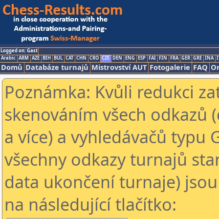
Logged on: Gast
Arabic
ARM
AZE
BIH
BUL
CAT
CHN
CRO
CZE
DEN
ENG
ESP
FAI
FIN
FRA
GER
GRE
INA
I
Domů
Databáze turnajů
Mistrovství AUT
Fotogalerie
FAQ
On
Poznámka: Kvůli redukci za
skenováním všech odkazů (
a více) a vyhledávačů typu 
všechny odkazy turnajů star
data ukončení turnaje) jsou
na následující tlačítko: