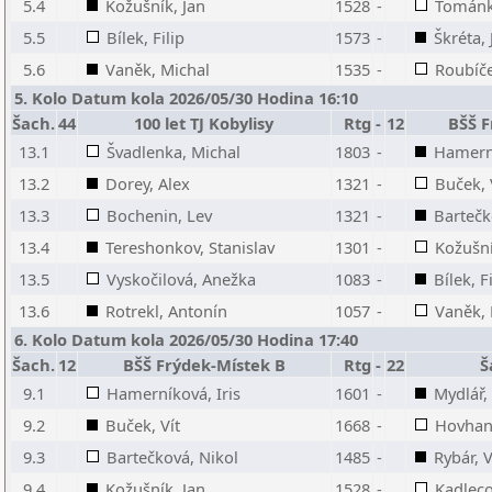
5.4
Kožušník, Jan
1528
-
Tománk
5.5
Bílek, Filip
1573
-
Škréta, 
5.6
Vaněk, Michal
1535
-
Roubíče
5. Kolo Datum kola 2026/05/30 Hodina 16:10
Šach.
44
100 let TJ Kobylisy
Rtg
-
12
BŠŠ F
13.1
Švadlenka, Michal
1803
-
Hamerní
13.2
Dorey, Alex
1321
-
Buček, 
13.3
Bochenin, Lev
1321
-
Bartečk
13.4
Tereshonkov, Stanislav
1301
-
Kožušní
13.5
Vyskočilová, Anežka
1083
-
Bílek, F
13.6
Rotrekl, Antonín
1057
-
Vaněk, 
6. Kolo Datum kola 2026/05/30 Hodina 17:40
Šach.
12
BŠŠ Frýdek-Místek B
Rtg
-
22
Š
9.1
Hamerníková, Iris
1601
-
Mydlář,
9.2
Buček, Vít
1668
-
Hovhan
9.3
Bartečková, Nikol
1485
-
Rybár, 
9.4
Kožušník, Jan
1528
-
Kadleco