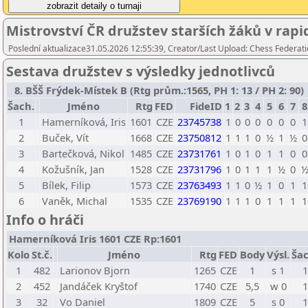
Mistrovství ČR družstev starších žáků v ra
Poslední aktualizace31.05.2026 12:55:39, Creator/Last Upload: Chess Federati
Sestava družstev s výsledky jednotlivců
8. BŠŠ Frýdek-Místek B (Rtg prům.:1565, PH 1: 13 / PH 2: 90)
Šach.
Jméno
Rtg
FED
FideID
1
2
3
4
5
6
7
8
1
Hamerníková, Iris
1601
CZE
23745738
1
0
0
0
0
0
0
1
2
Buček, Vít
1668
CZE
23750812
1
1
1
0
½
1
½
0
3
Bartečková, Nikol
1485
CZE
23731761
1
0
1
0
1
1
0
0
4
Kožušník, Jan
1528
CZE
23731796
1
0
1
1
1
½
0
5
Bílek, Filip
1573
CZE
23763493
1
1
0
½
1
0
1
1
6
Vaněk, Michal
1535
CZE
23769190
1
1
1
0
1
1
1
1
Info o hráči
Hamerníková Iris 1601 CZE Rp:1601
Kolo
St.č.
Jméno
Rtg
FED
Body
Výsl.
Šac
1
482
Larionov Bjorn
1265
CZE
1
s 1
1
2
452
Jandáček Kryštof
1740
CZE
5,5
w 0
1
3
32
Vo Daniel
1809
CZE
5
s 0
1