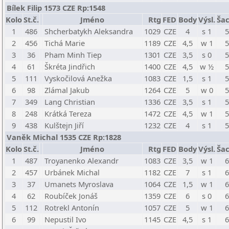
Bílek Filip 1573 CZE Rp:1548
Kolo
St.č.
Jméno
Rtg
FED
Body
Výsl.
Šac
1
486
Shcherbatykh Aleksandra
1029
CZE
4
s 1
5
2
456
Tichá Marie
1189
CZE
4,5
w 1
5
3
36
Pham Minh Tiep
1301
CZE
3,5
s 0
5
4
61
Škréta Jindřich
1400
CZE
4,5
w ½
5
5
111
Vyskočilová Anežka
1083
CZE
1,5
s 1
5
6
98
Zlámal Jakub
1264
CZE
5
w 0
5
7
349
Lang Christian
1336
CZE
3,5
s 1
5
8
248
Krátká Tereza
1472
CZE
4,5
w 1
5
9
438
Kulštejn Jiří
1232
CZE
4
s 1
5
Vaněk Michal 1535 CZE Rp:1828
Kolo
St.č.
Jméno
Rtg
FED
Body
Výsl.
Šac
1
487
Troyanenko Alexandr
1083
CZE
3,5
w 1
6
2
457
Urbánek Michal
1182
CZE
7
s 1
6
3
37
Umanets Myroslava
1064
CZE
1,5
w 1
6
4
62
Roubíček Jonáš
1359
CZE
6
s 0
6
5
112
Rotrekl Antonín
1057
CZE
5
w 1
6
6
99
Nepustil Ivo
1145
CZE
4,5
s 1
6