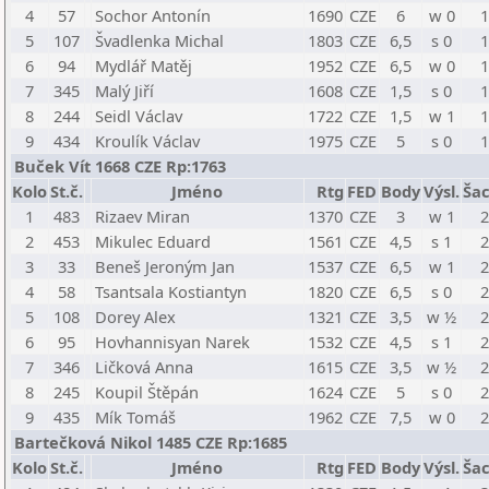
4
57
Sochor Antonín
1690
CZE
6
w 0
1
5
107
Švadlenka Michal
1803
CZE
6,5
s 0
1
6
94
Mydlář Matěj
1952
CZE
6,5
w 0
1
7
345
Malý Jiří
1608
CZE
1,5
s 0
1
8
244
Seidl Václav
1722
CZE
1,5
w 1
1
9
434
Kroulík Václav
1975
CZE
5
s 0
1
Buček Vít 1668 CZE Rp:1763
Kolo
St.č.
Jméno
Rtg
FED
Body
Výsl.
Šac
1
483
Rizaev Miran
1370
CZE
3
w 1
2
2
453
Mikulec Eduard
1561
CZE
4,5
s 1
2
3
33
Beneš Jeroným Jan
1537
CZE
6,5
w 1
2
4
58
Tsantsala Kostiantyn
1820
CZE
6,5
s 0
2
5
108
Dorey Alex
1321
CZE
3,5
w ½
2
6
95
Hovhannisyan Narek
1532
CZE
4,5
s 1
2
7
346
Ličková Anna
1615
CZE
3,5
w ½
2
8
245
Koupil Štěpán
1624
CZE
5
s 0
2
9
435
Mík Tomáš
1962
CZE
7,5
w 0
2
Bartečková Nikol 1485 CZE Rp:1685
Kolo
St.č.
Jméno
Rtg
FED
Body
Výsl.
Šac