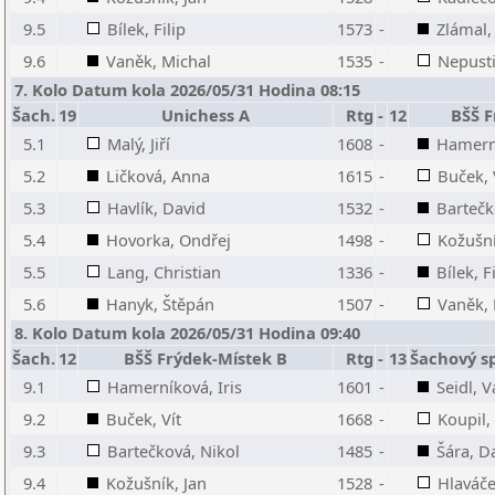
9.5
Bílek, Filip
1573
-
Zlámal,
9.6
Vaněk, Michal
1535
-
Nepusti
7. Kolo Datum kola 2026/05/31 Hodina 08:15
Šach.
19
Unichess A
Rtg
-
12
BŠŠ F
5.1
Malý, Jiří
1608
-
Hamerní
5.2
Ličková, Anna
1615
-
Buček, 
5.3
Havlík, David
1532
-
Bartečk
5.4
Hovorka, Ondřej
1498
-
Kožušní
5.5
Lang, Christian
1336
-
Bílek, F
5.6
Hanyk, Štěpán
1507
-
Vaněk, 
8. Kolo Datum kola 2026/05/31 Hodina 09:40
Šach.
12
BŠŠ Frýdek-Místek B
Rtg
-
13
Šachový sp
9.1
Hamerníková, Iris
1601
-
Seidl, V
9.2
Buček, Vít
1668
-
Koupil,
9.3
Bartečková, Nikol
1485
-
Šára, D
9.4
Kožušník, Jan
1528
-
Hlaváček