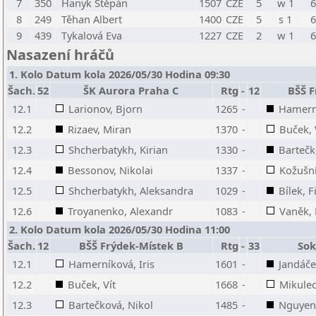
7
350
Hanyk Štěpán
1507
CZE
5
w 1
6
8
249
Těhan Albert
1400
CZE
5
s 1
6
9
439
Tykalová Eva
1227
CZE
2
w 1
6
Nasazení hráčů
1. Kolo Datum kola 2026/05/30 Hodina 09:30
Šach.
52
ŠK Aurora Praha C
Rtg
-
12
BŠŠ F
12.1
Larionov, Bjorn
1265
-
Hamerní
12.2
Rizaev, Miran
1370
-
Buček, 
12.3
Shcherbatykh, Kirian
1330
-
Bartečk
12.4
Bessonov, Nikolai
1337
-
Kožušní
12.5
Shcherbatykh, Aleksandra
1029
-
Bílek, F
12.6
Troyanenko, Alexandr
1083
-
Vaněk, 
2. Kolo Datum kola 2026/05/30 Hodina 11:00
Šach.
12
BŠŠ Frýdek-Místek B
Rtg
-
33
Sok
12.1
Hamerníková, Iris
1601
-
Jandáče
12.2
Buček, Vít
1668
-
Mikulec
12.3
Bartečková, Nikol
1485
-
Nguyen