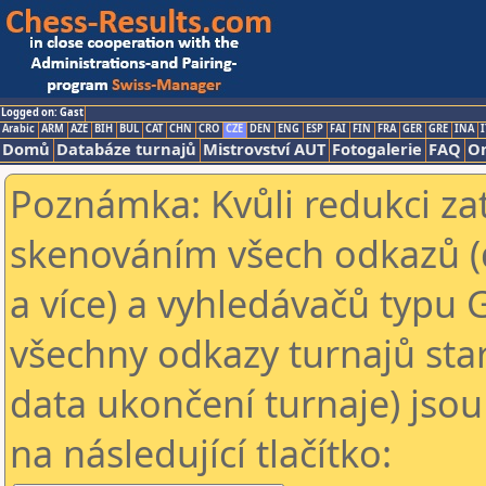
Logged on: Gast
Arabic
ARM
AZE
BIH
BUL
CAT
CHN
CRO
CZE
DEN
ENG
ESP
FAI
FIN
FRA
GER
GRE
INA
I
Domů
Databáze turnajů
Mistrovství AUT
Fotogalerie
FAQ
On
Poznámka: Kvůli redukci za
skenováním všech odkazů (
a více) a vyhledávačů typu 
všechny odkazy turnajů star
data ukončení turnaje) jsou
na následující tlačítko: