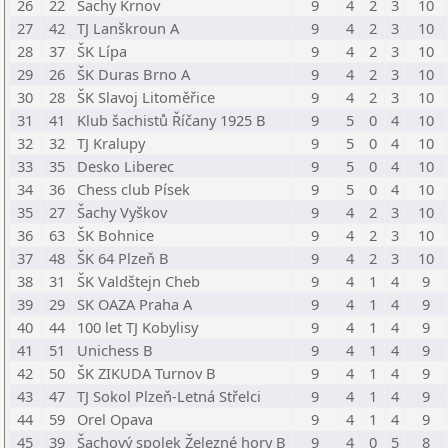
26
22
Šachy Krnov
9
4
2
3
10
27
42
TJ Lanškroun A
9
4
2
3
10
28
37
ŠK Lípa
9
4
2
3
10
29
26
ŠK Duras Brno A
9
4
2
3
10
30
28
ŠK Slavoj Litoměřice
9
4
2
3
10
31
41
Klub šachistů Říčany 1925 B
9
5
0
4
10
32
32
TJ Kralupy
9
5
0
4
10
33
35
Desko Liberec
9
5
0
4
10
34
36
Chess club Písek
9
5
0
4
10
35
27
Šachy Vyškov
9
4
2
3
10
36
63
ŠK Bohnice
9
4
2
3
10
37
48
ŠK 64 Plzeň B
9
4
2
3
10
38
31
ŠK Valdštejn Cheb
9
4
1
4
9
39
29
SK OAZA Praha A
9
4
1
4
9
40
44
100 let TJ Kobylisy
9
4
1
4
9
41
51
Unichess B
9
4
1
4
9
42
50
ŠK ZIKUDA Turnov B
9
4
1
4
9
43
47
TJ Sokol Plzeň-Letná Střelci
9
4
1
4
9
44
59
Orel Opava
9
4
1
4
9
45
39
Šachový spolek Železné hory B
9
4
0
5
8