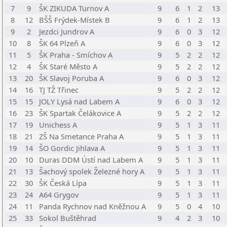
7
9
ŠK ZIKUDA Turnov A
9
6
1
2
13
8
12
BŠŠ Frýdek-Místek B
9
6
1
2
13
9
2
Jezdci Jundrov A
9
6
0
3
12
10
8
ŠK 64 Plzeň A
9
6
0
3
12
11
5
ŠK Praha - Smíchov A
9
5
2
2
12
12
4
ŠK Staré Město A
9
5
2
2
12
13
20
ŠK Slavoj Poruba A
9
6
0
3
12
14
16
TJ TŽ Třinec
9
5
2
2
12
15
15
JOLY Lysá nad Labem A
9
6
0
3
12
16
23
ŠK Spartak Čelákovice A
9
5
2
2
12
17
19
Unichess A
9
5
1
3
11
18
21
ZŠ Na Smetance Praha A
9
5
1
3
11
19
14
ŠO Gordic Jihlava A
9
5
1
3
11
20
10
Duras DDM Ústí nad Labem A
9
5
1
3
11
21
13
Šachový spolek Železné hory A
9
5
1
3
11
22
30
ŠK Česká Lípa
9
5
1
3
11
23
24
A64 Grygov
9
5
1
3
11
24
11
Panda Rychnov nad Kněžnou A
9
5
0
4
10
25
33
Sokol Buštěhrad
9
4
2
3
10