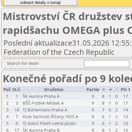
Mistrovství ČR družstev s
rapidšachu OMEGA plus
Poslední aktualizace31.05.2026 12:55
Federation of the Czech Republic
Search for team
Konečné pořadí po 9 kole
Poř.
St.č.
Družstvo
Partie
+
=
-
PH 1
1
1
ŠK Aurora Praha A
9
8
1
0
17
2
3
BŠŠ Frýdek-Místek A
9
8
1
0
17
3
18
TJ Bohemians Praha A
9
7
0
2
14
4
7
Klub šachistů Říčany 1925 A
9
6
1
2
13
5
6
TJ Sokol Plzeň-Letná Jezdci
9
6
1
2
13
6
17
ŠK Aurora Praha B
9
6
1
2
13