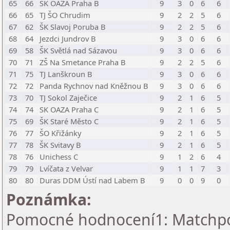
65
66
SK OAZA Praha B
9
3
0
6
6
66
65
TJ ŠO Chrudim
9
2
2
5
6
67
62
ŠK Slavoj Poruba B
9
2
2
5
6
68
64
Jezdci Jundrov B
9
3
0
6
6
69
58
ŠK Světlá nad Sázavou
9
3
0
6
6
70
71
ZŠ Na Smetance Praha B
9
2
2
5
6
71
75
TJ Lanškroun B
9
3
0
6
6
72
72
Panda Rychnov nad Kněžnou B
9
3
0
6
6
73
70
TJ Sokol Zaječice
9
2
1
6
5
74
74
SK OAZA Praha C
9
2
1
6
5
75
69
ŠK Staré Město C
9
2
1
6
5
76
77
ŠO Křižánky
9
2
1
6
5
77
78
ŠK Svitavy B
9
2
1
6
5
78
76
Unichess C
9
1
2
6
4
79
79
Lvíčata z Velvar
9
1
1
7
3
80
80
Duras DDM Ústí nad Labem B
9
0
0
9
0
Poznámka:
Pomocné hodnocení1: Matchpoin