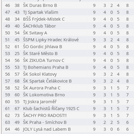
46
38
ŠK Duras Brno B
9
3
2
4
8
47
43
TJ Spartak Vlašim
9
4
0
5
8
48
34
BŠŠ Frýdek-Místek C
9
4
0
5
8
49
40
ŠACHklub Tábor
9
4
0
5
8
50
54
ŠK Svitavy A
9
4
0
5
8
51
45
ŠSPM Lipky Hradec Králové
9
3
2
4
8
52
61
ŠO Gordic Jihlava B
9
4
0
5
8
53
25
ŠK Staré Město B
9
4
0
5
8
54
56
ŠK ZIKUDA Turnov C
9
4
0
5
8
55
53
TJ Bohemians Praha B
9
4
0
5
8
56
57
ŠK Sokol Klatovy
9
3
2
4
8
57
68
ŠK Spartak Čelákovice B
9
3
2
4
8
58
52
ŠK Aurora Praha C
9
3
1
5
7
59
60
ŠK Lokomotiva Brno
9
3
1
5
7
60
55
TJ Jiskra Jaroměř
9
3
1
5
7
61
67
Klub šachistů Říčany 1925 C
9
3
1
5
7
62
73
ŠACHY PRO RADOST!!
9
3
1
5
7
63
49
ŠK Praha - Smíchov B
9
2
2
5
6
64
46
JOLY Lysá nad Labem B
9
3
0
6
6