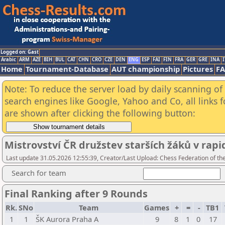
Logged on: Gast
Arabic
ARM
AZE
BIH
BUL
CAT
CHN
CRO
CZE
DEN
ENG
ESP
FAI
FIN
FRA
GER
GRE
INA
I
Home
Tournament-Database
AUT championship
Pictures
F
Note: To reduce the server load by daily scanning of a
search engines like Google, Yahoo and Co, all links 
are shown after clicking the following button:
Mistrovství ČR družstev starších žáků v ra
Last update 31.05.2026 12:55:39, Creator/Last Upload: Chess Federation of th
Search for team
Final Ranking after 9 Rounds
Rk.
SNo
Team
Games
+
=
-
TB1
1
1
ŠK Aurora Praha A
9
8
1
0
17