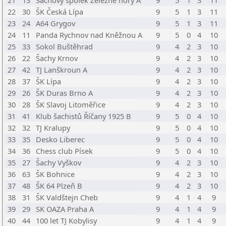
21
13
Šachový spolek Železné hory A
9
5
1
3
11
22
30
ŠK Česká Lípa
9
5
1
3
11
23
24
A64 Grygov
9
5
1
3
11
24
11
Panda Rychnov nad Kněžnou A
9
5
0
4
10
25
33
Sokol Buštěhrad
9
4
2
3
10
26
22
Šachy Krnov
9
4
2
3
10
27
42
TJ Lanškroun A
9
4
2
3
10
28
37
ŠK Lípa
9
4
2
3
10
29
26
ŠK Duras Brno A
9
4
2
3
10
30
28
ŠK Slavoj Litoměřice
9
4
2
3
10
31
41
Klub šachistů Říčany 1925 B
9
5
0
4
10
32
32
TJ Kralupy
9
5
0
4
10
33
35
Desko Liberec
9
5
0
4
10
34
36
Chess club Písek
9
5
0
4
10
35
27
Šachy Vyškov
9
4
2
3
10
36
63
ŠK Bohnice
9
4
2
3
10
37
48
ŠK 64 Plzeň B
9
4
2
3
10
38
31
ŠK Valdštejn Cheb
9
4
1
4
9
39
29
SK OAZA Praha A
9
4
1
4
9
40
44
100 let TJ Kobylisy
9
4
1
4
9