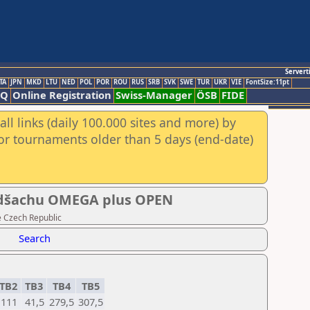
Servert
TA
JPN
MKD
LTU
NED
POL
POR
ROU
RUS
SRB
SVK
SWE
TUR
UKR
VIE
FontSize:11pt
AQ
Online Registration
Swiss-Manager
ÖSB
FIDE
ll links (daily 100.000 sites and more) by
for tournaments older than 5 days (end-date)
pidšachu OMEGA plus OPEN
e Czech Republic
Search
TB2
TB3
TB4
TB5
111
41,5
279,5
307,5