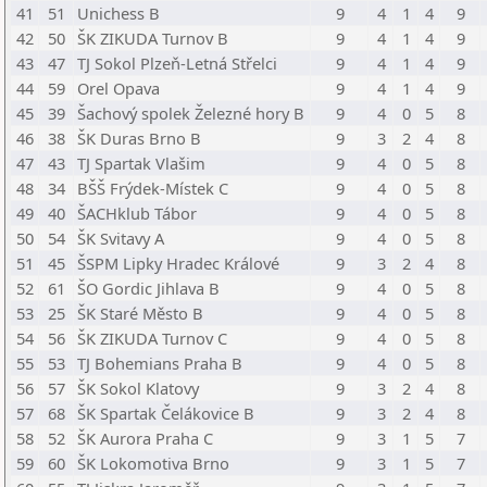
41
51
Unichess B
9
4
1
4
9
42
50
ŠK ZIKUDA Turnov B
9
4
1
4
9
43
47
TJ Sokol Plzeň-Letná Střelci
9
4
1
4
9
44
59
Orel Opava
9
4
1
4
9
45
39
Šachový spolek Železné hory B
9
4
0
5
8
46
38
ŠK Duras Brno B
9
3
2
4
8
47
43
TJ Spartak Vlašim
9
4
0
5
8
48
34
BŠŠ Frýdek-Místek C
9
4
0
5
8
49
40
ŠACHklub Tábor
9
4
0
5
8
50
54
ŠK Svitavy A
9
4
0
5
8
51
45
ŠSPM Lipky Hradec Králové
9
3
2
4
8
52
61
ŠO Gordic Jihlava B
9
4
0
5
8
53
25
ŠK Staré Město B
9
4
0
5
8
54
56
ŠK ZIKUDA Turnov C
9
4
0
5
8
55
53
TJ Bohemians Praha B
9
4
0
5
8
56
57
ŠK Sokol Klatovy
9
3
2
4
8
57
68
ŠK Spartak Čelákovice B
9
3
2
4
8
58
52
ŠK Aurora Praha C
9
3
1
5
7
59
60
ŠK Lokomotiva Brno
9
3
1
5
7