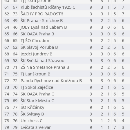
60
55
TJ Jiskra Jaroměř
9
3
1
5
7
61
67
Klub šachistů Říčany 1925 C
9
3
1
5
7
62
73
ŠACHY PRO RADOST!!
9
3
1
5
7
63
49
ŠK Praha - Smíchov B
9
2
2
5
6
64
46
JOLY Lysá nad Labem B
9
3
0
6
6
65
66
SK OAZA Praha B
9
3
0
6
6
66
65
TJ ŠO Chrudim
9
2
2
5
6
67
62
ŠK Slavoj Poruba B
9
2
2
5
6
68
64
Jezdci Jundrov B
9
3
0
6
6
69
58
ŠK Světlá nad Sázavou
9
3
0
6
6
70
71
ZŠ Na Smetance Praha B
9
2
2
5
6
71
75
TJ Lanškroun B
9
3
0
6
6
72
72
Panda Rychnov nad Kněžnou B
9
3
0
6
6
73
70
TJ Sokol Zaječice
9
2
1
6
5
74
74
SK OAZA Praha C
9
2
1
6
5
75
69
ŠK Staré Město C
9
2
1
6
5
76
77
ŠO Křižánky
9
2
1
6
5
77
78
ŠK Svitavy B
9
2
1
6
5
78
76
Unichess C
9
1
2
6
4
79
79
Lvíčata z Velvar
9
1
1
7
3