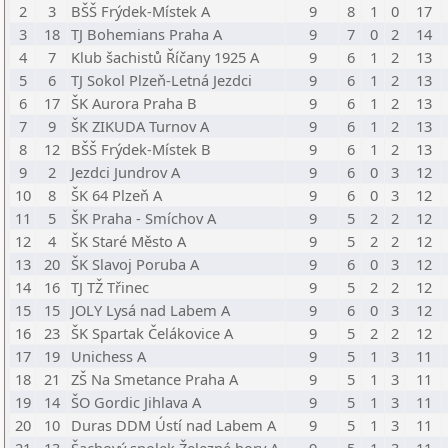
2
3
BŠŠ Frýdek-Místek A
9
8
1
0
17
3
18
TJ Bohemians Praha A
9
7
0
2
14
4
7
Klub šachistů Říčany 1925 A
9
6
1
2
13
5
6
TJ Sokol Plzeň-Letná Jezdci
9
6
1
2
13
6
17
ŠK Aurora Praha B
9
6
1
2
13
7
9
ŠK ZIKUDA Turnov A
9
6
1
2
13
8
12
BŠŠ Frýdek-Místek B
9
6
1
2
13
9
2
Jezdci Jundrov A
9
6
0
3
12
10
8
ŠK 64 Plzeň A
9
6
0
3
12
11
5
ŠK Praha - Smíchov A
9
5
2
2
12
12
4
ŠK Staré Město A
9
5
2
2
12
13
20
ŠK Slavoj Poruba A
9
6
0
3
12
14
16
TJ TŽ Třinec
9
5
2
2
12
15
15
JOLY Lysá nad Labem A
9
6
0
3
12
16
23
ŠK Spartak Čelákovice A
9
5
2
2
12
17
19
Unichess A
9
5
1
3
11
18
21
ZŠ Na Smetance Praha A
9
5
1
3
11
19
14
ŠO Gordic Jihlava A
9
5
1
3
11
20
10
Duras DDM Ústí nad Labem A
9
5
1
3
11