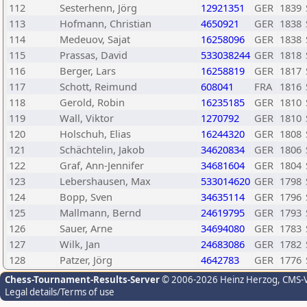
112
Sesterhenn, Jörg
12921351
GER
1839
113
Hofmann, Christian
4650921
GER
1838
114
Medeuov, Sajat
16258096
GER
1838
115
Prassas, David
533038244
GER
1818
116
Berger, Lars
16258819
GER
1817
117
Schott, Reimund
608041
FRA
1816
118
Gerold, Robin
16235185
GER
1810
119
Wall, Viktor
1270792
GER
1810
120
Holschuh, Elias
16244320
GER
1808
121
Schächtelin, Jakob
34620834
GER
1806
122
Graf, Ann-Jennifer
34681604
GER
1804
123
Lebershausen, Max
533014620
GER
1798
124
Bopp, Sven
34635114
GER
1796
125
Mallmann, Bernd
24619795
GER
1793
126
Sauer, Arne
34694080
GER
1783
127
Wilk, Jan
24683086
GER
1782
128
Patzer, Jörg
4642783
GER
1776
Chess-Tournament-Results-Server
© 2006-2026 Heinz Herzog
, CMS-
Legal details/Terms of use