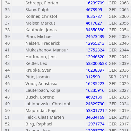
34
Schrepp, Florian
16239709
GER
2068
35
Slany, Ralph
4673999
GER
2065
36
Köllner, Christof
4635787
GER
2060
37
Meiser, Markus
4617827
GER
2056
38
Kaufhold, Jonas
34650580
GER
2054
39
Pfarr, Michael
24673439
GER
2050
40
Neisen, Frederick
12955213
GER
2046
41
Mukazhanov, Mansur
13752324
GER
2044
42
Hoffmann, Jens
12946320
GER
2042
43
Keßler, Leo
533000638
GER
2039
44
Krupke, Sven
16238397
GER
2036
45
Pitic, Jasmin
912590
SRB
2031
46
Voigt, Anastasia
16235223
GER
2029
47
Lauterbach, Kolja
16235916
GER
2027
48
Busch, Lorenz
4692136
GER
2025
49
Jablonowski, Christoph
24629790
GER
2024
50
Majumdar, Rajit
533017212
GER
2019
51
Feick, Claas Marten
34634169
GER
2018
52
Birg, Raphael
12971774
GER
2017
53
Grieme, Jens
12998770
GER
2013