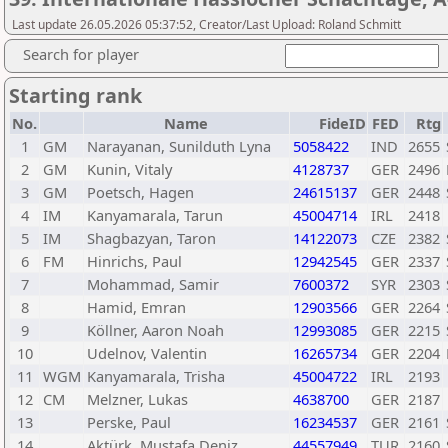
Last update 26.05.2026 05:37:52, Creator/Last Upload: Roland Schmitt
Search for player
Starting rank
No.
Name
FideID
FED
Rtg
1
GM
Narayanan, Sunilduth Lyna
5058422
IND
2655
2
GM
Kunin, Vitaly
4128737
GER
2496
3
GM
Poetsch, Hagen
24615137
GER
2448
4
IM
Kanyamarala, Tarun
45004714
IRL
2418
5
IM
Shagbazyan, Taron
14122073
CZE
2382
6
FM
Hinrichs, Paul
12942545
GER
2337
7
Mohammad, Samir
7600372
SYR
2303
8
Hamid, Emran
12903566
GER
2264
9
Köllner, Aaron Noah
12993085
GER
2215
10
Udelnov, Valentin
16265734
GER
2204
11
WGM
Kanyamarala, Trisha
45004722
IRL
2193
12
CM
Melzner, Lukas
4638700
GER
2187
13
Perske, Paul
16234537
GER
2161
14
Aktürk, Mustafa Deniz
44557949
TUR
2160