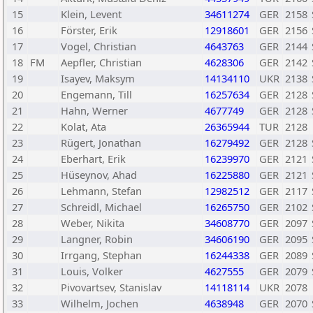
15
Klein, Levent
34611274
GER
2158
16
Förster, Erik
12918601
GER
2156
17
Vogel, Christian
4643763
GER
2144
18
FM
Aepfler, Christian
4628306
GER
2142
19
Isayev, Maksym
14134110
UKR
2138
20
Engemann, Till
16257634
GER
2128
21
Hahn, Werner
4677749
GER
2128
22
Kolat, Ata
26365944
TUR
2128
23
Rügert, Jonathan
16279492
GER
2128
24
Eberhart, Erik
16239970
GER
2121
25
Hüseynov, Ahad
16225880
GER
2121
26
Lehmann, Stefan
12982512
GER
2117
27
Schreidl, Michael
16265750
GER
2102
28
Weber, Nikita
34608770
GER
2097
29
Langner, Robin
34606190
GER
2095
30
Irrgang, Stephan
16244338
GER
2089
31
Louis, Volker
4627555
GER
2079
32
Pivovartsev, Stanislav
14118114
UKR
2078
33
Wilhelm, Jochen
4638948
GER
2070