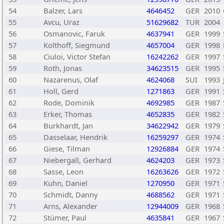
54
Balzer, Lars
4646452
GER
2010
55
Avcu, Uraz
51629682
TUR
2004
56
Osmanovic, Faruk
4637941
GER
1999
57
Kolthoff, Siegmund
4657004
GER
1998
58
Ciuloi, Victor Stefan
16242262
GER
1997
59
Roth, Jonas
34623515
GER
1995
60
Nazarenus, Olaf
4624068
SUI
1993
61
Holl, Gerd
1271863
GER
1991
62
Rode, Dominik
4692985
GER
1987
63
Erker, Thomas
4652835
GER
1982
64
Burkhardt, Jan
34622942
GER
1979
65
Dasselaar, Hendrik
16259297
GER
1974
66
Giese, Tilman
12926884
GER
1974
67
Niebergall, Gerhard
4624203
GER
1973
68
Sasse, Leon
16263626
GER
1972
69
Kuhn, Daniel
1270950
GER
1971
70
Schmidt, Danny
4688562
GER
1971
71
Arns, Alexander
12944009
GER
1968
72
Stümer, Paul
4635841
GER
1967