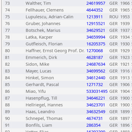
73
Walther, Tim
24619957
GER
1966
74
Fellhauer, Clemens
4644352
GER
1965
75
Lupulescu, Adrian-Calin
1213911
ROU
1953
76
Gruber, Johannes
12915521
GER
1939
77
Botschek, Marius
34629521
GER
1937
78
Latka, Kacper
34659994
GER
1934
79
Gutfleisch, Florian
16205375
GER
1930
80
Haffner, Ernst Georg Prof. Dr.
1270068
GER
1929
81
Emmerich, Dirk
4628187
GER
1923
82
Sidon, Mike
24687634
GER
1921
83
Mayer, Lucas
34699562
GER
1916
84
Hinkel, Simon
34612440
GER
1913
85
Gerhardt, Pascal
1271732
GER
1906
86
Miao, Yifu
533031495
GER
1904
87
Hasenpflug, Till
34646221
GER
1900
88
Hellriegel, Hannes
34623701
GER
1900
89
Haas, Leandro
34632549
GER
1899
90
Schnepel, Thomas
4674731
GER
1897
91
Bonfils, Liam
286354
GER
1896
92
Vetter, Elias
16292200
GER
1893