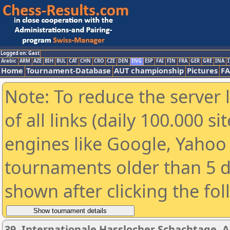
Logged on: Gast
Arabic
ARM
AZE
BIH
BUL
CAT
CHN
CRO
CZE
DEN
ENG
ESP
FAI
FIN
FRA
GER
GRE
INA
I
Home
Tournament-Database
AUT championship
Pictures
F
Note: To reduce the server 
of all links (daily 100.000 s
engines like Google, Yahoo a
tournaments older than 5 d
shown after clicking the fo
39. Internationale Hasslocher Schachtage, A