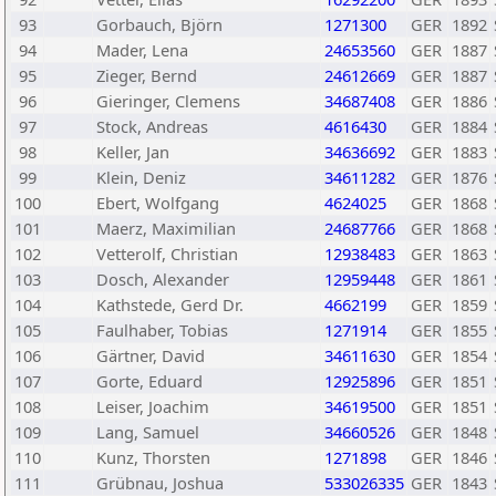
93
Gorbauch, Björn
1271300
GER
1892
94
Mader, Lena
24653560
GER
1887
95
Zieger, Bernd
24612669
GER
1887
96
Gieringer, Clemens
34687408
GER
1886
97
Stock, Andreas
4616430
GER
1884
98
Keller, Jan
34636692
GER
1883
99
Klein, Deniz
34611282
GER
1876
100
Ebert, Wolfgang
4624025
GER
1868
101
Maerz, Maximilian
24687766
GER
1868
102
Vetterolf, Christian
12938483
GER
1863
103
Dosch, Alexander
12959448
GER
1861
104
Kathstede, Gerd Dr.
4662199
GER
1859
105
Faulhaber, Tobias
1271914
GER
1855
106
Gärtner, David
34611630
GER
1854
107
Gorte, Eduard
12925896
GER
1851
108
Leiser, Joachim
34619500
GER
1851
109
Lang, Samuel
34660526
GER
1848
110
Kunz, Thorsten
1271898
GER
1846
111
Grübnau, Joshua
533026335
GER
1843