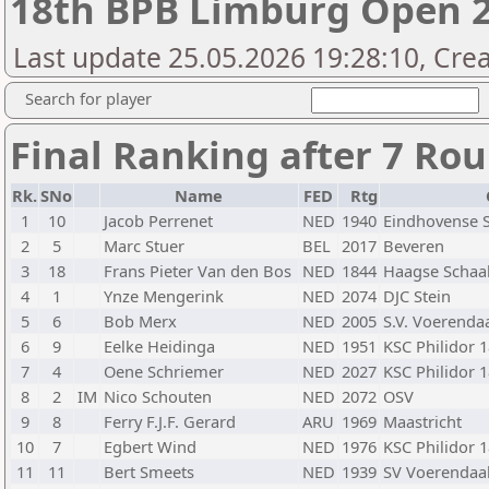
18th BPB Limburg Open 2
Last update 25.05.2026 19:28:10, Cre
Search for player
Final Ranking after 7 Ro
Rk.
SNo
Name
FED
Rtg
1
10
Jacob Perrenet
NED
1940
Eindhovense 
2
5
Marc Stuer
BEL
2017
Beveren
3
18
Frans Pieter Van den Bos
NED
1844
Haagse Schaa
4
1
Ynze Mengerink
NED
2074
DJC Stein
5
6
Bob Merx
NED
2005
S.V. Voerenda
6
9
Eelke Heidinga
NED
1951
KSC Philidor 
7
4
Oene Schriemer
NED
2027
KSC Philidor
8
2
IM
Nico Schouten
NED
2072
OSV
9
8
Ferry F.J.F. Gerard
ARU
1969
Maastricht
10
7
Egbert Wind
NED
1976
KSC Philidor 
11
11
Bert Smeets
NED
1939
SV Voerendaa