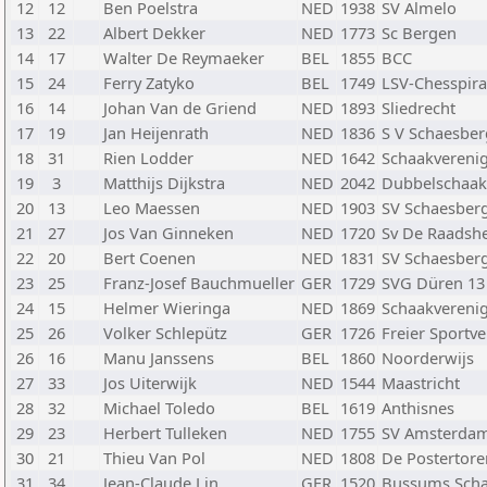
12
12
Ben Poelstra
NED
1938
SV Almelo
13
22
Albert Dekker
NED
1773
Sc Bergen
14
17
Walter De Reymaeker
BEL
1855
BCC
15
24
Ferry Zatyko
BEL
1749
LSV-Chesspira
16
14
Johan Van de Griend
NED
1893
Sliedrecht
17
19
Jan Heijenrath
NED
1836
S V Schaesber
18
31
Rien Lodder
NED
1642
Schaakverenig
19
3
Matthijs Dijkstra
NED
2042
Dubbelschaak
20
13
Leo Maessen
NED
1903
SV Schaesber
21
27
Jos Van Ginneken
NED
1720
Sv De Raadsh
22
20
Bert Coenen
NED
1831
SV Schaesber
23
25
Franz-Josef Bauchmueller
GER
1729
SVG Düren 13 
24
15
Helmer Wieringa
NED
1869
Schaakverenig
25
26
Volker Schlepütz
GER
1726
Freier Sportv
26
16
Manu Janssens
BEL
1860
Noorderwijs
27
33
Jos Uiterwijk
NED
1544
Maastricht
28
32
Michael Toledo
BEL
1619
Anthisnes
29
23
Herbert Tulleken
NED
1755
SV Amsterda
30
21
Thieu Van Pol
NED
1808
De Postertore
31
34
Jean-Claude Lin
GER
1520
Bussums Sch