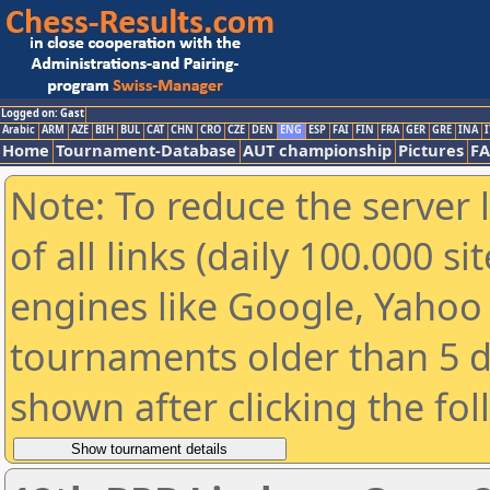
Logged on: Gast
Arabic
ARM
AZE
BIH
BUL
CAT
CHN
CRO
CZE
DEN
ENG
ESP
FAI
FIN
FRA
GER
GRE
INA
I
Home
Tournament-Database
AUT championship
Pictures
F
Note: To reduce the server 
of all links (daily 100.000 s
engines like Google, Yahoo a
tournaments older than 5 d
shown after clicking the fo