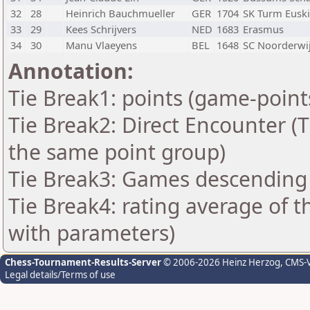
32
28
Heinrich Bauchmueller
GER
1704
SK Turm Euski
33
29
Kees Schrijvers
NED
1683
Erasmus
34
30
Manu Vlaeyens
BEL
1648
SC Noorderwi
Annotation:
Tie Break1: points (game-point
Tie Break2: Direct Encounter (T
the same point group)
Tie Break3: Games descending 
Tie Break4: rating average of 
with parameters)
Chess-Tournament-Results-Server
© 2006-2026 Heinz Herzog
, CMS-
Legal details/Terms of use